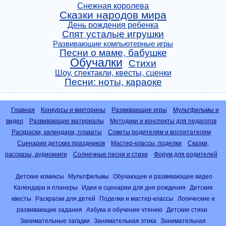
Снежная королева
Сказки народов мира
День рождения ребенка
Спят усталые игрушки
Развивающие компьютерные игры
Песни о маме, бабушке
Обучалки
Стихи
Шоу, спектакли, квесты, сценки
Песни: ноты, караоке
Главная
Конкурсы и викторины
Развивающие игры
Мультфильмы и
видео
Развивающие материалы
Методики и конспекты для педагогов
Раскраски, календари, плакаты
Советы родителям и воспитателям
Сценарии детских праздников
Мастер-классы, поделки
Сказки,
рассказы, аудиокниги
Солнечные песни и стихи
Форум для родителей
Детские комиксы
Мультфильмы
Обучающее и развивающее видео
Календари и планеры
Идеи и сценарии для дня рождения
Детские
квесты
Раскраски для детей
Поделки и мастер-классы
Логические и
развивающие задания
Азбука и обучение чтению
Детские стихи
Занимательные загадки
Занимательная этика
Занимательная