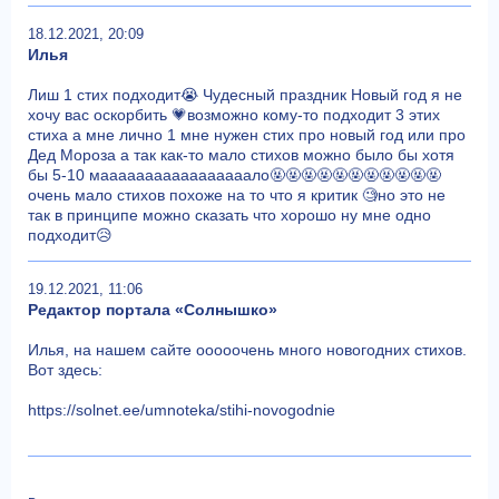
18.12.2021, 20:09
Илья
Лиш 1 стих подходит😭 Чудесный праздник Новый год я не
хочу вас оскорбить 💗возможно кому-то подходит 3 этих
стиха а мне лично 1 мне нужен стих про новый год или про
Дед Мороза а так как-то мало стихов можно было бы хотя
бы 5-10 мааааааааааааааааало🤬🤬🤬🤬🤬🤬🤬🤬🤬🤬🤬
очень мало стихов похоже на то что я критик 🧐но это не
так в принципе можно сказать что хорошо ну мне одно
подходит😥
19.12.2021, 11:06
Редактор портала «Солнышко»
Илья, на нашем сайте ооооочень много новогодних стихов.
Вот здесь:
https://solnet.ee/umnoteka/stihi-novogodnie