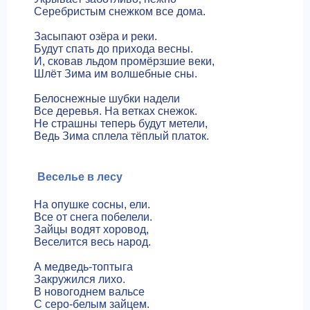
Серебристым снежком все дома.
Засыпают озёра и реки.
Будут спать до прихода весны.
И, сковав льдом промёрзшие веки,
Шлёт Зима им волшебные сны.
Белоснежные шубки надели
Все деревья. На ветках снежок.
Не страшны теперь будут метели,
Ведь Зима сплела тёплый платок.
Веселье в лесу
На опушке сосны, ели.
Все от снега побелели.
Зайцы водят хоровод,
Веселится весь народ.
А медведь-топтыга
Закружился лихо.
В новогоднем вальсе
С серо-белым зайцем.