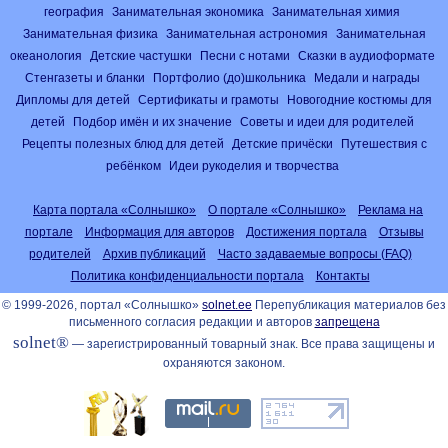
география
Занимательная экономика
Занимательная химия
Занимательная физика
Занимательная астрономия
Занимательная
океанология
Детские частушки
Песни с нотами
Сказки в аудиоформате
Стенгазеты и бланки
Портфолио (до)школьника
Медали и награды
Дипломы для детей
Сертификаты и грамоты
Новогодние костюмы для
детей
Подбор имён и их значение
Советы и идеи для родителей
Рецепты полезных блюд для детей
Детские причёски
Путешествия с
ребёнком
Идеи рукоделия и творчества
Карта портала «Солнышко»
О портале «Солнышко»
Реклама на
портале
Информация для авторов
Достижения портала
Отзывы
родителей
Архив публикаций
Часто задаваемые вопросы (FAQ)
Политика конфиденциальности портала
Контакты
© 1999-2026, портал «Солнышко»
solnet.ee
Перепубликация материалов без
письменного согласия редакции и авторов
запрещена
solnet®
— зарегистрированный товарный знак. Все права защищены и
охраняются законом.