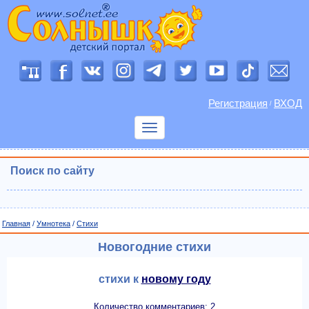
Регистрация
ВХОД
/
Показать
меню
Поиск по сайту
Главная
/
Умнотека
/
Cтихи
Новогодние стихи
стихи к
новому году
Количество комментариев: 2