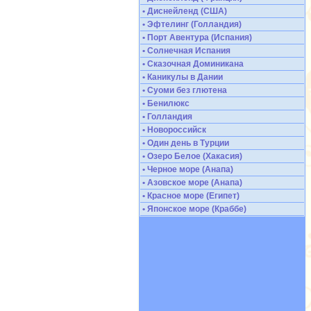
• Диснейленд (США)
• Эфтелинг (Голландия)
• Порт Авентура (Испания)
• Солнечная Испания
• Сказочная Доминикана
• Каникулы в Дании
• Суоми без глютена
• Бенилюкс
• Голландия
• Новороссийск
• Один день в Турции
• Озеро Белое (Хакасия)
• Черное море (Анапа)
• Азовское море (Анапа)
• Красное море (Египет)
• Японское море (Краббе)