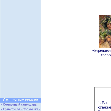
«Берендеев
голос
Солнечные ссылки
1. В к
• Солнечный календарь
стажем
• Грамоты от «Солнышка»