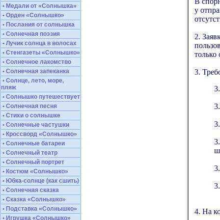
В спор
• Медали от «Солнышка»
у отпра
• Орден «Солнышко»
отсутст
• Послания от солнышка
• Солнечная поэзия
2. Заяв
• Лучик солнца в волосах
пользов
• Стенгазеты «Солнышко»
только 
• Солнечное лакомство
• Солнечная запеканка
3. Треб
• Солнце, лето, море,
пляж
3
• Солнышко путешествует
3
• Солнечная песня
• Стихи о солнышке
3
• Солнечные частушки
• Кроссворд «Солнышко»
3
• Солнечные батареи
ш
• Солнечный театр
• Солнечный портрет
3
• Костюм «Солнышко»
• Юбка-солнце (как сшить)
3
• Солнечная сказка
• Сказка «Солнышко»
• Подставка «Солнышко»
4. На к
• Игрушка «Солнышко»