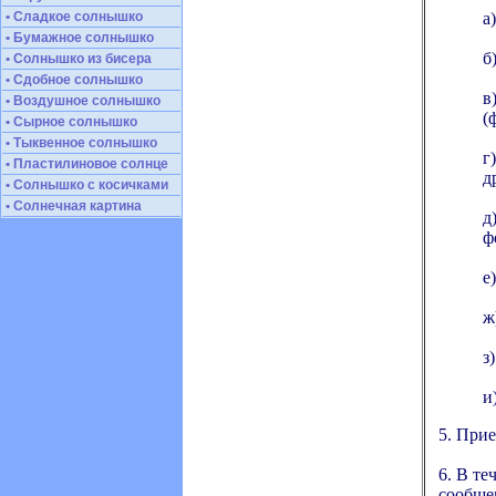
• Сладкое солнышко
а
• Бумажное солнышко
б
• Солнышко из бисера
• Сдобное солнышко
в
• Воздушное солнышко
(
• Сырное солнышко
• Тыквенное солнышко
г
• Пластилиновое солнце
д
• Солнышко с косичками
• Солнечная картина
д
ф
е
ж
з
и
5. Прие
6. В те
сообщен