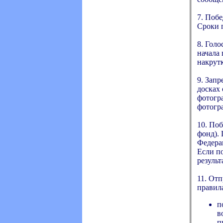
7. Побе
Сроки 
8. Голо
начала
накрутк
9. Запр
досках 
фотогра
фотогра
10. Поб
фонд).
Федера
Если по
результ
11. От
правила
п
в
п