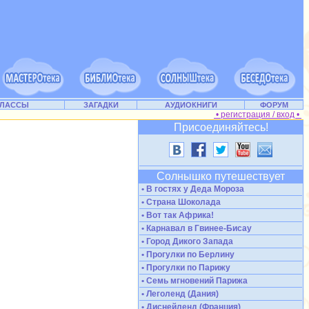
КЛАССЫ
ЗАГАДКИ
АУДИОКНИГИ
ФОРУМ
• регистрация / вход •
Присоединяйтесь!
Солнышко путешествует
• В гостях у Деда Мороза
• Страна Шоколада
• Вот так Африка!
• Карнавал в Гвинее-Бисау
• Город Дикого Запада
• Прогулки по Берлину
• Прогулки по Парижу
• Семь мгновений Парижа
• Леголенд (Дания)
• Диснейленд (Франция)