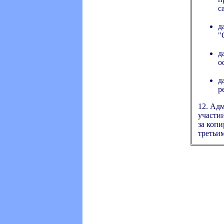
с
д
"
д
о
д
р
12. Адм
участии
за копи
третьи