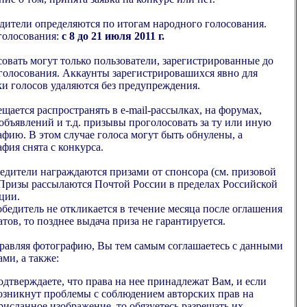
дители определяются по итогам народного голосования.
голосования:
с 8 до 21 июля 2011 г.
совать могут только пользователи, зарегистрированные до
 голосования. Аккаунты зарегистрировашихся явно для
и голосов удаляются без предупреждения.
ещается распространять в e-mail-рассылках, на форумах,
объявлений и т.д. призывы проголосовать за ту или иную
фию. В этом случае голоса могут быть обнулены, а
фия снята с конкурса.
едители награждаются призами от спонсора (см. призовой
 Призы рассылаются Почтой России в пределах Российской
ции.
бедитель не откликается в течение месяца после оглашения
атов, то позднее выдача приза не гарантируется.
правляя фотографию, Вы тем самым соглашаетесь с данными
ми, а также:
одтверждаете, что права на нее принадлежат Вам, и если
озникнут проблемы с соблюдением авторских прав на
рисланное изображение, то обязуетесь разрешать их