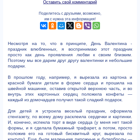
Оставить свой комментарий
Поделитесь с друзьями, возможно,
им с нужна эта информация!
Несмотря на то, что в принципе, День Валентина -
праздник влюбленных, я воспринимаю этот праздник
просто как день проявления любви к своим близким.
Поэтому мы все дарим друг другу валентинки и небольшие
подарки.
В прошлом году, например, я вырезала из картона и
красной бумаги детали в форме сердца и прошила на
швейной машинке, оставив открытой верхнюю часть, и во
внутрь этих картонных сердец положила конфеты —
каждый из домочадцев получил такой сладкий подарок.
Для детей я устроила веселый праздник, оформила
стенгазету, по всему дому расклеила сердечки и картинки.
И, конечно, испекла торт в виде сердца (у меня нет такой
формы, и я сделала бумажный трафарет, а потом, просто
положив его на готовый бисквитный круг, вырезала по
контуру). Еще были маленькие пирожные и бутерброды —