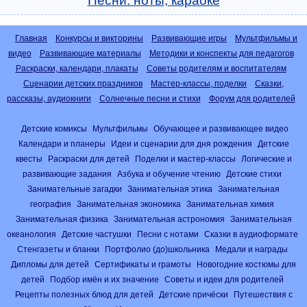
Песни: ноты, караоке
Главная
Конкурсы и викторины
Развивающие игры
Мультфильмы и
видео
Развивающие материалы
Методики и конспекты для педагогов
Раскраски, календари, плакаты
Советы родителям и воспитателям
Сценарии детских праздников
Мастер-классы, поделки
Сказки,
рассказы, аудиокниги
Солнечные песни и стихи
Форум для родителей
Детские комиксы
Мультфильмы
Обучающее и развивающее видео
Календари и планеры
Идеи и сценарии для дня рождения
Детские
квесты
Раскраски для детей
Поделки и мастер-классы
Логические и
развивающие задания
Азбука и обучение чтению
Детские стихи
Занимательные загадки
Занимательная этика
Занимательная
география
Занимательная экономика
Занимательная химия
Занимательная физика
Занимательная астрономия
Занимательная
океанология
Детские частушки
Песни с нотами
Сказки в аудиоформате
Стенгазеты и бланки
Портфолио (до)школьника
Медали и награды
Дипломы для детей
Сертификаты и грамоты
Новогодние костюмы для
детей
Подбор имён и их значение
Советы и идеи для родителей
Рецепты полезных блюд для детей
Детские причёски
Путешествия с