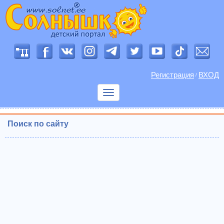
Регистрация
ВХОД
/
Показать
меню
Поиск по сайту