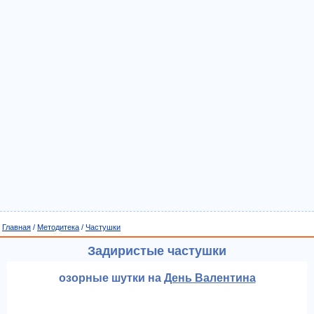
Главная
/
Методитека
/
Частушки
Задиристые частушки
озорные шутки на
День Валентина