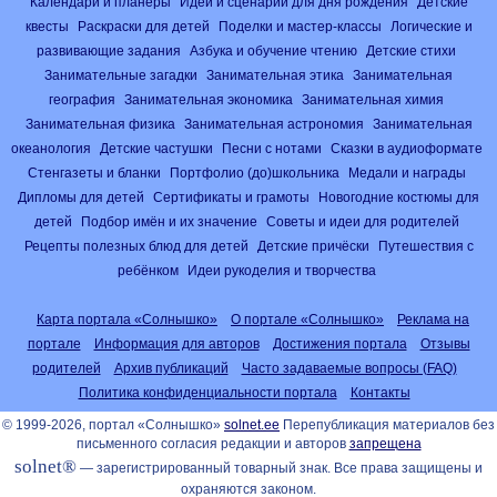
Календари и планеры
Идеи и сценарии для дня рождения
Детские
квесты
Раскраски для детей
Поделки и мастер-классы
Логические и
развивающие задания
Азбука и обучение чтению
Детские стихи
Занимательные загадки
Занимательная этика
Занимательная
география
Занимательная экономика
Занимательная химия
Занимательная физика
Занимательная астрономия
Занимательная
океанология
Детские частушки
Песни с нотами
Сказки в аудиоформате
Стенгазеты и бланки
Портфолио (до)школьника
Медали и награды
Дипломы для детей
Сертификаты и грамоты
Новогодние костюмы для
детей
Подбор имён и их значение
Советы и идеи для родителей
Рецепты полезных блюд для детей
Детские причёски
Путешествия с
ребёнком
Идеи рукоделия и творчества
Карта портала «Солнышко»
О портале «Солнышко»
Реклама на
портале
Информация для авторов
Достижения портала
Отзывы
родителей
Архив публикаций
Часто задаваемые вопросы (FAQ)
Политика конфиденциальности портала
Контакты
© 1999-2026, портал «Солнышко»
solnet.ee
Перепубликация материалов без
письменного согласия редакции и авторов
запрещена
solnet®
— зарегистрированный товарный знак. Все права защищены и
охраняются законом.