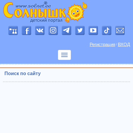
Регистрация
ВХОД
/
Показать
меню
Поиск по сайту