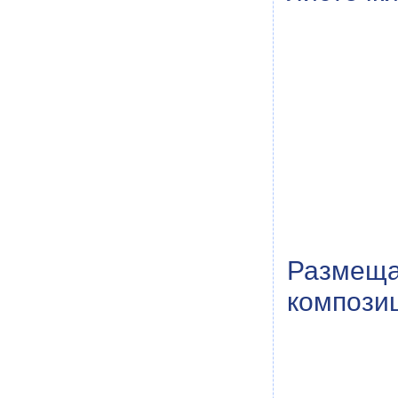
Размещ
компози