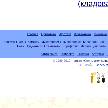
(кладов
Главная
Призотека
Игротека
Фильмотека
Умнотека
Конкурсы
Игры
Комиксы
Мультфильмы
Видеоролики
Календари
День
Ноты
Аудиокниги
Стенгазеты
Портфолио
Медали
Дипломы
Карта сайта
О проекте
Реклама
Авторам
© 1999-2019, портал «Солнышко»
solne
solnet®
— зарегист