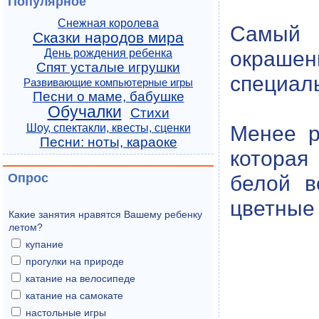
Популярное
Снежная королева
Самый 
Сказки народов мира
окрашен
День рождения ребенка
Спят усталые игрушки
специаль
Развивающие компьютерные игры
Песни о маме, бабушке
Обучалки
Стихи
Менее р
Шоу, спектакли, квесты, сценки
Песни: ноты, караоке
которая
Опрос
белой в
цветные 
Какие занятия нравятся Вашему ребенку
летом?
купание
прогулки на природе
катание на велосипеде
катание на самокате
настольные игры