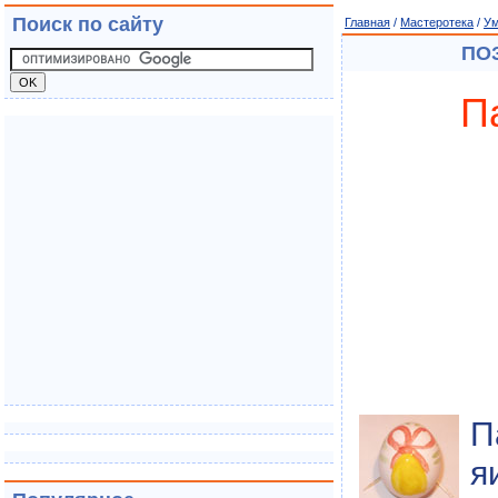
Поиск по сайту
Главная
/
Мастеротека
/
Ум
ПО
П
П
я