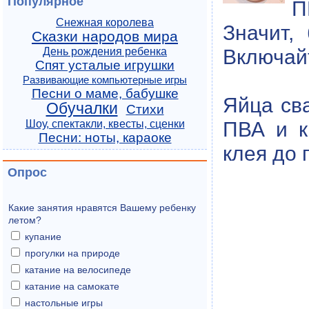
Популярное
П
Снежная королева
Значит,
Сказки народов мира
Включайт
День рождения ребенка
Спят усталые игрушки
Развивающие компьютерные игры
Песни о маме, бабушке
Яйца св
Обучалки
Стихи
ПВА и к
Шоу, спектакли, квесты, сценки
Песни: ноты, караоке
клея до 
Опрос
Какие занятия нравятся Вашему ребенку
летом?
купание
прогулки на природе
катание на велосипеде
катание на самокате
настольные игры