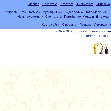
Главная
Призотека
Игротека
Фильмотека
Умнотека
Конкурсы
Игры
Комиксы
Мультфильмы
Видеоролики
Календари
День
Ноты
Аудиокниги
Стенгазеты
Портфолио
Медали
Дипломы
Карта сайта
О проекте
Реклама
Авторам
© 1999-2019, портал «Солнышко»
solne
solnet®
— зарегист