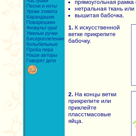
Частушки
прямоугольная рамка 
Песни и ноты
нетральная ткань или 
Уроки этикета
вышитая бабочка.
Карандашик
Поварешкин
1.
К искусственной
Физкульт-ура!
Умелые ручки
ветке прикрепите
Бисероплетение
бабочку.
Колыбельные
Проба пера
Наши авторы
Говорят дети
2.
На концы ветки
прикрепите или
приклейте
пласстмасовые
яйца.