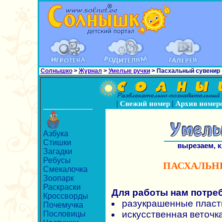
Солнышко
>
Журнал
>
Умелые ручки
> Пасхальный сувенир
|
|
Свежий номер
Архив номер
Азбука
Стишки
вырезаем, 
Загадки
Ребусы
ПАСХАЛЬН
Смекалочка
Зоопарк
Раскраски
Для работы нам потре
Кроссворды
разукрашенные пласт
Почемучка
искусственная веточка
Пословицы