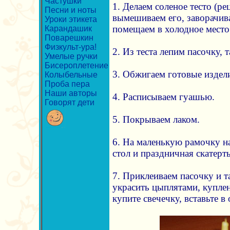
Частушки
1. Делаем соленое тесто (ре
Песни и ноты
вымешиваем его, заворачив
Уроки этикета
помещаем в холодное место 
Карандашик
Поварешкин
Физкульт-ура!
2. Из теста лепим пасочку, 
Умелые ручки
Бисероплетение
3. Обжигаем готовые издел
Колыбельные
Проба пера
Наши авторы
4. Расписываем гуашью.
Говорят дети
5. Покрываем лаком.
6. На маленькую рамочку на
стол и праздничная скатерть
7. Приклеиваем пасочку и 
украсить цыплятами, купле
купите свечечку, вставьте в