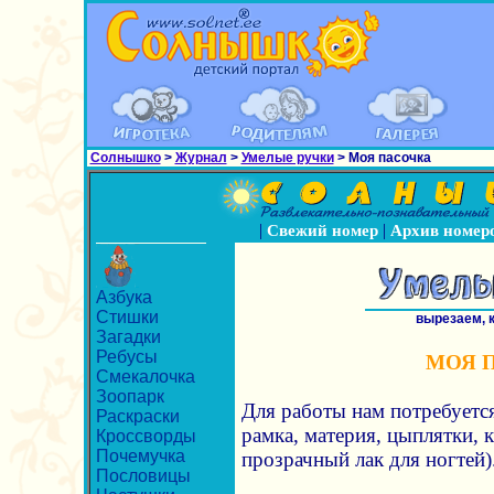
Солнышко
>
Журнал
>
Умелые ручки
> Моя пасочка
|
|
Свежий номер
Архив номер
Азбука
Стишки
вырезаем, 
Загадки
Ребусы
МОЯ 
Смекалочка
Зоопарк
Для работы нам потребуется:
Раскраски
рамка, материя, цыплятки, 
Кроссворды
Почемучка
прозрачный лак для ногтей)
Пословицы