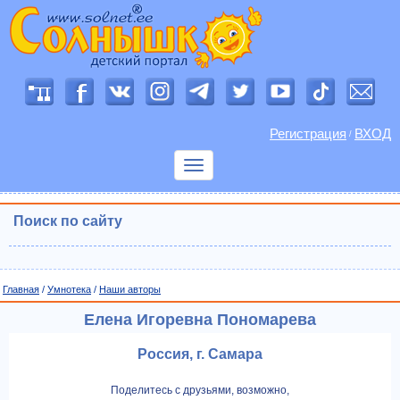
Регистрация
ВХОД
/
Показать
меню
Поиск по сайту
Главная
/
Умнотека
/
Наши авторы
Елена Игоревна Пономарева
Россия, г. Самара
Поделитесь с друзьями, возможно,