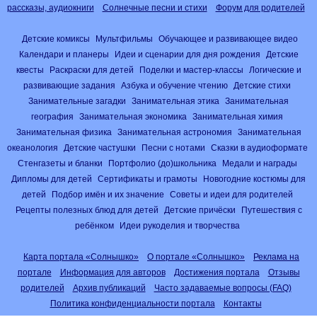
рассказы, аудиокниги
Солнечные песни и стихи
Форум для родителей
Детские комиксы
Мультфильмы
Обучающее и развивающее видео
Календари и планеры
Идеи и сценарии для дня рождения
Детские
квесты
Раскраски для детей
Поделки и мастер-классы
Логические и
развивающие задания
Азбука и обучение чтению
Детские стихи
Занимательные загадки
Занимательная этика
Занимательная
география
Занимательная экономика
Занимательная химия
Занимательная физика
Занимательная астрономия
Занимательная
океанология
Детские частушки
Песни с нотами
Сказки в аудиоформате
Стенгазеты и бланки
Портфолио (до)школьника
Медали и награды
Дипломы для детей
Сертификаты и грамоты
Новогодние костюмы для
детей
Подбор имён и их значение
Советы и идеи для родителей
Рецепты полезных блюд для детей
Детские причёски
Путешествия с
ребёнком
Идеи рукоделия и творчества
Карта портала «Солнышко»
О портале «Солнышко»
Реклама на
портале
Информация для авторов
Достижения портала
Отзывы
родителей
Архив публикаций
Часто задаваемые вопросы (FAQ)
Политика конфиденциальности портала
Контакты