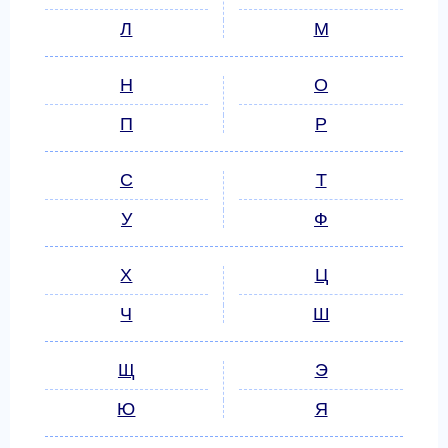
Л
М
Н
О
П
Р
С
Т
У
Ф
Х
Ц
Ч
Ш
Щ
Э
Ю
Я