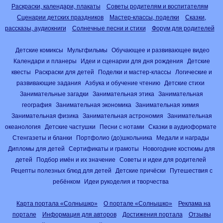
Раскраски, календари, плакаты
Советы родителям и воспитателям
Сценарии детских праздников
Мастер-классы, поделки
Сказки,
рассказы, аудиокниги
Солнечные песни и стихи
Форум для родителей
Детские комиксы
Мультфильмы
Обучающее и развивающее видео
Календари и планеры
Идеи и сценарии для дня рождения
Детские
квесты
Раскраски для детей
Поделки и мастер-классы
Логические и
развивающие задания
Азбука и обучение чтению
Детские стихи
Занимательные загадки
Занимательная этика
Занимательная
география
Занимательная экономика
Занимательная химия
Занимательная физика
Занимательная астрономия
Занимательная
океанология
Детские частушки
Песни с нотами
Сказки в аудиоформате
Стенгазеты и бланки
Портфолио (до)школьника
Медали и награды
Дипломы для детей
Сертификаты и грамоты
Новогодние костюмы для
детей
Подбор имён и их значение
Советы и идеи для родителей
Рецепты полезных блюд для детей
Детские причёски
Путешествия с
ребёнком
Идеи рукоделия и творчества
Карта портала «Солнышко»
О портале «Солнышко»
Реклама на
портале
Информация для авторов
Достижения портала
Отзывы