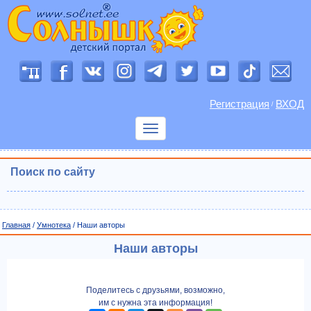
Регистрация
ВХОД
/
Показать
меню
Поиск по сайту
Главная
/
Умнотека
/ Наши авторы
Наши авторы
Поделитесь с друзьями, возможно,
им с нужна эта информация!