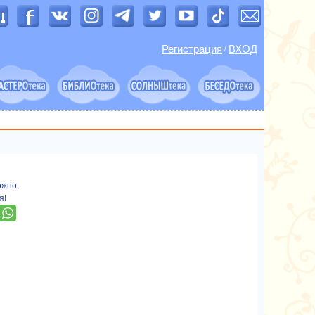
Регистрация
ВХОД
/
ожно,
я!