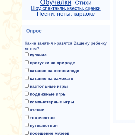
Обучалки
Стихи
Шоу, спектакли, квесты, сценки
Песни: ноты, караоке
Опрос
Какие занятия нравятся Вашему ребенку
летом?
купание
прогулки на природе
катание на велосипеде
катание на самокате
настольные игры
подвижные игры
компьютерные игры
чтение
творчество
путешествия
посещение музеев