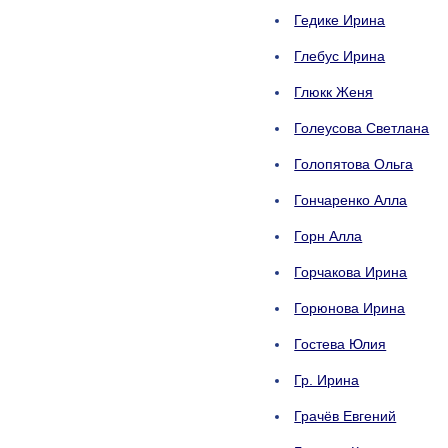
Гедике Ирина
Глебус Ирина
Глюкк Женя
Голеусова Светлана
Голопятова Ольга
Гончаренко Алла
Горн Алла
Горчакова Ирина
Горюнова Ирина
Гостева Юлия
Гр. Ирина
Грачёв Евгений