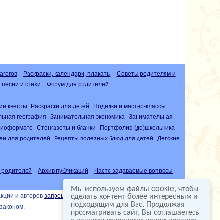
агогов
Раскраски, календари, плакаты
Советы родителям и
песни и стихи
Форум для родителей
ие квесты
Раскраски для детей
Поделки и мастер-классы
льная география
Занимательная экономика
Занимательная
удиоформате
Стенгазеты и бланки
Портфолио (до)школьника
еи для родителей
Рецепты полезных блюд для детей
Детские
 родителей
Архив публикаций
Часто задаваемые вопросы
Мы используем файлы cookie, чтобы
сделать контент более интересным и
акции и авторов
запрещена
подходящим для Вас. Продолжая
законом.
просматривать сайт, Вы соглашаетесь
с нашими условиями использования