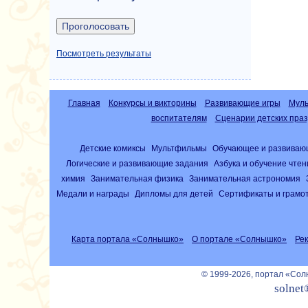
Посмотреть результаты
Главная
Конкурсы и викторины
Развивающие игры
Муль
воспитателям
Сценарии детских праз
Детские комиксы
Мультфильмы
Обучающее и развиваю
Логические и развивающие задания
Азбука и обучение чте
химия
Занимательная физика
Занимательная астрономия
Медали и награды
Дипломы для детей
Сертификаты и грамо
Карта портала «Солнышко»
О портале «Солнышко»
Ре
© 1999-2026, портал «Со
solnet