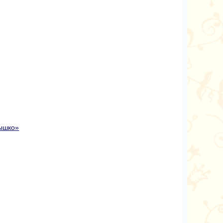
ышко»