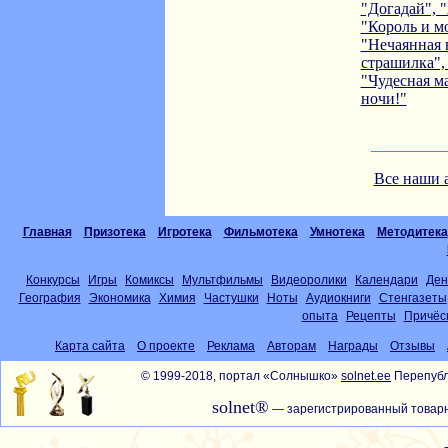
"Догадай", "
"Король и мо
"Нечаянная в
страшилка",
"Чудесная м
ночи!"
Все наши 
Главная
Призотека
Игротека
Фильмотека
Умнотека
Методитека
Конкурсы
Игры
Комиксы
Мультфильмы
Видеоролики
Календари
Ден
География
Экономика
Химия
Частушки
Ноты
Аудиокниги
Стенгазеты
опыта
Рецепты
Причёс
Карта сайта
О проекте
Реклама
Авторам
Награды
Отзывы
© 1999-2018, портал «Солнышко»
solnet.ee
Перепубл
solnet®
— зарегистрированный товарн