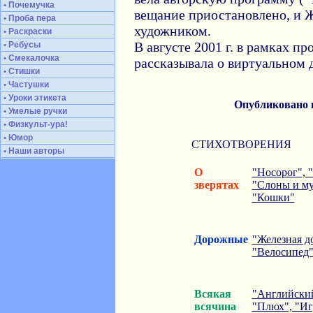
• Почемучка
вещание приостановлено, и 
• Проба пера
художником.
• Раскраски
В августе 2001 г. в рамках 
• Ребусы
• Смекалочка
рассказывала о виртуальном
• Стишки
• Частушки
• Уроки этикета
Опубликовано
• Умелые ручки
• Физкульт-ура!
• Юмор
СТИХОТВОРЕНИЯ
• Наши авторы
О
"Носорог", 
зверятах
"Слоны и му
"Кошки"
Дорожные
"Железная до
"Велосипед"
Всякая
"Английски
всячина
"Плюх", "Игр