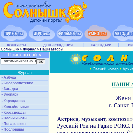
КОНКУРСЫ
ДЕНЬ РОЖДЕНИЯ
КАЛЕНДАРИ
ВИ
Солнышко
>
Журнал
>
Наши авторы
Поиск по сайту
•
•
Свежий номер
Архи
Журнал
• Азбука
• Бисероплетение
НАШИ 
• Загадки
• Зоопарк
Женя
• Карандашик
г. Санкт
• Колыбельные
• Кроссворды
Актриса, музыкант, композит
• Песни и ноты
• Поварешкин
Русский Рок на Радио РОКС. Р
• Пословицы
вела авторскую программу ("Т