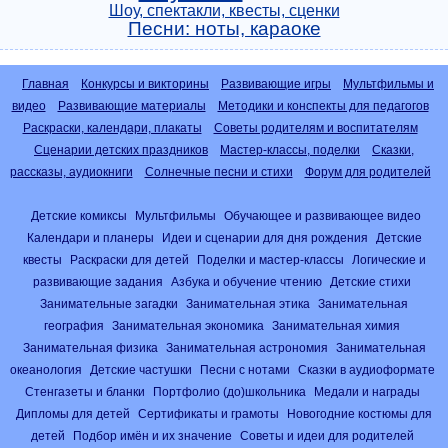
Шоу, спектакли, квесты, сценки
Песни: ноты, караоке
Главная
Конкурсы и викторины
Развивающие игры
Мультфильмы и
видео
Развивающие материалы
Методики и конспекты для педагогов
Раскраски, календари, плакаты
Советы родителям и воспитателям
Сценарии детских праздников
Мастер-классы, поделки
Сказки,
рассказы, аудиокниги
Солнечные песни и стихи
Форум для родителей
Детские комиксы
Мультфильмы
Обучающее и развивающее видео
Календари и планеры
Идеи и сценарии для дня рождения
Детские
квесты
Раскраски для детей
Поделки и мастер-классы
Логические и
развивающие задания
Азбука и обучение чтению
Детские стихи
Занимательные загадки
Занимательная этика
Занимательная
география
Занимательная экономика
Занимательная химия
Занимательная физика
Занимательная астрономия
Занимательная
океанология
Детские частушки
Песни с нотами
Сказки в аудиоформате
Стенгазеты и бланки
Портфолио (до)школьника
Медали и награды
Дипломы для детей
Сертификаты и грамоты
Новогодние костюмы для
детей
Подбор имён и их значение
Советы и идеи для родителей