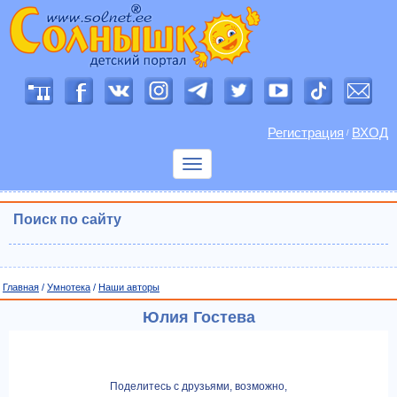
Регистрация
ВХОД
/
Показать
меню
Поиск по сайту
Главная
/
Умнотека
/
Наши авторы
Юлия Гостева
Поделитесь с друзьями, возможно,