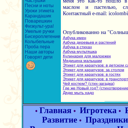
меня это как-то пошло 
Частушки
Песни и ноты
маслом и пастелью, сл
Уроки этикета
Контактный e-mail: icolomb
Карандашик
Поварешкин
Физкульт-ура!
Умелые ручки
Опубликованно на "Солныш
Бисероплетение
Азбука имен
Колыбельные
Азбука деревьев и растений
Проба пера
Азбука в стихах
Азбука-мультяшка
Наши авторы
Кулинария для малоежек
Говорят дети
Медицина малышам
Этикет для карапузов: в детском с
Этикет для карапузов: за столом
Этикет для карапузов: в гостях
Этикет для карапузов: в транспор
Чей костюм? (стих-загадка)
Где же Новый год? (стихотворение
Дядю мыть надо
Главная
Игротека
•
•
•
Развитие
Праздники
•