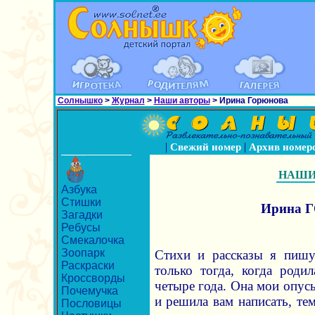
Солнышко
>
Журнал
>
Наши авторы
> Ирина Горюнова
|
|
Свежий номер
Архив номер
НАШИ
Азбука
Стишки
Ирина 
Загадки
Ребусы
Смекалочка
Зоопарк
Стихи и рассказы я пишу 
Раскраски
только тогда, когда роди
Кроссворды
четыре года. Она мои опусы
Почемучка
и решила вам написать, тем
Пословицы