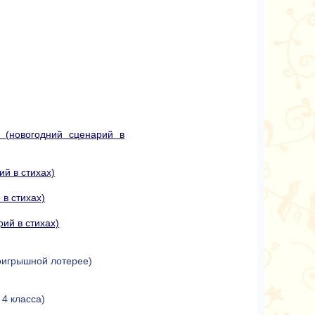
 (новогодний сценарий в
ий в стихах)
 в стихах)
ий в стихах)
роигрышной лотерее)
 4 класса)