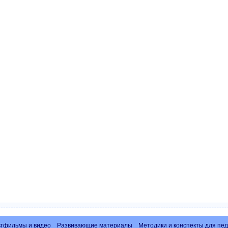
тфильмы и видео
Развивающие материалы
Методики и конспекты для пед