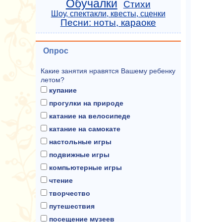
Обучалки
Стихи
Шоу, спектакли, квесты, сценки
Песни: ноты, караоке
Опрос
Какие занятия нравятся Вашему ребенку
летом?
купание
прогулки на природе
катание на велосипеде
катание на самокате
настольные игры
подвижные игры
компьютерные игры
чтение
творчество
путешествия
посещение музеев