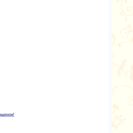
и
ышонок!