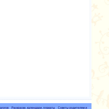
агогов
Раскраски, календари, плакаты
Советы родителям и