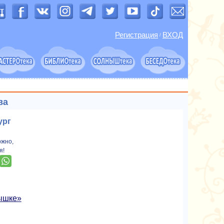
Регистрация
ВХОД
/
ва
ург
ожно,
я!
ышке»