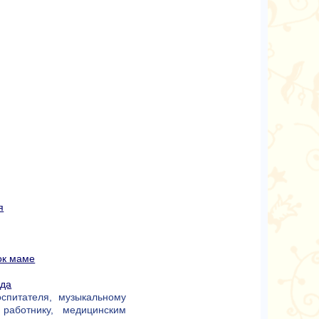
я
ок маме
ада
оспитателя, музыкальному
 работнику, медицинским