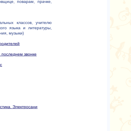
овщице, поварам, прачке,
альных классов, учителю
кого языка и литературы,
ния, музыки)
 родителей
а последнем звонке
сс
стика. Электросани