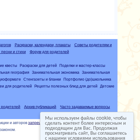
агогов
Раскраски, календари, плакаты
Советы родителям и
песни и стихи
Форум для родителей
ие квесты
Раскраски для детей
Поделки и мастер-классы
льная география
Занимательная экономика
Занимательная
удиоформате
Стенгазеты и бланки
Портфолио (до)школьника
еи для родителей
Рецепты полезных блюд для детей
Детские
 родителей
Архив публикаций
Часто задаваемые вопросы
Мы используем файлы cookie, чтобы
сделать контент более интересным и
акции и авторов
запрещена
подходящим для Вас. Продолжая
законом.
просматривать сайт, Вы соглашаетесь
с нашими условиями использования