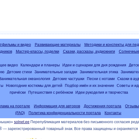
тфильмы и видео
Развивающие материалы
Методики и конспекты для пед
дников
Мастер-классы, поделки
Сказки, рассказы, аудиокниги
Солнечные 
щее видео
Календари и планеры
Идеи и сценарии для дня рождения
Детск
нию
Детские стихи
Занимательные загадки
Занимательная этика
Занимате
Занимательная океанология
Детские частушки
Песни с нотами
Сказки в а
ты
Новогодние костюмы для детей
Подбор имён и их значение
Советы и ид
причёски
Путешествия с ребёнком
Идеи рукоделия и творчества
клама на портале
Информация для авторов
Достижения портала
Отзывы
(FAQ)
Политика конфиденциальности портала
Контакты
лнышко»
solnet.ee
Перепубликация материалов без письменного согласия ред
®
— зарегистрированный товарный знак. Все права защищены и охраняются 