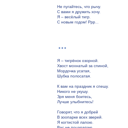
Не пугайтесь, что рычу.
С вами я дружить хочу.
Я – весёлый тигр.
С новым годом! Ррр...
* * *
Я – тигрёнок озорной.
Хвост мохнатый за спиной,
Мордочка усатая,
Шубка полосатая.
К вам на праздник я спешу.
Никого не укушу.
Зря меня боитесь,
Лучше улыбнитесь!
Говорят, что я добрей
В зоопарке всех зверей.
Я когтистой лапою.
Вас не поцарапаю.