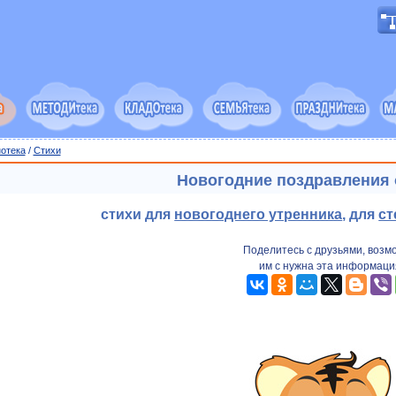
отека
/
Cтихи
Новогодние поздравления 
стихи для
новогоднего утренника
, для
ст
Поделитесь с друзьями, возм
им с нужна эта информаци