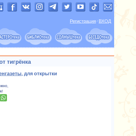
Регистрация
ВХОД
/
от тигрёнка
енгазеты
, для открытки
ожно,
я!