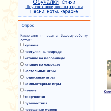
Обучалки
Стихи
Шоу, спектакли, квесты, сценки
Песни: ноты, караоке
Опрос
Какие занятия нравятся Вашему ребенку
летом?
купание
прогулки на природе
катание на велосипеде
катание на самокате
настольные игры
подвижные игры
компьютерные игры
чтение
Колл
творчество
путешествия
посещение музеев