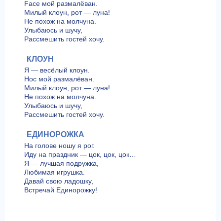
Face мой размалёван.
Милый клоун, рот — луна!
Не похож на молчуна.
Улыбаюсь и шучу,
Рассмешить гостей хочу.
КЛОУН
Я — весёлый клоун.
Нос мой размалёван.
Милый клоун, рот — луна!
Не похож на молчуна.
Улыбаюсь и шучу,
Рассмешить гостей хочу.
ЕДИНОРОЖКА
На голове ношу я рог.
Иду на праздник — цок, цок, цок…
Я — лучшая подружка,
Любимая игрушка.
Давай свою ладошку,
Встречай Единорожку!