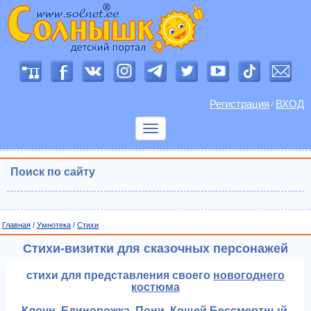
Регистрация
ВХОД
/
Показать
меню
Поиск по сайту
Главная
/
Умнотека
/
Cтихи
Стихи-визитки для сказочных персонажей
стихи для представления своего
новогоднего
костюма
Клоун. Единорожка. Пони. Кощей Бессмертный.