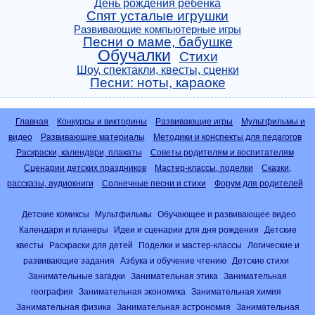
День рождения ребенка
Спят усталые игрушки
Развивающие компьютерные игры
Песни о маме, бабушке
Обучалки
Стихи
Шоу, спектакли, квесты, сценки
Песни: ноты, караоке
Главная
Конкурсы и викторины
Развивающие игры
Мультфильмы и
видео
Развивающие материалы
Методики и конспекты для педагогов
Раскраски, календари, плакаты
Советы родителям и воспитателям
Сценарии детских праздников
Мастер-классы, поделки
Сказки,
рассказы, аудиокниги
Солнечные песни и стихи
Форум для родителей
Детские комиксы
Мультфильмы
Обучающее и развивающее видео
Календари и планеры
Идеи и сценарии для дня рождения
Детские
квесты
Раскраски для детей
Поделки и мастер-классы
Логические и
развивающие задания
Азбука и обучение чтению
Детские стихи
Занимательные загадки
Занимательная этика
Занимательная
география
Занимательная экономика
Занимательная химия
Занимательная физика
Занимательная астрономия
Занимательная