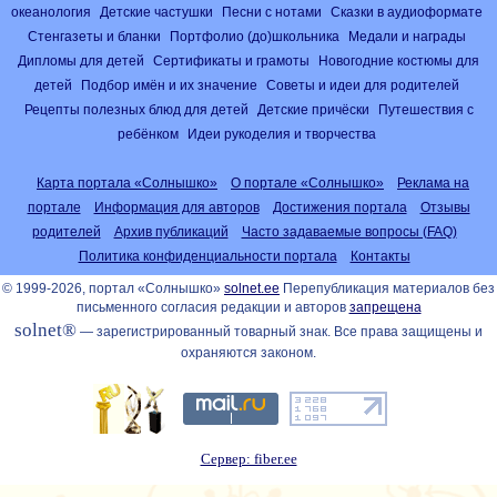
океанология
Детские частушки
Песни с нотами
Сказки в аудиоформате
Стенгазеты и бланки
Портфолио (до)школьника
Медали и награды
Дипломы для детей
Сертификаты и грамоты
Новогодние костюмы для
детей
Подбор имён и их значение
Советы и идеи для родителей
Рецепты полезных блюд для детей
Детские причёски
Путешествия с
ребёнком
Идеи рукоделия и творчества
Карта портала «Солнышко»
О портале «Солнышко»
Реклама на
портале
Информация для авторов
Достижения портала
Отзывы
родителей
Архив публикаций
Часто задаваемые вопросы (FAQ)
Политика конфиденциальности портала
Контакты
© 1999-2026, портал «Солнышко»
solnet.ee
Перепубликация материалов без
письменного согласия редакции и авторов
запрещена
solnet®
— зарегистрированный товарный знак. Все права защищены и
охраняются законом.
Сервер: fiber.ee