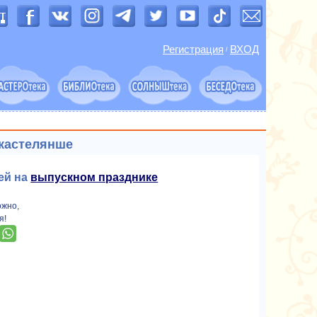
Регистрация
ВХОД
/
кастелянше
ей на
выпускном празднике
ожно,
я!