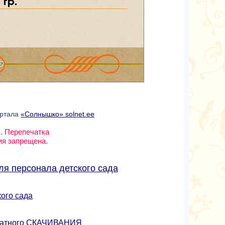
ортала
«Солнышко» solnet.ee
. Перепечатка
ия запрещена.
ля персонала детского сада
кого сада
платного СКАЧИВАНИЯ