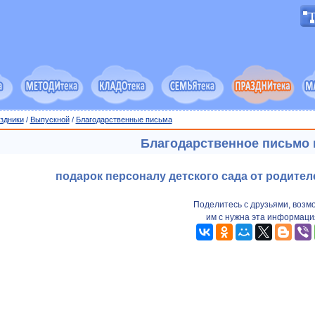
здники
/
Выпускной
/
Благодарственные письма
Благодарственное письмо 
подарок персоналу детского сада от родител
Поделитесь с друзьями, возм
им с нужна эта информаци