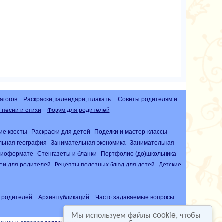
агогов
Раскраски, календари, плакаты
Советы родителям и
песни и стихи
Форум для родителей
ие квесты
Раскраски для детей
Поделки и мастер-классы
льная география
Занимательная экономика
Занимательная
удиоформате
Стенгазеты и бланки
Портфолио (до)школьника
еи для родителей
Рецепты полезных блюд для детей
Детские
 родителей
Архив публикаций
Часто задаваемые вопросы
Мы используем файлы cookie, чтобы