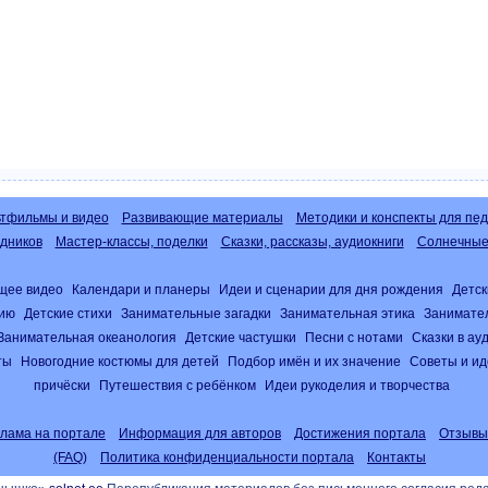
тфильмы и видео
Развивающие материалы
Методики и конспекты для пед
дников
Мастер-классы, поделки
Сказки, рассказы, аудиокниги
Солнечные 
щее видео
Календари и планеры
Идеи и сценарии для дня рождения
Детск
нию
Детские стихи
Занимательные загадки
Занимательная этика
Занимате
Занимательная океанология
Детские частушки
Песни с нотами
Сказки в а
ты
Новогодние костюмы для детей
Подбор имён и их значение
Советы и ид
причёски
Путешествия с ребёнком
Идеи рукоделия и творчества
клама на портале
Информация для авторов
Достижения портала
Отзывы
(FAQ)
Политика конфиденциальности портала
Контакты