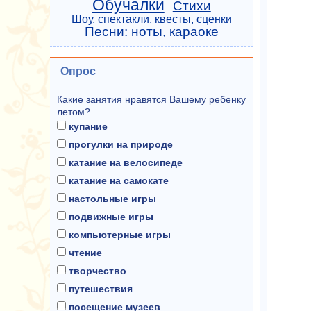
Обучалки
Стихи
Шоу, спектакли, квесты, сценки
Песни: ноты, караоке
Опрос
Какие занятия нравятся Вашему ребенку
летом?
купание
прогулки на природе
катание на велосипеде
катание на самокате
настольные игры
подвижные игры
компьютерные игры
чтение
творчество
путешествия
посещение музеев