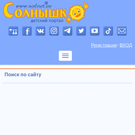
Регистрация
ВХОД
/
Показать
меню
Поиск по сайту