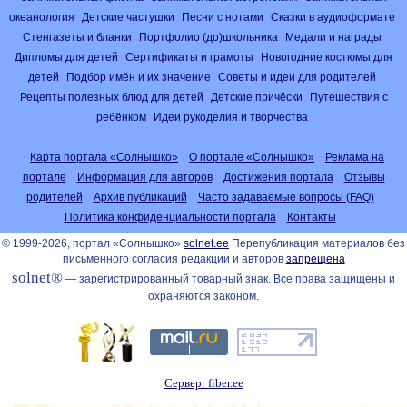
океанология
Детские частушки
Песни с нотами
Сказки в аудиоформате
Стенгазеты и бланки
Портфолио (до)школьника
Медали и награды
Дипломы для детей
Сертификаты и грамоты
Новогодние костюмы для
детей
Подбор имён и их значение
Советы и идеи для родителей
Рецепты полезных блюд для детей
Детские причёски
Путешествия с
ребёнком
Идеи рукоделия и творчества
Карта портала «Солнышко»
О портале «Солнышко»
Реклама на
портале
Информация для авторов
Достижения портала
Отзывы
родителей
Архив публикаций
Часто задаваемые вопросы (FAQ)
Политика конфиденциальности портала
Контакты
© 1999-2026, портал «Солнышко»
solnet.ee
Перепубликация материалов без
письменного согласия редакции и авторов
запрещена
solnet®
— зарегистрированный товарный знак. Все права защищены и
охраняются законом.
Сервер: fiber.ee