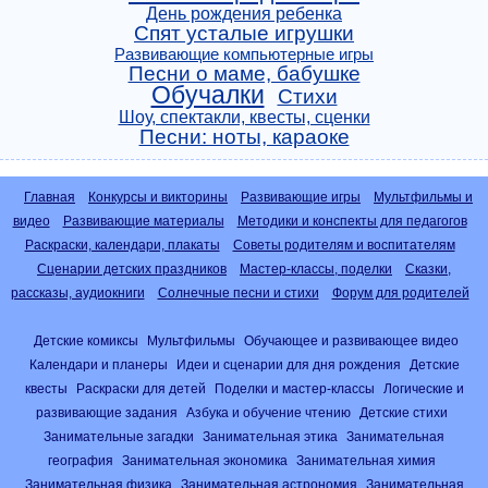
День рождения ребенка
Спят усталые игрушки
Развивающие компьютерные игры
Песни о маме, бабушке
Обучалки
Стихи
Шоу, спектакли, квесты, сценки
Песни: ноты, караоке
Главная
Конкурсы и викторины
Развивающие игры
Мультфильмы и
видео
Развивающие материалы
Методики и конспекты для педагогов
Раскраски, календари, плакаты
Советы родителям и воспитателям
Сценарии детских праздников
Мастер-классы, поделки
Сказки,
рассказы, аудиокниги
Солнечные песни и стихи
Форум для родителей
Детские комиксы
Мультфильмы
Обучающее и развивающее видео
Календари и планеры
Идеи и сценарии для дня рождения
Детские
квесты
Раскраски для детей
Поделки и мастер-классы
Логические и
развивающие задания
Азбука и обучение чтению
Детские стихи
Занимательные загадки
Занимательная этика
Занимательная
география
Занимательная экономика
Занимательная химия
Занимательная физика
Занимательная астрономия
Занимательная