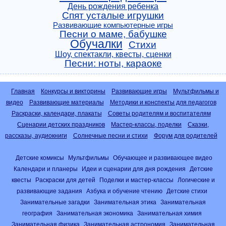
День рождения ребенка
Спят усталые игрушки
Развивающие компьютерные игры
Песни о маме, бабушке
Обучалки
Стихи
Шоу, спектакли, квесты, сценки
Песни: ноты, караоке
Главная
Конкурсы и викторины
Развивающие игры
Мультфильмы и
видео
Развивающие материалы
Методики и конспекты для педагогов
Раскраски, календари, плакаты
Советы родителям и воспитателям
Сценарии детских праздников
Мастер-классы, поделки
Сказки,
рассказы, аудиокниги
Солнечные песни и стихи
Форум для родителей
Детские комиксы
Мультфильмы
Обучающее и развивающее видео
Календари и планеры
Идеи и сценарии для дня рождения
Детские
квесты
Раскраски для детей
Поделки и мастер-классы
Логические и
развивающие задания
Азбука и обучение чтению
Детские стихи
Занимательные загадки
Занимательная этика
Занимательная
география
Занимательная экономика
Занимательная химия
Занимательная физика
Занимательная астрономия
Занимательная