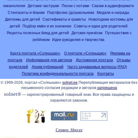
океанология
Детские частушки
Песни с нотами
Сказки в аудиоформате
Стенгазеты и бланки
Портфолио (до)школьника
Медали и награды
Дипломы для детей
Сертификаты и грамоты
Новогодние костюмы для
детей
Подбор имён и их значение
Советы и идеи для родителей
Рецепты полезных блюд для детей
Детские причёски
Путешествия с
ребёнком
Идеи рукоделия и творчества
Карта портала «Солнышко»
О портале «Солнышко»
Реклама на
портале
Информация для авторов
Достижения портала
Отзывы
родителей
Архив публикаций
Часто задаваемые вопросы (FAQ)
Политика конфиденциальности портала
Контакты
© 1999-2026, портал «Солнышко»
solnet.ee
Перепубликация материалов без
письменного согласия редакции и авторов
запрещена
solnet®
— зарегистрированный товарный знак. Все права защищены и
охраняются законом.
Сервер: fiber.ee