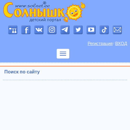
Регистрация
ВХОД
/
Показать
меню
Поиск по сайту