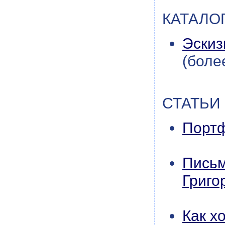
КАТАЛО
Эскиз
(боле
СТАТЬИ
Портф
Письм
Григо
Как х