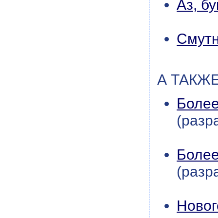
Аз, бу
Смутн
А ТАКЖ
Более
(разр
Более
(разр
Новог