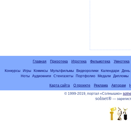
Главная
Призотека
Игротека
Фильмотека
Умнотека
Конкурсы
Игры
Комиксы
Мультфильмы
Видеоролики
Календари
День
Ноты
Аудиокниги
Стенгазеты
Портфолио
Медали
Дипломы
Карта сайта
О проекте
Реклама
Авторам
© 1999-2019, портал «Солнышко»
solne
solnet®
— зарегист