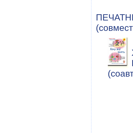
ПЕЧАТН
(совмест
(соав