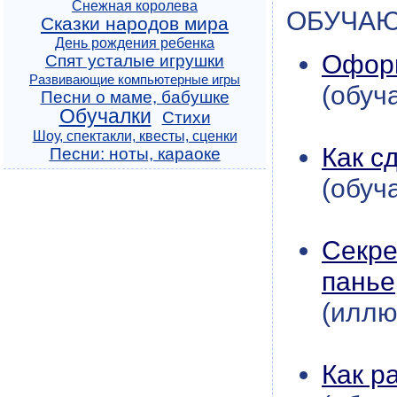
Снежная королева
ОБУЧА
Сказки народов мира
День рождения ребенка
Оформ
Спят усталые игрушки
Развивающие компьютерные игры
(обуч
Песни о маме, бабушке
Обучалки
Стихи
Шоу, спектакли, квесты, сценки
Как с
Песни: ноты, караоке
(обуч
Секре
панье
(иллю
Как р