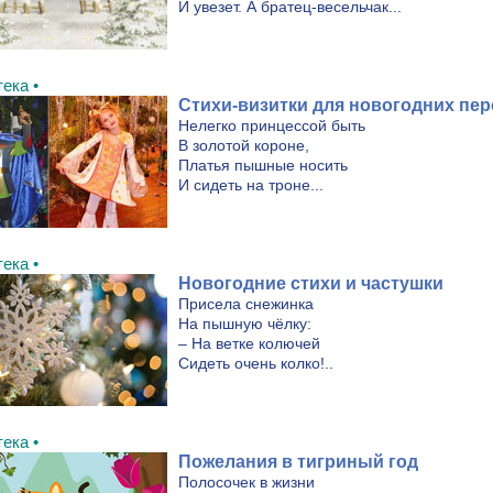
И увезет. А братец-весельчак...
ека •
Стихи-визитки для новогодних пе
Нелегко принцессой быть
В золотой короне,
Платья пышные носить
И сидеть на троне...
ека •
Новогодние стихи и частушки
Присела снежинка
На пышную чёлку:
– На ветке колючей
Сидеть очень колко!..
ека •
Пожелания в тигриный год
Полосочек в жизни