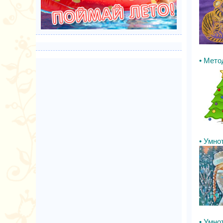
• Мето
• Умнот
• Умнот