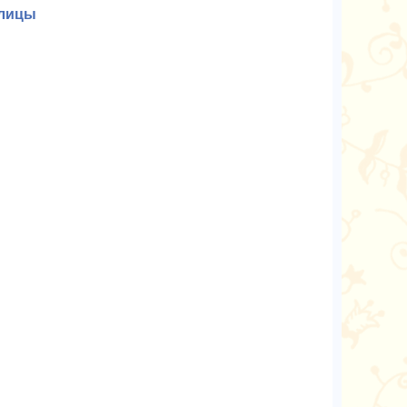
ылицы