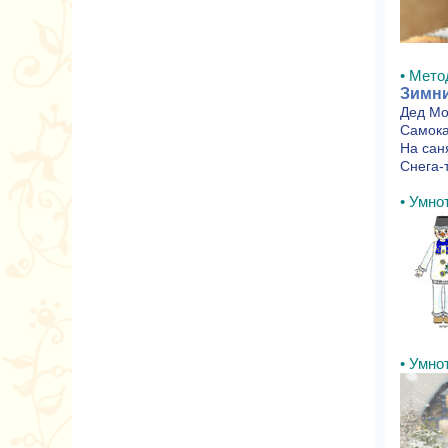
• Мето
Зимни
Дед Мо
Самока
На саня
Снега-т
• Умнот
• Умнот