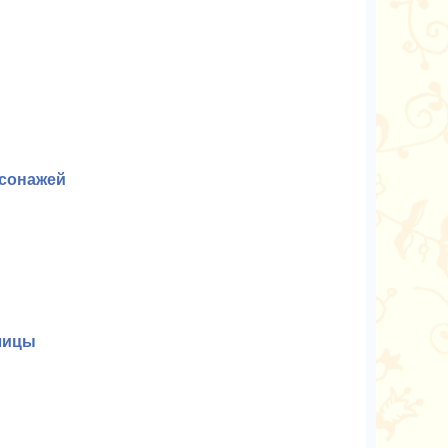
рсонажей
лицы