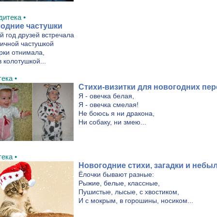
дитека •
одние частушки
й год друзей встречала
ичной частушкой
рки отнимала,
 колотушкой...
ека •
Стихи-визитки для новогодних пе
Я - овечка белая,
Я - овечка смелая!
Не боюсь я ни дракона,
Ни собаку, ни змею...
ека •
Новогодние стихи, загадки и небы
Ёлочки бывают разные:
Рыжие, белые, классные,
Пушистые, лысые, с хвостиком,
И с мокрым, в горошины, носиком...