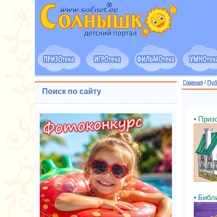
Главная
/
Пуб
Поиск по сайту
• Призо
• Библ