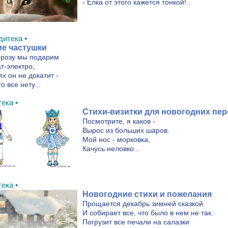
- Ёлка от этого кажется тонкой!..
дитека •
е частушки
розу мы подарим
т-электро,
х он не докатит -
о все нету...
ека •
Стихи-визитки для новогодних пе
Посмотрите, я каков -
Вырос из больших шаров.
Мой нос - морковка,
Качусь неловко...
ека •
Новогодние стихи и пожелания
Прощается декабрь зимней сказкой
И собирает все, что было в нем не так.
Погрузит все печали на салазки