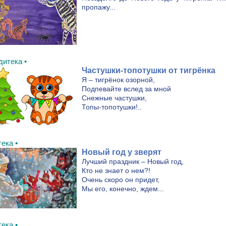
пропажу...
дитека •
Частушки-топотушки от тигрёнка
Я – тигрёнок озорной,
Подпевайте вслед за мной
Снежные частушки,
Топы-топотушки!..
ека •
Новый год у зверят
Лучший праздник – Новый год,
Кто не знает о нем?!
Очень скоро он придет,
Мы его, конечно, ждем...
ека •