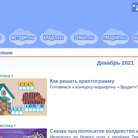
ликации
Декабрь 2021
тека •
Как решать криптограмму
Готовимся к конкурсу-марафону «Эрудит»!
иотека •
Сказка про полосатое колдовство 
Незадолго до Нового года у тигрёнка Ти