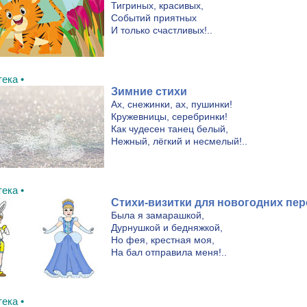
Тигриных, красивых,
Событий приятных
И только счастливых!..
ека •
Зимние стихи
Ах, снежинки, ах, пушинки!
Кружевницы, серебринки!
Как чудесен танец белый,
Нежный, лёгкий и несмелый!..
ека •
Стихи-визитки для новогодних пе
Была я замарашкой,
Дурнушкой и бедняжкой,
Но фея, крестная моя,
На бал отправила меня!..
ека •