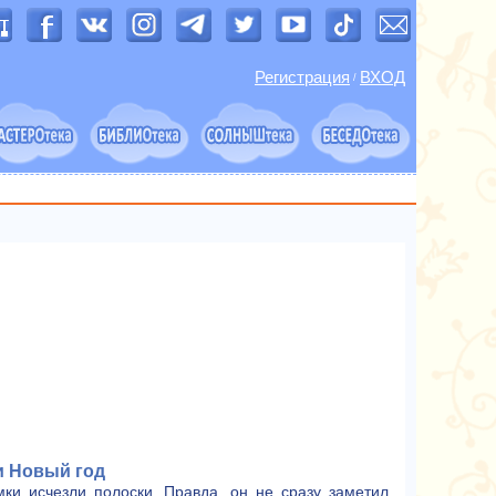
Регистрация
ВХОД
/
и Новый год
мки исчезли полоски. Правда, он не сразу заметил