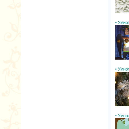
• Умнот
• Умнот
• Умнот