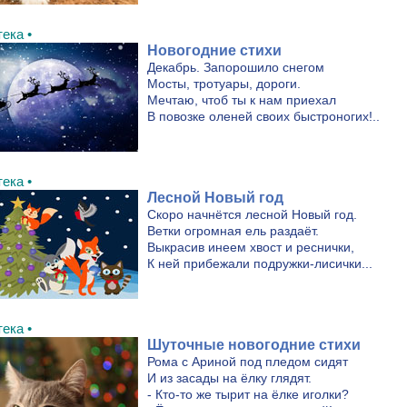
ека •
Новогодние стихи
Декабрь. Запорошило снегом
Мосты, тротуары, дороги.
Мечтаю, чтоб ты к нам приехал
В повозке оленей своих быстроногих!..
ека •
Лесной Новый год
Скоро начнётся лесной Новый год.
Ветки огромная ель раздаёт.
Выкрасив инеем хвост и реснички,
К ней прибежали подружки-лисички...
ека •
Шуточные новогодние стихи
Рома с Ариной под пледом сидят
И из засады на ёлку глядят.
- Кто-то же тырит на ёлке иголки?