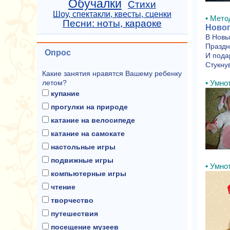
Обучалки
Стихи
Шоу, спектакли, квесты, сценки
• Мето
Песни: ноты, караоке
Новог
В Новы
Праздн
Опрос
И пода
Стукнув
Какие занятия нравятся Вашему ребенку
летом?
• Умнот
купание
прогулки на природе
катание на велосипеде
катание на самокате
настольные игры
подвижные игры
• Умнот
компьютерные игры
чтение
творчество
путешествия
посещение музеев