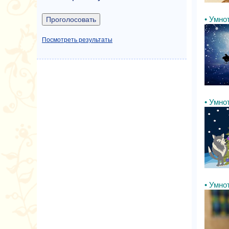
• Умнот
Посмотреть результаты
• Умнот
• Умнот