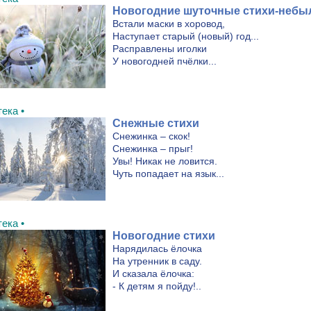
Новогодние шуточные стихи-неб
Встали маски в хоровод,
Наступает старый (новый) год...
Расправлены иголки
У новогодней пчёлки...
ека •
Снежные стихи
Снежинка – скок!
Снежинка – прыг!
Увы! Никак не ловится.
Чуть попадает на язык...
ека •
Новогодние стихи
Нарядилась ёлочка
На утренник в саду.
И сказала ёлочка:
- К детям я пойду!..