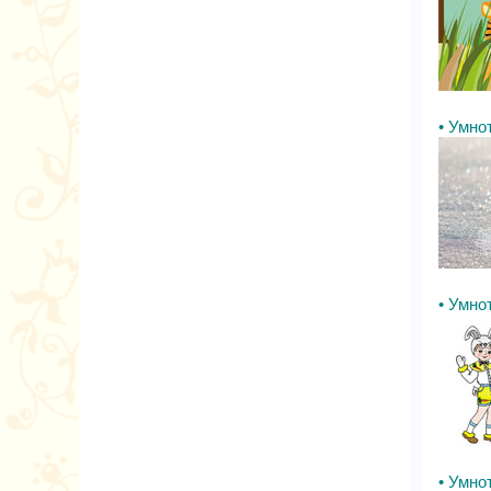
• Умнот
• Умнот
• Умнот