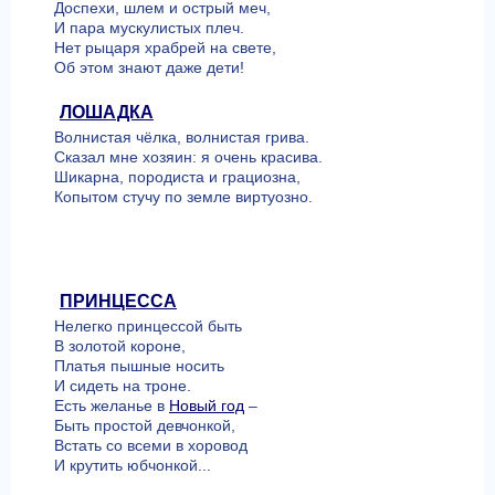
Доспехи, шлем и острый меч,
И пара мускулистых плеч.
Нет рыцаря храбрей на свете,
Об этом знают даже дети!
ЛОШАДКА
Волнистая чёлка, волнистая грива.
Сказал мне хозяин: я очень красива.
Шикарна, породиста и грациозна,
Копытом стучу по земле виртуозно.
ПРИНЦЕССА
Нелегко принцессой быть
В золотой короне,
Платья пышные носить
И сидеть на троне.
Есть желанье в
Новый год
–
Быть простой девчонкой,
Встать со всеми в хоровод
И крутить юбчонкой...