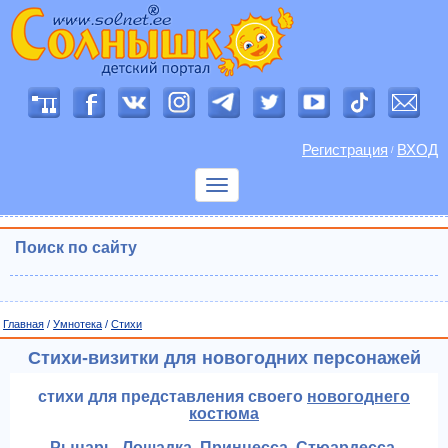
Регистрация
ВХОД
/
Показать
меню
Поиск по сайту
Главная
/
Умнотека
/
Cтихи
Стихи-визитки для новогодних персонажей
стихи для представления своего
новогоднего
костюма
Рыцарь. Лошадка. Принцесса. Стюардесса.