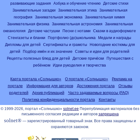
развивающие задания
Азбука и обучение чтению
Детские стихи
Занимательные загадки
Занимательная этика
Занимательная
география
Занимательная экономика
Занимательная химия
Занимательная физика
Занимательная астрономия
Занимательная
океанология
Детские частушки
Песни с нотами
Сказки в аудиоформате
Стенгазеты и бланки
Портфолио (до)школьника
Медали и награды
Дипломы для детей
Сертификаты и грамоты
Новогодние костюмы для
детей
Подбор имён и их значение
Советы и идеи для родителей
Рецепты полезных блюд для детей
Детские причёски
Путешествия с
ребёнком
Идеи рукоделия и творчества
Карта портала «Солнышко»
О портале «Солнышко»
Реклама на
портале
Информация для авторов
Достижения портала
Отзывы
родителей
Архив публикаций
Часто задаваемые вопросы (FAQ)
Политика конфиденциальности портала
Контакты
© 1999-2026, портал «Солнышко»
solnet.ee
Перепубликация материалов без
письменного согласия редакции и авторов
запрещена
solnet®
— зарегистрированный товарный знак. Все права защищены и
охраняются законом.