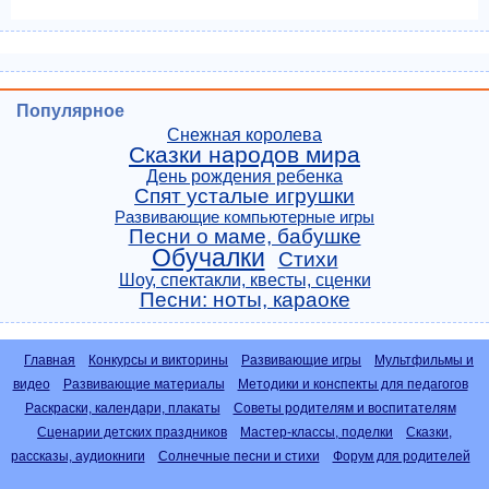
Популярное
Снежная королева
Сказки народов мира
День рождения ребенка
Спят усталые игрушки
Развивающие компьютерные игры
Песни о маме, бабушке
Обучалки
Стихи
Шоу, спектакли, квесты, сценки
Песни: ноты, караоке
Главная
Конкурсы и викторины
Развивающие игры
Мультфильмы и
видео
Развивающие материалы
Методики и конспекты для педагогов
Раскраски, календари, плакаты
Советы родителям и воспитателям
Сценарии детских праздников
Мастер-классы, поделки
Сказки,
рассказы, аудиокниги
Солнечные песни и стихи
Форум для родителей