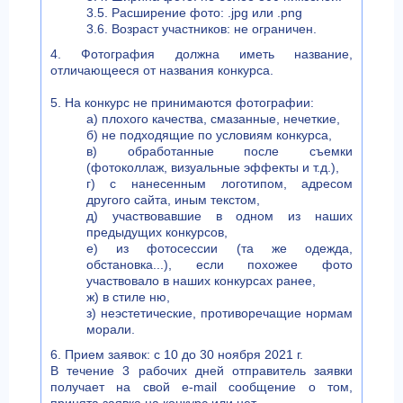
3.5. Расширение фото: .jpg или .png
3.6. Возраст участников: не ограничен.
4. Фотография должна иметь название,
отличающееся от названия конкурса.
5. На конкурс не принимаются фотографии:
а) плохого качества, смазанные, нечеткие,
б) не подходящие по условиям конкурса,
в) обработанные после съемки
(фотоколлаж, визуальные эффекты и т.д.),
г) с нанесенным логотипом, адресом
другого сайта, иным текстом,
д) участвовавшие в одном из наших
предыдущих конкурсов,
е) из фотосессии (та же одежда,
обстановка...), если похожее фото
участвовало в наших конкурсах ранее,
ж) в стиле ню,
з) неэстетические, противоречащие нормам
морали.
6. Прием заявок: с 10 до 30 ноября 2021 г.
В течение 3 рабочих дней отправитель заявки
получает на свой e-mail сообщение о том,