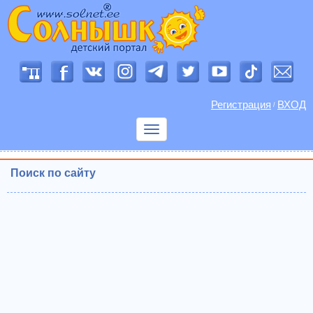
Регистрация
ВХОД
/
Показать
меню
Поиск по сайту