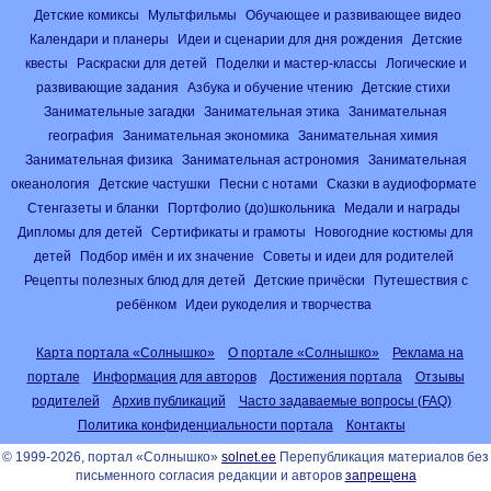
Детские комиксы
Мультфильмы
Обучающее и развивающее видео
Календари и планеры
Идеи и сценарии для дня рождения
Детские
квесты
Раскраски для детей
Поделки и мастер-классы
Логические и
развивающие задания
Азбука и обучение чтению
Детские стихи
Занимательные загадки
Занимательная этика
Занимательная
география
Занимательная экономика
Занимательная химия
Занимательная физика
Занимательная астрономия
Занимательная
океанология
Детские частушки
Песни с нотами
Сказки в аудиоформате
Стенгазеты и бланки
Портфолио (до)школьника
Медали и награды
Дипломы для детей
Сертификаты и грамоты
Новогодние костюмы для
детей
Подбор имён и их значение
Советы и идеи для родителей
Рецепты полезных блюд для детей
Детские причёски
Путешествия с
ребёнком
Идеи рукоделия и творчества
Карта портала «Солнышко»
О портале «Солнышко»
Реклама на
портале
Информация для авторов
Достижения портала
Отзывы
родителей
Архив публикаций
Часто задаваемые вопросы (FAQ)
Политика конфиденциальности портала
Контакты
© 1999-2026, портал «Солнышко»
solnet.ee
Перепубликация материалов без
письменного согласия редакции и авторов
запрещена