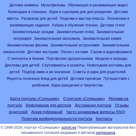
Детские комиксы
Мультфильмы
Обучающее и развивающее видео
Календари и планеры
Идеи и сценарии для дня рождения
Детские
квесты
Раскраски для детей
Поделки и мастер-классы
Логические и
развивающие задания
Азбука и обучение чтению
Детские стихи
Занимательные загадки
Занимательная этика
Занимательная
география
Занимательная экономика
Занимательная химия
Занимательная физика
Занимательная астрономия
Занимательная
океанология
Детские частушки
Песни с нотами
Сказки в аудиоформате
Стенгазеты и бланки
Портфолио (до)школьника
Медали и награды
Дипломы для детей
Сертификаты и грамоты
Новогодние костюмы для
детей
Подбор имён и их значение
Советы и идеи для родителей
Рецепты полезных блюд для детей
Детские причёски
Путешествия с
ребёнком
Идеи рукоделия и творчества
Карта портала «Солнышко»
О портале «Солнышко»
Реклама на
портале
Информация для авторов
Достижения портала
Отзывы
родителей
Архив публикаций
Часто задаваемые вопросы (FAQ)
Политика конфиденциальности портала
Контакты
© 1999-2026, портал «Солнышко»
solnet.ee
Перепубликация материалов без
письменного согласия редакции и авторов
запрещена