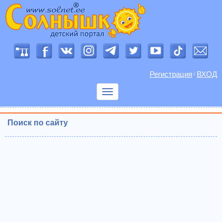
Регистрация
ВХОД
/
Показать
меню
Поиск по сайту