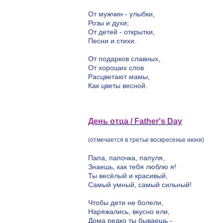
От мужчин - улыбки,
Розы и духи;
От детей - открытки,
Песни и стихи.
От подарков славных,
От хороших слов
Расцветают мамы,
Как цветы весной.
День отца / Father's Day
(отмечается в третье воскресенье июня)
Папа, папочка, папуля,
Знаешь, как тебя люблю я!
Ты весёлый и красивый,
Самый умный, самый сильный!
Чтобы дети не болели,
Наряжались, вкусно ели,
Дома редко ты бываешь -