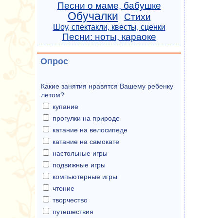
Песни о маме, бабушке
Обучалки
Стихи
Шоу, спектакли, квесты, сценки
Песни: ноты, караоке
Опрос
Какие занятия нравятся Вашему ребенку
летом?
купание
прогулки на природе
катание на велосипеде
катание на самокате
настольные игры
подвижные игры
компьютерные игры
чтение
творчество
путешествия