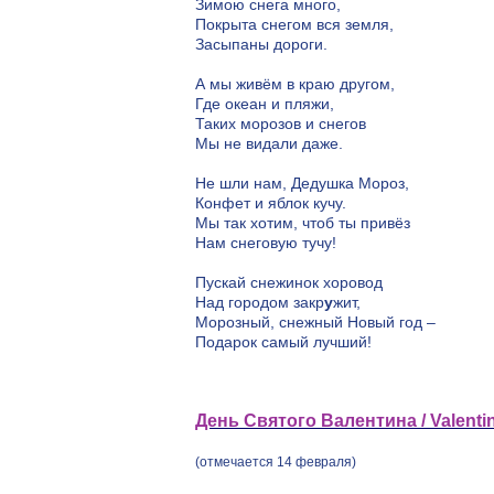
Зимою снега много,
Покрыта снегом вся земля,
Засыпаны дороги.
А мы живём в краю другом,
Где океан и пляжи,
Таких морозов и снегов
Мы не видали даже.
Не шли нам, Дедушка Мороз,
Конфет и яблок кучу.
Мы так хотим, чтоб ты привёз
Нам снеговую тучу!
Пускай снежинок хоровод
Над городом закр
у
жит,
Морозный, снежный Новый год –
Подарок самый лучший!
День Святого Валентина / Valenti
(отмечается 14 февраля)