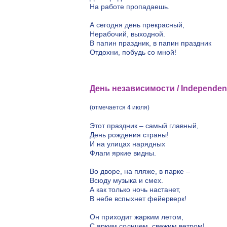
На работе пропадаешь.
А сегодня день прекрасный,
Нерабочий, выходной.
В папин праздник, в папин праздник
Отдохни, побудь со мной!
День независимости / Independen
(отмечается 4 июля)
Этот праздник – самый главный,
День рождения страны!
И на улицах нарядных
Флаги яркие видны.
Во дворе, на пляже, в парке –
Всюду музыка и смех.
А как только ночь настанет,
В небе вспыхнет фейерверк!
Он приходит жарким летом,
С ярким солнцем, свежим ветром!