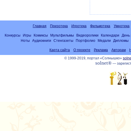
Главная
Призотека
Игротека
Фильмотека
Умнотека
Конкурсы
Игры
Комиксы
Мультфильмы
Видеоролики
Календари
День
Ноты
Аудиокниги
Стенгазеты
Портфолио
Медали
Дипломы
Карта сайта
О проекте
Реклама
Авторам
© 1999-2019, портал «Солнышко»
solne
solnet®
— зарегист