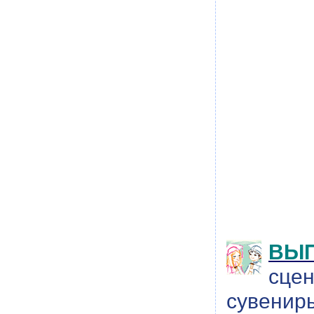
ВЫП
сцен
сувениры