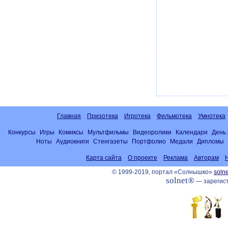
Главная
Призотека
Игротека
Фильмотека
Умнотека
Конкурсы
Игры
Комиксы
Мультфильмы
Видеоролики
Календари
День
Ноты
Аудиокниги
Стенгазеты
Портфолио
Медали
Дипломы
Карта сайта
О проекте
Реклама
Авторам
© 1999-2019, портал «Солнышко»
solne
solnet®
— зарегист