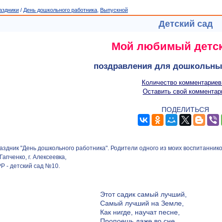
аздники
/
День дошкольного работника
,
Выпускной
Детский сад
Мой любимый детск
поздравления для дошкольны
Количество комментариев
Оставить свой комментар
ПОДЕЛИТЬСЯ
аздник "День дошкольного работника". Родители одного из моих воспитанник
апченко, г. Алексеевка,
 - детский сад №10.
Этот садик самый лучший,
Самый лучший на Земле,
Как нигде, научат песне,
Пропоешь даже во сне.