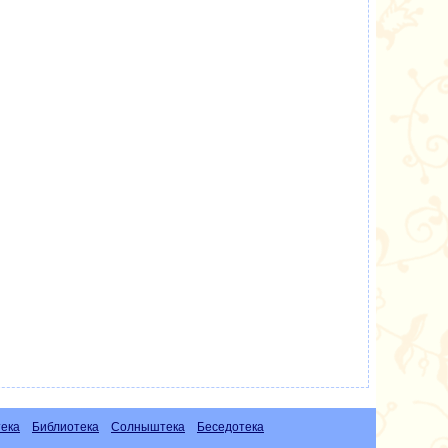
ека
Библиотека
Солныштека
Беседотека