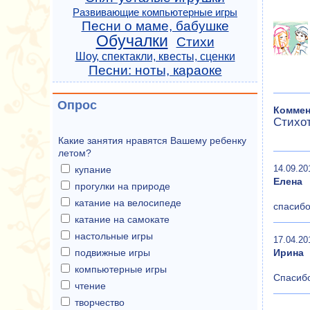
Развивающие компьютерные игры
Песни о маме, бабушке
Обучалки
Стихи
Шоу, спектакли, квесты, сценки
Песни: ноты, караоке
Опрос
Коммен
Стихо
Какие занятия нравятся Вашему ребенку
летом?
14.09.20
купание
Елена
прогулки на природе
катание на велосипеде
спасиб
катание на самокате
настольные игры
17.04.20
Ирина
подвижные игры
компьютерные игры
Спасибо
чтение
творчество