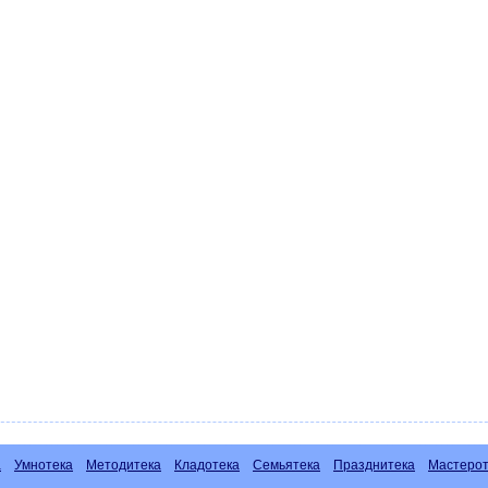
а
Умнотека
Методитека
Кладотека
Семьятека
Празднитека
Мастерот