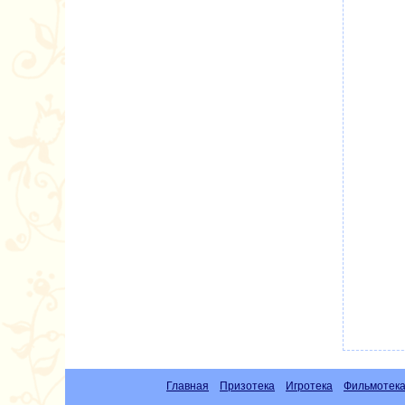
Главная
Призотека
Игротека
Фильмотек