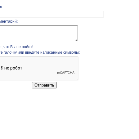
я:
ментарий:
, что Вы не робот!
те галочку или введите написанные символы: