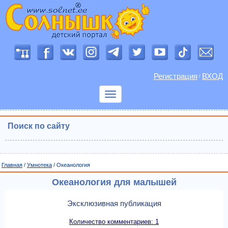
Регистрация
ВХОД
/
Показать
меню
Поиск по сайту
Главная
/
Умнотека
/ Океанология
Океанология для малышей
Эксклюзивная публикация
Количество комментариев: 1