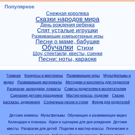
Популярное
Снежная королева
Сказки народов мира
День рождения ребенка
Спят усталые игрушки
Развивающие компьютерные игры
Песни о маме, бабушке
Обучалки
Стихи
Шоу, спектакли, квесты, сценки
Песни: ноты, караоке
Главная
Конкурсы и викторины
Развивающие игры
Мультфильмы и
видео
Развивающие материалы
Методики и конспекты для педагогов
Раскраски, календари, плакаты
Советы родителям и воспитателям
Сценарии детских праздников
Мастер-классы, поделки
Сказки,
рассказы, аудиокниги
Солнечные песни и стихи
Форум для родителей
Детские комиксы
Мультфильмы
Обучающее и развивающее видео
Календари и планеры
Идеи и сценарии для дня рождения
Детские
квесты
Раскраски для детей
Поделки и мастер-классы
Логические и