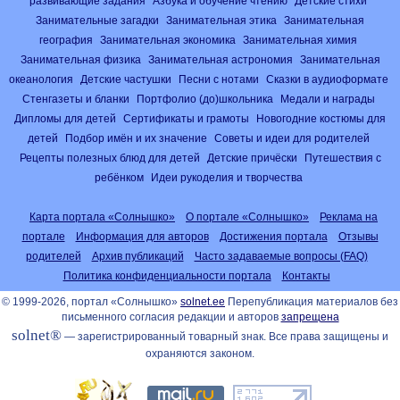
развивающие задания
Азбука и обучение чтению
Детские стихи
Занимательные загадки
Занимательная этика
Занимательная
география
Занимательная экономика
Занимательная химия
Занимательная физика
Занимательная астрономия
Занимательная
океанология
Детские частушки
Песни с нотами
Сказки в аудиоформате
Стенгазеты и бланки
Портфолио (до)школьника
Медали и награды
Дипломы для детей
Сертификаты и грамоты
Новогодние костюмы для
детей
Подбор имён и их значение
Советы и идеи для родителей
Рецепты полезных блюд для детей
Детские причёски
Путешествия с
ребёнком
Идеи рукоделия и творчества
Карта портала «Солнышко»
О портале «Солнышко»
Реклама на
портале
Информация для авторов
Достижения портала
Отзывы
родителей
Архив публикаций
Часто задаваемые вопросы (FAQ)
Политика конфиденциальности портала
Контакты
© 1999-2026, портал «Солнышко»
solnet.ee
Перепубликация материалов без
письменного согласия редакции и авторов
запрещена
solnet®
— зарегистрированный товарный знак. Все права защищены и
охраняются законом.