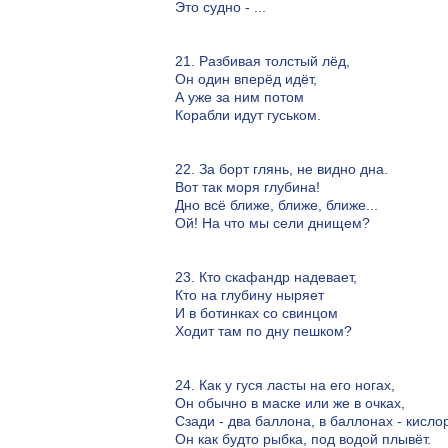
Это судно - ...
21. Разбивая толстый лёд,
Он один вперёд идёт,
А уже за ним потом
Корабли идут гуськом.
22. За борт глянь, не видно дна.
Вот так моря глубина!
Дно всё ближе, ближе, ближе...
Ой! На что мы сели днищем?
23. Кто скафандр надевает,
Кто на глубину ныряет
И в ботинках со свинцом
Ходит там по дну пешком?
24. Как у гуся ласты на его ногах,
Он обычно в маске или же в очках,
Сзади - два баллона, в баллонах - кисло
Он как будто рыбка, под водой плывёт.