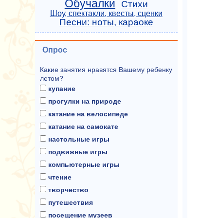
Обучалки
Стихи
Шоу, спектакли, квесты, сценки
Песни: ноты, караоке
Опрос
Какие занятия нравятся Вашему ребенку
летом?
купание
прогулки на природе
катание на велосипеде
катание на самокате
настольные игры
подвижные игры
компьютерные игры
чтение
творчество
путешествия
посещение музеев