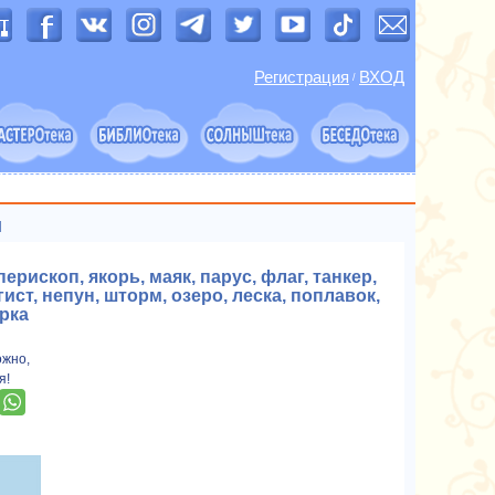
Регистрация
ВХОД
/
и
перископ, якорь, маяк, парус, флаг, танкер,
ист, непун, шторм, озеро, леска, поплавок,
арка
ожно,
я!