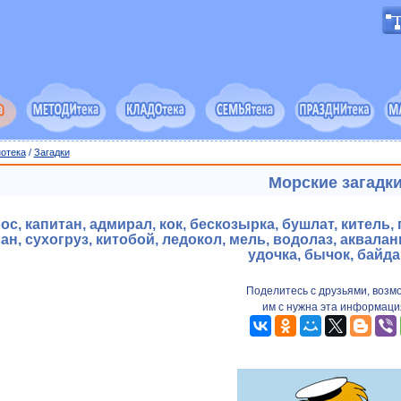
отека
/
Загадки
Морские загадк
ос, капитан, адмирал, кок, бескозырка, бушлат, китель, 
н, сухогруз, китобой, ледокол, мель, водолаз, акваланг
удочка, бычок, байд
Поделитесь с друзьями, возм
им с нужна эта информаци