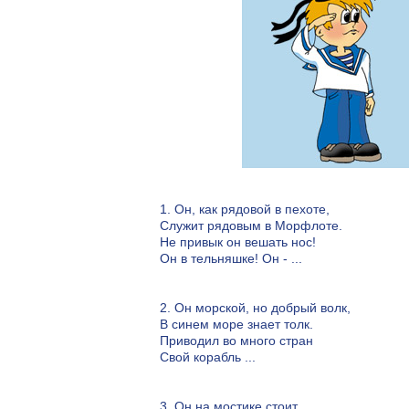
1. Он, как рядовой в пехоте,
Служит рядовым в Морфлоте.
Не привык он вешать нос!
Он в тельняшке! Он - ...
2. Он морской, но добрый волк,
В синем море знает толк.
Приводил во много стран
Свой корабль ...
3. Он на мостике стоит