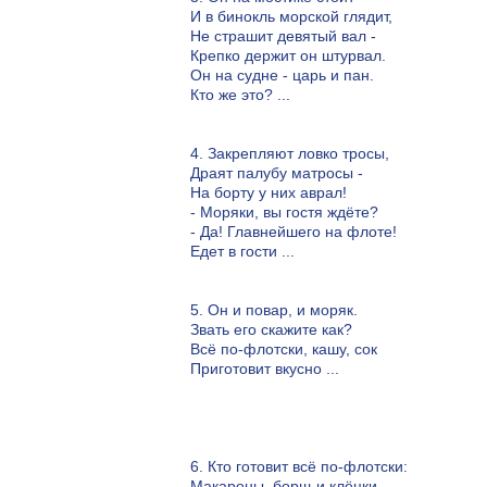
И в бинокль морской глядит,
Не страшит девятый вал -
Крепко держит он штурвал.
Он на судне - царь и пан.
Кто же это? ...
4. Закрепляют ловко тросы,
Драят палубу матросы -
На борту у них аврал!
- Моряки, вы гостя ждёте?
- Да! Главнейшего на флоте!
Едет в гости ...
5. Он и повар, и моряк.
Звать его скажите как?
Всё по-флотски, кашу, сок
Приготовит вкусно ...
6. Кто готовит всё по-флотски:
Макароны, борщ и клёцки,