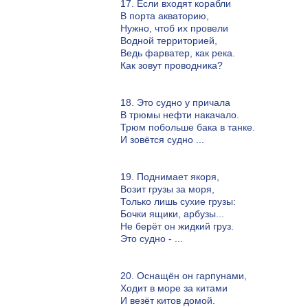
17. Если входят корабли
В порта акваторию,
Нужно, чтоб их провели
Водной территорией,
Ведь фарватер, как река.
Как зовут проводника?
18. Это судно у причала
В трюмы нефти накачало.
Трюм побольше бака в танке.
И зовётся судно ...
19. Поднимает якоря,
Возит грузы за моря,
Только лишь сухие грузы:
Бочки ящики, арбузы...
Не берёт он жидкий груз.
Это судно - ...
20. Оснащён он гарпунами,
Ходит в море за китами
И везёт китов домой.