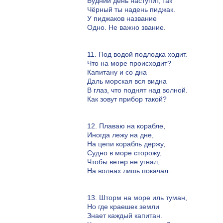
Будний день наступит, так
Чёрный ты надень пиджак.
У пиджаков название
Одно. Не важно звание.
11. Под водой подлодка ходит.
Что на море происходит?
Капитану и со дна
Даль морская вся видна
В глаз, что поднят над волной.
Как зовут прибор такой?
12. Плаваю на корабле,
Иногда лежу на дне,
На цепи корабль держу,
Cудно в море сторожу,
Чтобы ветер не угнал,
На волнах лишь покачал.
13. Шторм на море иль туман,
Но где краешек земли
Знает каждый капитан.