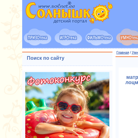
Главная
/
Умн
Поиск по сайту
матр
лоцма