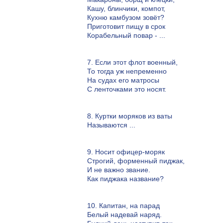
Кашу, блинчики, компот,
Кухню камбузом зовёт?
Приготовит пищу в срок
Корабельный повар - ...
7. Если этот флот военный,
То тогда уж непременно
На судах его матросы
С ленточками это носят.
8. Куртки моряков из ваты
Называются ...
9. Носит офицер-моряк
Строгий, форменный пиджак,
И не важно звание.
Как пиджака название?
10. Капитан, на парад
Белый надевай наряд.