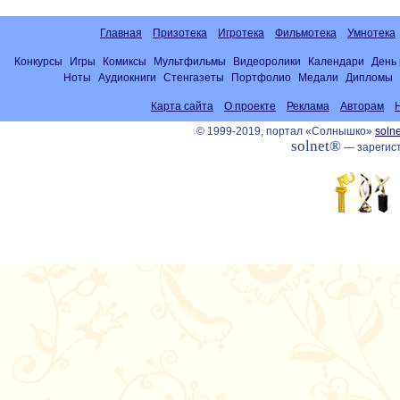
Главная
Призотека
Игротека
Фильмотека
Умнотека
Конкурсы
Игры
Комиксы
Мультфильмы
Видеоролики
Календари
День
Ноты
Аудиокниги
Стенгазеты
Портфолио
Медали
Дипломы
Карта сайта
О проекте
Реклама
Авторам
© 1999-2019, портал «Солнышко»
solne
solnet®
— зарегист