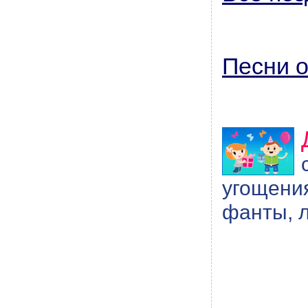
Песни о
угощения
фанты, л