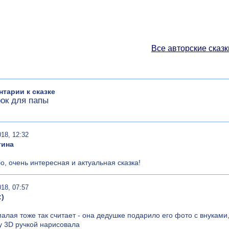
Все авторские сказк
тарии к сказке
ок для папы
018, 12:32
тина
о, очень интересная и актуальная сказка!
018, 07:57
:)
алая тоже так считает - она дедушке подарило его фото с внуками, 
у 3D ручкой нарисовала