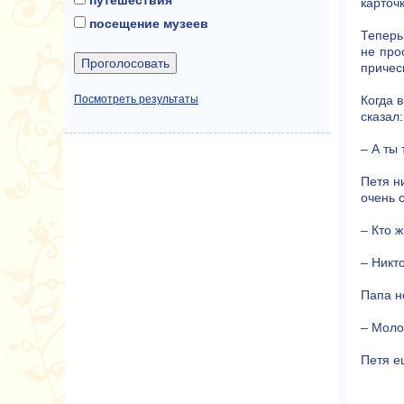
карточ
посещение музеев
Теперь
не про
причес
Посмотреть результаты
Когда 
сказал
– А ты
Петя н
очень 
– Кто 
– Никт
Папа н
– Моло
Петя е