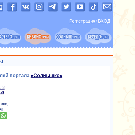
Регистрация
ВХОД
/
ы
елей портала
«Солнышко»
: 3
ий
ожно,
я!