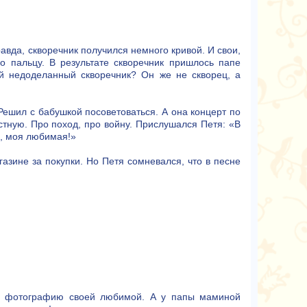
авда, скворечник получился немного кривой. И свои,
о пальцу. В результате скворечник пришлось папе
ой недоделанный скворечник? Он же не скворец, а
 Решил с бабушкой посоветоваться. А она концерт по
устную. Про поход, про войну. Прислушался Петя: «В
м, моя любимая!»
азине за покупки. Но Петя сомневался, что в песне
ах фотографию своей любимой. А у папы маминой