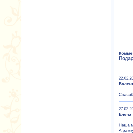
Коммен
Подар
22.02.2
Вален
Спасиб
27.02.2
Елена 
Наша м
А рамк