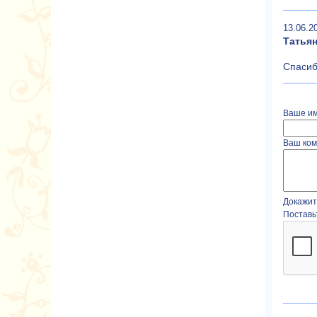
13.06.2
Татья
Спасиб
Ваше им
Ваш ком
Докажите
Поставь