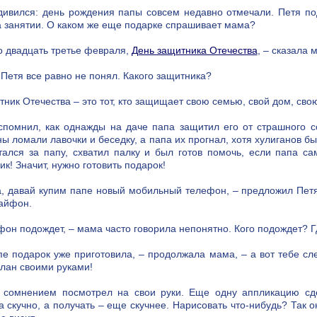
дивился: день рождения папы совсем недавно отмечали. Петя по
а занятии. О каком же еще подарке спрашивает мама?
о двадцать третье февраля,
День защитника Отечества
, – сказала 
 Петя все равно не понял. Какого защитника?
тник Отечества – это тот, кто защищает свою семью, свой дом, сво
спомнил, как однажды на даче папа защитил его от страшного с
ы ломали лавочки и беседку, а папа их прогнал, хотя хулиганов был
тался за папу, схватил палку и был готов помочь, если папа с
к! Значит, нужно готовить подарок!
, давай купим папе новый мобильный телефон, – предложил Петя,
айфон.
фон подождет, – мама часто говорила непонятно. Кого подождет? 
пе подарок уже приготовила, – продолжала мама, – а вот тебе сле
елан своими руками!
 сомнением посмотрел на свои руки. Еще одну аппликацию сде
а скучно, а получать – еще скучнее. Нарисовать что-нибудь? Так