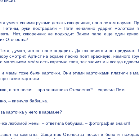
е висит.
тя умеет своими руками делать скворечник, папа летом научил. Пр
ь Петины, руки пострадали – Петя нечаянно ударил молотком п
вать. Нет, скворечник не подходит. Зачем папе еще один крив
ик Отечества!
Петя, думал, что же папе подарить. Да так ничего и не придумал.
зору смотрит. Артист на экране песню поет, красивую, немного гр
е маленьком моём есть карточка твоя, так значит мы всегда вдвое
 и мамы тоже были карточки. Они этими карточками платили в маг
про такие карточки.
шка, а эта песня – про защитника Отечества? – спросил Петя.
чно, – кивнула бабушка.
 за карточка у него в кармане?
очка любимой жены, – ответила бабушка, – фотография значит!
ышел из комнаты. Защитник Отечества носил в боях и поход