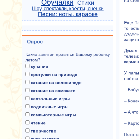
на стен
Обучалки
Стихи
Шоу, спектакли, квесты, сценки
Песни: ноты, караоке
Еще Пе
то ест
доделы
защитн
Опрос
Думал 
Какие занятия нравятся Вашему ребенку
телеви
летом?
карман
купание
У папы
прогулки на природе
поётся 
катание на велосипеде
– Бабу
катание на самокате
настольные игры
– Коне
подвижные игры
– А что
компьютерные игры
чтение
– Карт
творчество
Петя в
путешествия