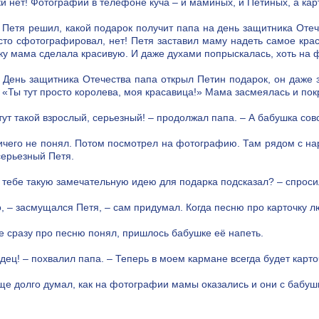
ки нет! Фотографий в телефоне куча – и маминых, и Петиных, а карт
 Петя решил, какой подарок получит папа на день защитника Оте
сто сфотографировал, нет! Петя заставил маму надеть самое крас
ку мама сделала красивую. И даже духами попрыскалась, хоть на ф
в День защитника Отечества папа открыл Петин подарок, он даже
: «Ты тут просто королева, моя красавица!» Мама засмеялась и пок
 тут такой взрослый, серьезный! – продолжал папа. – А бабушка со
ичего не понял. Потом посмотрел на фотографию. Там рядом с н
серьезный Петя.
ж тебе такую замечательную идею для подарка подсказал? – спроси
о, – засмущался Петя, – сам придумал. Когда песню про карточку 
е сразу про песню понял, пришлось бабушке её напеть.
дец! – похвалил папа. – Теперь в моем кармане всегда будет карт
ще долго думал, как на фотографии мамы оказались и они с бабушко