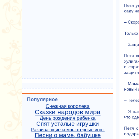
Петя у
саду н
– Скор
Только
– Защи
Петя в
хулиган
и спря
защитни
– Мама
новый 
Популярное
– Теле
Снежная королева
Сказки народов мира
– Я па
что сд
День рождения ребенка
Спят усталые игрушки
Петя с
Развивающие компьютерные игры
подарк
Песни о маме, бабушке