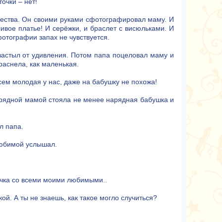
очки – нет!
чества. Он своими руками сфотографировал маму. И
ивое платье! И серёжки, и браслет с висюльками. И
отографии запах не чувствуется.
 застыл от удивления. Потом папа поцеловал маму и
раснела, как маленькая.
всем молодая у нас, даже на бабушку не похожа!
арядной мамой стояла не менее нарядная бабушка и
л папа.
любимой услышал.
очка со всеми моими любимыми..
й. А ты не знаешь, как такое могло случиться?