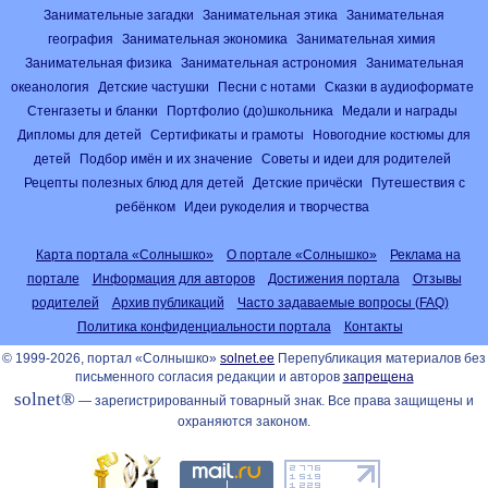
Занимательные загадки
Занимательная этика
Занимательная
география
Занимательная экономика
Занимательная химия
Занимательная физика
Занимательная астрономия
Занимательная
океанология
Детские частушки
Песни с нотами
Сказки в аудиоформате
Стенгазеты и бланки
Портфолио (до)школьника
Медали и награды
Дипломы для детей
Сертификаты и грамоты
Новогодние костюмы для
детей
Подбор имён и их значение
Советы и идеи для родителей
Рецепты полезных блюд для детей
Детские причёски
Путешествия с
ребёнком
Идеи рукоделия и творчества
Карта портала «Солнышко»
О портале «Солнышко»
Реклама на
портале
Информация для авторов
Достижения портала
Отзывы
родителей
Архив публикаций
Часто задаваемые вопросы (FAQ)
Политика конфиденциальности портала
Контакты
© 1999-2026, портал «Солнышко»
solnet.ee
Перепубликация материалов без
письменного согласия редакции и авторов
запрещена
solnet®
— зарегистрированный товарный знак. Все права защищены и
охраняются законом.