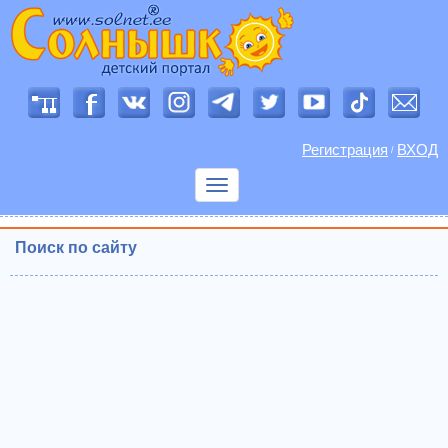
Регистрация
ВХОД
/
Показать
меню
Поиск по сайту