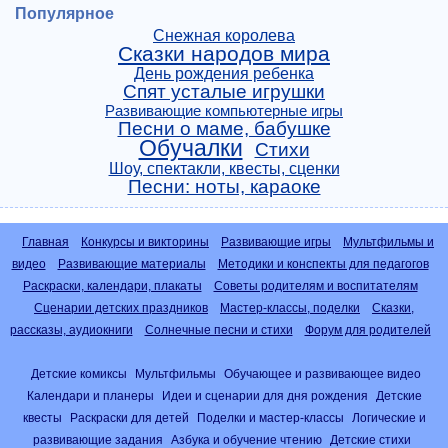
Популярное
Снежная королева
Сказки народов мира
День рождения ребенка
Спят усталые игрушки
Развивающие компьютерные игры
Песни о маме, бабушке
Обучалки
Стихи
Шоу, спектакли, квесты, сценки
Песни: ноты, караоке
Главная
Конкурсы и викторины
Развивающие игры
Мультфильмы и
видео
Развивающие материалы
Методики и конспекты для педагогов
Раскраски, календари, плакаты
Советы родителям и воспитателям
Сценарии детских праздников
Мастер-классы, поделки
Сказки,
рассказы, аудиокниги
Солнечные песни и стихи
Форум для родителей
Детские комиксы
Мультфильмы
Обучающее и развивающее видео
Календари и планеры
Идеи и сценарии для дня рождения
Детские
квесты
Раскраски для детей
Поделки и мастер-классы
Логические и
развивающие задания
Азбука и обучение чтению
Детские стихи