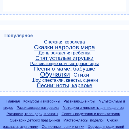
Популярное
Снежная королева
Сказки народов мира
День рождения ребенка
Спят усталые игрушки
Развивающие компьютерные игры
Песни о маме, бабушке
Обучалки
Стихи
Шоу, спектакли, квесты, сценки
Песни: ноты, караоке
Главная
Конкурсы и викторины
Развивающие игры
Мультфильмы и
видео
Развивающие материалы
Методики и конспекты для педагогов
Раскраски, календари, плакаты
Советы родителям и воспитателям
Сценарии детских праздников
Мастер-классы, поделки
Сказки,
рассказы, аудиокниги
Солнечные песни и стихи
Форум для родителей