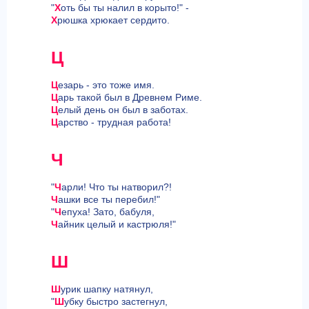
"
Х
оть бы ты налил в корыто!" -
Х
рюшка хрюкает сердито.
Ц
Ц
езарь - это тоже имя.
Ц
арь такой был в Древнем Риме.
Ц
елый день он был в заботах.
Ц
арство - трудная работа!
Ч
"
Ч
арли! Что ты натворил?!
Ч
ашки все ты перебил!"
"
Ч
епуха! Зато, бабуля,
Ч
айник целый и кастрюля!"
Ш
Ш
урик шапку натянул,
"
Ш
убку быстро застегнул,