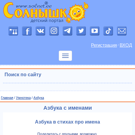
Регистрация
ВХОД
/
Показать
меню
Поиск по сайту
Главная
/
Умнотека
/
Азбука
Азбука с именами
Азбука в стихах про имена
Поделитесь с друзьями, возможно,