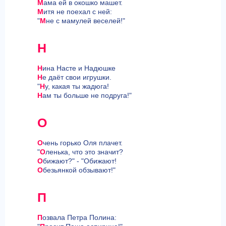
М
ама ей в окошко машет.
М
итя не поехал с ней:
"
М
не с мамулей веселей!"
Н
Н
ина Насте и Надюшке
Н
е даёт свои игрушки.
"
Н
у, какая ты жадюга!
Н
ам ты больше не подруга!"
О
О
чень горько Оля плачет.
"
О
ленька, что это значит?
О
бижают?" - "Обижают!
О
безьянкой обзывают!"
П
П
озвала Петра Полина: