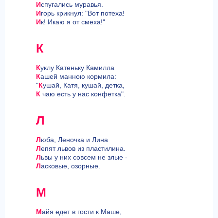
И
спугались муравья.
И
горь крикнул: "Вот потеха!
И
к! Икаю я от смеха!"
К
К
уклу Катеньку Камилла
К
ашей манною кормила:
"
К
ушай, Катя, кушай, детка,
К
чаю есть у нас конфетка".
Л
Л
юба, Леночка и Лина
Л
епят львов из пластилина.
Л
ьвы у них совсем не злые -
Л
асковые, озорные.
М
М
айя едет в гости к Маше,