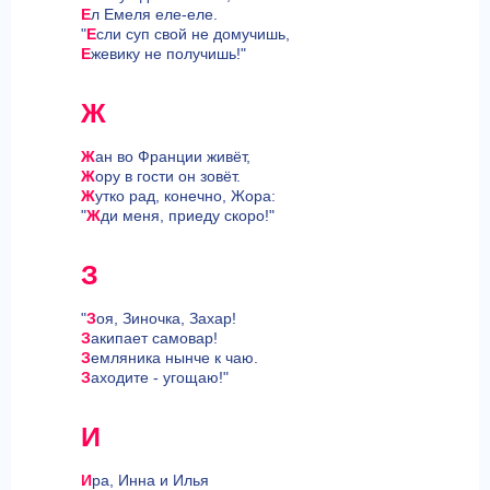
Е
л Емеля еле-еле.
"
Е
сли суп свой не домучишь,
Е
жевику не получишь!"
Ж
Ж
ан во Франции живёт,
Ж
ору в гости он зовёт.
Ж
утко рад, конечно, Жора:
"
Ж
ди меня, приеду скоро!"
З
"
З
оя, Зиночка, Захар!
З
акипает самовар!
З
емляника нынче к чаю.
З
аходите - угощаю!"
И
И
ра, Инна и Илья