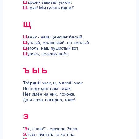
Ш
арфик завязал узлом,
Ш
арик! Мы гулять идём!"
Щ
Щ
еник - наш щеночек белый,
Щ
уплый, маленький, но смелый.
Щ
ёголь, наш пушистый кот,
Щ
урясь, песенку поёт.
Ъ Ы Ь
Твёрдый знак, ы, мягкий знак
Не подходят нам никак!
Нет имён на них, похоже,
Да и слов, наверно, тоже!
Э
"
Э
х, спою!" - сказала Элла.
Э
льза слушать не хотела.