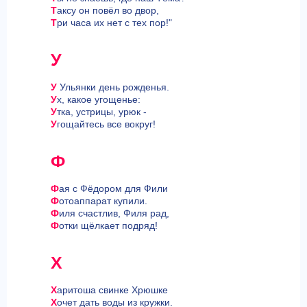
Т
аксу он повёл во двор,
Т
ри часа их нет с тех пор!"
У
У
Ульянки день рожденья.
У
х, какое угощенье:
У
тка, устрицы, урюк -
У
гощайтесь все вокруг!
Ф
Ф
ая с Фёдором для Фили
Ф
отоаппарат купили.
Ф
иля счастлив, Филя рад,
Ф
отки щёлкает подряд!
Х
Х
аритоша свинке Хрюшке
Х
очет дать воды из кружки.