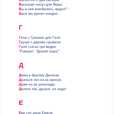
В
асильки несут для Веры.
В
ы в неё влюбились, видно!" -
В
ася им кричит ехидно.
Г
Г
ена с Гришею для Гали
Г
руши с дерева срывали.
Г
аля съела три ведра,
"
Г
оворит: "Домой пора!"
Д
Д
има к братику Дениске
Д
раться лез из-за ириски.
Д
аже из-за шоколада
Д
елать так, друзья, не надо!
Е
Е
ва суп дала Емеле,