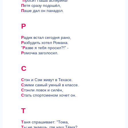
"
П
росит Паша аспирина!"
П
етя сразу подошёл,
П
аше дал он панадол.
Р
Р
адик встал сегодня рано,
Р
азбудить хотел Романа.
"
Р
азве я тебя просил?!" -
Р
омочка заголосил.
С
С
тэн и Сэм живут в Техасе.
С
эмми самый умный в классе.
С
тэнли ловок и силён,
С
тать спортсменом хочет он.
Т
Т
аня спрашивает: "Тома,
Т
ы не знаешь, где наш Тёма?