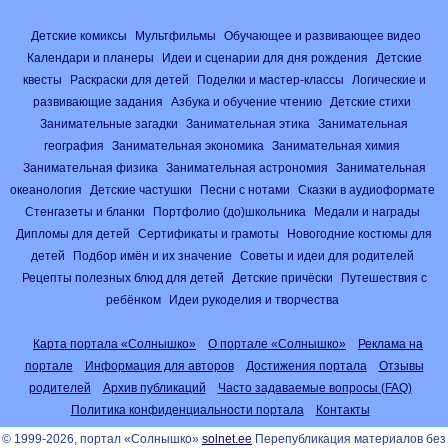
Детские комиксы
Мультфильмы
Обучающее и развивающее видео
Календари и планеры
Идеи и сценарии для дня рождения
Детские
квесты
Раскраски для детей
Поделки и мастер-классы
Логические и
развивающие задания
Азбука и обучение чтению
Детские стихи
Занимательные загадки
Занимательная этика
Занимательная
география
Занимательная экономика
Занимательная химия
Занимательная физика
Занимательная астрономия
Занимательная
океанология
Детские частушки
Песни с нотами
Сказки в аудиоформате
Стенгазеты и бланки
Портфолио (до)школьника
Медали и награды
Дипломы для детей
Сертификаты и грамоты
Новогодние костюмы для
детей
Подбор имён и их значение
Советы и идеи для родителей
Рецепты полезных блюд для детей
Детские причёски
Путешествия с
ребёнком
Идеи рукоделия и творчества
Карта портала «Солнышко»
О портале «Солнышко»
Реклама на
портале
Информация для авторов
Достижения портала
Отзывы
родителей
Архив публикаций
Часто задаваемые вопросы (FAQ)
Политика конфиденциальности портала
Контакты
© 1999-2026, портал «Солнышко»
solnet.ee
Перепубликация материалов без