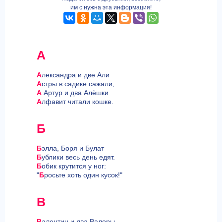
им с нужна эта информация!
А
А
лександра и две Али
А
стры в садике сажали,
А
Артур и два Алёшки
А
лфавит читали кошке.
Б
Б
элла, Боря и Булат
Б
ублики весь день едят.
Б
обик крутится у ног:
"
Б
росьте хоть один кусок!"
В
В
алентин и два Валеры