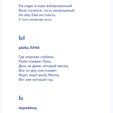
Еж сидит в норе взЪерошенный.
Волк стучится, гость непрошеный.
Но ему Ежа не съесть,
У того колючки есть.
Ы
рЫба ЛУНА
Где морская глубина,
Рыба плавает Луна.
День за днем, который месяц
Все по дну она плывет.
Ищет, ищет рыбу Месяц
Вот уже который год.
Ь
муравЬед