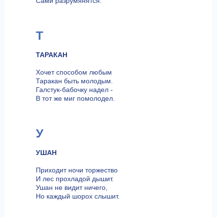
Сами разрумянятся.
Т
ТАРАКАН
Хочет способом любым
Таракан быть молодым.
Галстук-бабочку надел -
В тот же миг помолодел.
У
УШАН
Приходит ночи торжество
И лес прохладой дышит.
Ушан не видит ничего,
Но каждый шорох слышит.