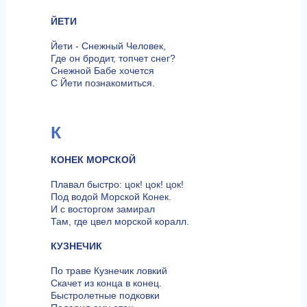
ЙЕТИ
Йети - Снежный Человек,
Где он бродит, топчет снег?
Снежной Бабе хочется
С Йети познакомиться.
К
КОНЕК МОРСКОЙ
Плавал быстро: цок! цок! цок!
Под водой Морской Конек.
И с восторгом замирал
Там, где цвел морской коралл.
КУЗНЕЧИК
По траве Кузнечик ловкий
Скачет из конца в конец.
Быстролетные подковки