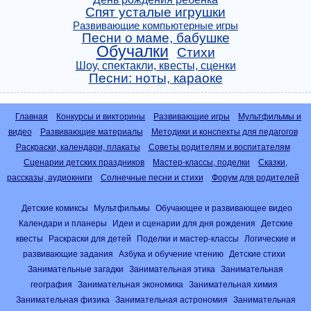
Спят усталые игрушки
Развивающие компьютерные игры
Песни о маме, бабушке
Обучалки
Стихи
Шоу, спектакли, квесты, сценки
Песни: ноты, караоке
Главная
Конкурсы и викторины
Развивающие игры
Мультфильмы и
видео
Развивающие материалы
Методики и конспекты для педагогов
Раскраски, календари, плакаты
Советы родителям и воспитателям
Сценарии детских праздников
Мастер-классы, поделки
Сказки,
рассказы, аудиокниги
Солнечные песни и стихи
Форум для родителей
Детские комиксы
Мультфильмы
Обучающее и развивающее видео
Календари и планеры
Идеи и сценарии для дня рождения
Детские
квесты
Раскраски для детей
Поделки и мастер-классы
Логические и
развивающие задания
Азбука и обучение чтению
Детские стихи
Занимательные загадки
Занимательная этика
Занимательная
география
Занимательная экономика
Занимательная химия
Занимательная физика
Занимательная астрономия
Занимательная