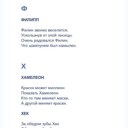
Ф
ФИЛИПП
Филин звонко веселится,
Ускользнув от злой лисицы.
Очень радовался Филин,
Что шампунем был намылен.
Х
ХАМЕЛЕОН
Красок может миллион
Показать Хамелеон.
Кто-то там меняет маски,
А другой меняет краски.
ХЕК
За обедом зубы Хек