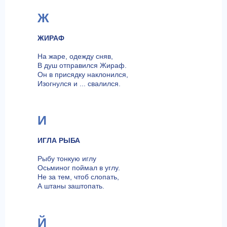
Ж
ЖИРАФ
На жаре, одежду сняв,
В душ отправился Жираф.
Он в присядку наклонился,
Изогнулся и ... свалился.
И
ИГЛА РЫБА
Рыбу тонкую иглу
Осьминог поймал в углу.
Не за тем, чтоб слопать,
А штаны заштопать.
Й