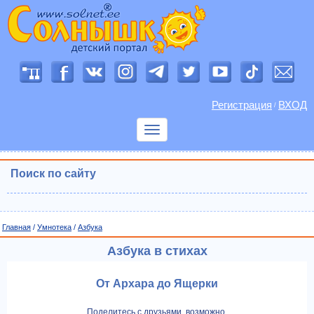
Регистрация
ВХОД
/
Показать
меню
Поиск по сайту
Главная
/
Умнотека
/
Азбука
Азбука в стихах
От Архара до Ящерки
Поделитесь с друзьями, возможно,