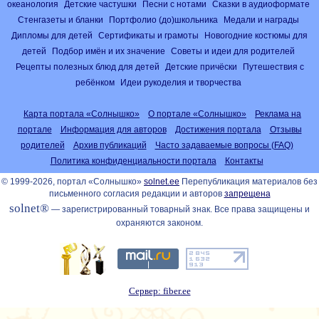
океанология
Детские частушки
Песни с нотами
Сказки в аудиоформате
Стенгазеты и бланки
Портфолио (до)школьника
Медали и награды
Дипломы для детей
Сертификаты и грамоты
Новогодние костюмы для
детей
Подбор имён и их значение
Советы и идеи для родителей
Рецепты полезных блюд для детей
Детские причёски
Путешествия с
ребёнком
Идеи рукоделия и творчества
Карта портала «Солнышко»
О портале «Солнышко»
Реклама на
портале
Информация для авторов
Достижения портала
Отзывы
родителей
Архив публикаций
Часто задаваемые вопросы (FAQ)
Политика конфиденциальности портала
Контакты
© 1999-2026, портал «Солнышко»
solnet.ee
Перепубликация материалов без
письменного согласия редакции и авторов
запрещена
solnet®
— зарегистрированный товарный знак. Все права защищены и
охраняются законом.
Сервер: fiber.ee