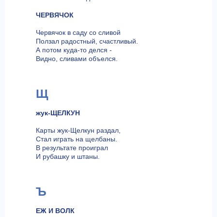
ЧЕРВЯЧОК
Червячок в саду со сливой
Ползал радостный, счастливый.
А потом куда-то делся -
Видно, сливами объелся.
Щ
жук-ЩЕЛКУН
Карты жук-Щелкун раздал,
Стал играть на щелбаны.
В результате проиграл
И рубашку и штаны.
Ъ
ЕЖ И ВОЛК