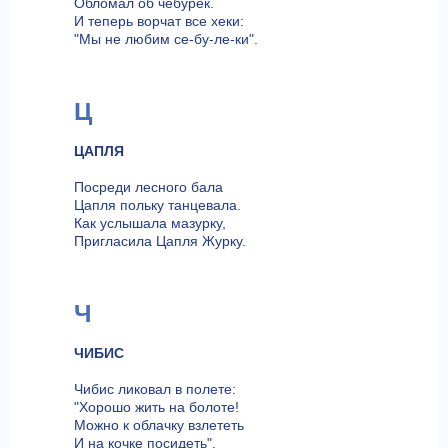
Обломал об чебурек.
И теперь ворчат все хеки:
"Мы не любим се-бу-ле-ки".
Ц
ЦАПЛЯ
Посреди лесного бала
Цапля польку танцевала.
Как услышала мазурку,
Пригласила Цапля Журку.
Ч
ЧИБИС
Чибис ликовал в полете:
"Хорошо жить на болоте!
Можно к облачку взлететь
И на кочке посидеть".