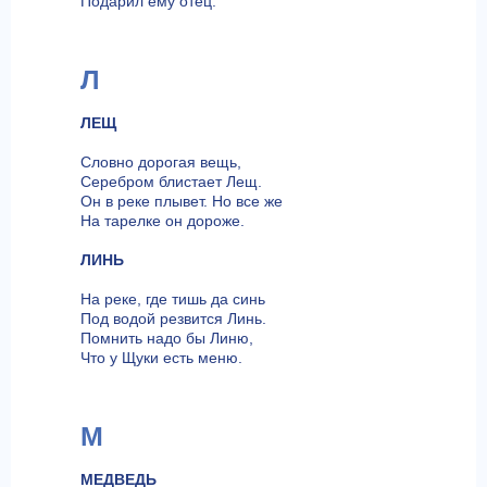
Подарил ему отец.
Л
ЛЕЩ
Словно дорогая вещь,
Серебром блистает Лещ.
Он в реке плывет. Но все же
На тарелке он дороже.
ЛИНЬ
На реке, где тишь да синь
Под водой резвится Линь.
Помнить надо бы Линю,
Что у Щуки есть меню.
М
МЕДВЕДЬ