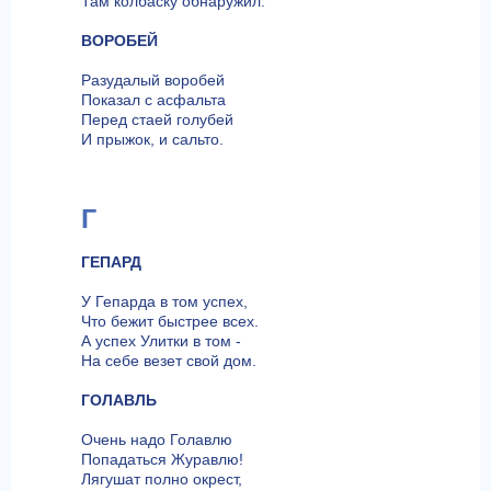
Там колбаску обнаружил.
ВОРОБЕЙ
Разудалый воробей
Показал с асфальта
Перед стаей голубей
И прыжок, и сальто.
Г
ГЕПАРД
У Гепарда в том успех,
Что бежит быстрее всех.
А успех Улитки в том -
На себе везет свой дом.
ГОЛАВЛЬ
Очень надо Голавлю
Попадаться Журавлю!
Лягушат полно окрест,