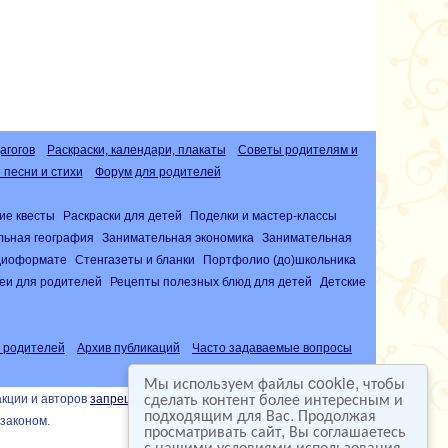
агогов
Раскраски, календари, плакаты
Советы родителям и
песни и стихи
Форум для родителей
ие квесты
Раскраски для детей
Поделки и мастер-классы
льная география
Занимательная экономика
Занимательная
удиоформате
Стенгазеты и бланки
Портфолио (до)школьника
еи для родителей
Рецепты полезных блюд для детей
Детские
 родителей
Архив публикаций
Часто задаваемые вопросы
Мы используем файлы cookie, чтобы
сделать контент более интересным и
акции и авторов
запрещена
подходящим для Вас. Продолжая
законом.
просматривать сайт, Вы соглашаетесь
с нашими условиями использования