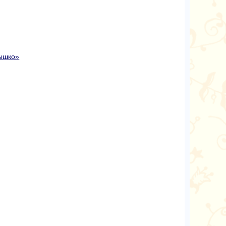
ышко»