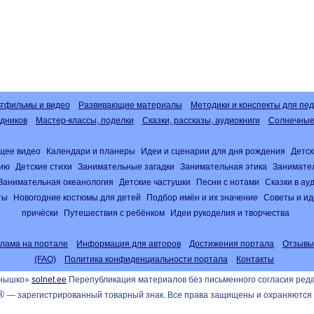
тфильмы и видео
Развивающие материалы
Методики и конспекты для пед
дников
Мастер-классы, поделки
Сказки, рассказы, аудиокниги
Солнечные 
щее видео
Календари и планеры
Идеи и сценарии для дня рождения
Детск
нию
Детские стихи
Занимательные загадки
Занимательная этика
Занимате
Занимательная океанология
Детские частушки
Песни с нотами
Сказки в а
ты
Новогодние костюмы для детей
Подбор имён и их значение
Советы и ид
причёски
Путешествия с ребёнком
Идеи рукоделия и творчества
клама на портале
Информация для авторов
Достижения портала
Отзывы
(FAQ)
Политика конфиденциальности портала
Контакты
лнышко»
solnet.ee
Перепубликация материалов без письменного согласия ред
®
— зарегистрированный товарный знак. Все права защищены и охраняются 