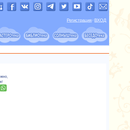
Регистрация
ВХОД
/
ожно,
я!