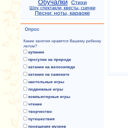
Обучалки
Стихи
Шоу, спектакли, квесты, сценки
Песни: ноты, караоке
Опрос
Какие занятия нравятся Вашему ребенку
летом?
купание
прогулки на природе
катание на велосипеде
катание на самокате
настольные игры
подвижные игры
компьютерные игры
чтение
творчество
путешествия
посещение музеев