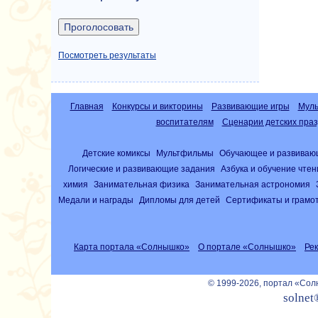
Посмотреть результаты
Главная
Конкурсы и викторины
Развивающие игры
Муль
воспитателям
Сценарии детских праз
Детские комиксы
Мультфильмы
Обучающее и развиваю
Логические и развивающие задания
Азбука и обучение чте
химия
Занимательная физика
Занимательная астрономия
Медали и награды
Дипломы для детей
Сертификаты и грамо
Карта портала «Солнышко»
О портале «Солнышко»
Ре
© 1999-2026, портал «Со
solnet