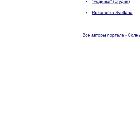
"Родники" (студия)
Rukumelka Svetlana
Все авторы портала «Солн