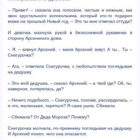
– Привет! – сказала она голоском, чистым и нежным, как
звон хрустального колокольчика, который кто-то подарил
маме на прошлый Новый год. – Это ты мне отвечал оттуда?
И девочка махнула рукой в белоснежной рукавичке в
сторону Арсениного дома.
– Я, – кивнул Арсений, – меня Арсений зовут. А ты... Ты –
Снегурочка?
– Ага, – ответила Снегурочка, с любопытством поглядывая
на дедушку.
– Это мой дедушка, – сказал Арсений, – а твой где? Ой, ты,
наверное, потерялась, да?
– Ничего подобного, – Снегурочка, похоже, рассердилась, –
я что, маленькая, теряться? Я сама ушла. Сбежала.
– Сбежала? От Деда Мороза? Почему?
Снегурочка молчала, по-прежнему поглядывая на дедушку.
И Арсений понял, чего она опасается.