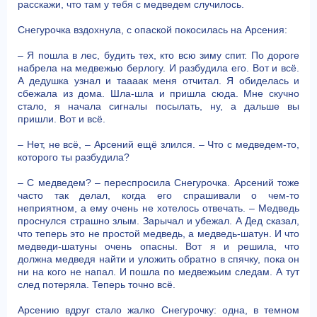
расскажи, что там у тебя с медведем случилось.
Снегурочка вздохнула, с опаской покосилась на Арсения:
– Я пошла в лес, будить тех, кто всю зиму спит. По дороге
набрела на медвежью берлогу. И разбудила его. Вот и всё.
А дедушка узнал и таааак меня отчитал. Я обиделась и
сбежала из дома. Шла-шла и пришла сюда. Мне скучно
стало, я начала сигналы посылать, ну, а дальше вы
пришли. Вот и всё.
– Нет, не всё, – Арсений ещё злился. – Что с медведем-то,
которого ты разбудила?
– С медведем? – переспросила Снегурочка. Арсений тоже
часто так делал, когда его спрашивали о чем-то
неприятном, а ему очень не хотелось отвечать. – Медведь
проснулся страшно злым. Зарычал и убежал. А Дед сказал,
что теперь это не простой медведь, а медведь-шатун. И что
медведи-шатуны очень опасны. Вот я и решила, что
должна медведя найти и уложить обратно в спячку, пока он
ни на кого не напал. И пошла по медвежьим следам. А тут
след потеряла. Теперь точно всё.
Арсению вдруг стало жалко Снегурочку: одна, в темном