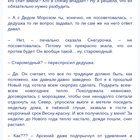
кто спит зимой? Кто в спячку впадает? Ну и решила, что их
обязательно нужно разбудить.
– А с Дедом Морозом ты, конечно, не посоветовалась, –
дедушка то ли вопрос задавал, то ли сам же на него ответ
давал.
– Нет, – печально сказала Снегурочка, – не
посоветовалась. Потому что прекрасно знала, что он
против будет. Он вообще такой... ну, старомодный.
– Старомодный? – переспросил дедушка.
– Да. Он считает, что все по традиции должно быть, как
положено, как давным-давно заведено. Вот я в прошлый
Новый год хотела всем сюрприз сделать. Подарить всем-
всем новогоднее тепло. Поколдовала немножко,
договорилась с морозцами, чтобы они ненадолго слетали
отдохнуть на Север, упросила вьюги и метели посидеть
недельку дома, в таёжной глуши, зазвала в гости в
неурочный срок Весну-красну. И всё получилось у меня! За
неделю до Нового года тепло настало, дожди пошли, снег
растаял.
– Как??? – Арсений даже подпрыгнул от удивления и