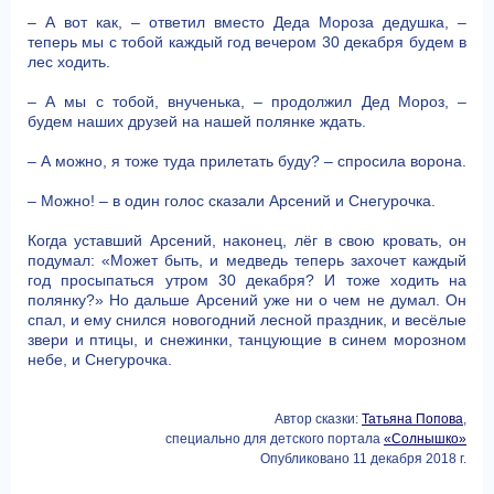
– А вот как, – ответил вместо Деда Мороза дедушка, –
теперь мы с тобой каждый год вечером 30 декабря будем в
лес ходить.
– А мы с тобой, внученька, – продолжил Дед Мороз, –
будем наших друзей на нашей полянке ждать.
– А можно, я тоже туда прилетать буду? – спросила ворона.
– Можно! – в один голос сказали Арсений и Снегурочка.
Когда уставший Арсений, наконец, лёг в свою кровать, он
подумал: «Может быть, и медведь теперь захочет каждый
год просыпаться утром 30 декабря? И тоже ходить на
полянку?» Но дальше Арсений уже ни о чем не думал. Он
спал, и ему снился новогодний лесной праздник, и весёлые
звери и птицы, и снежинки, танцующие в синем морозном
небе, и Снегурочка.
Автор сказки:
Татьяна Попова
,
специально для детского портала
«Солнышко»
Опубликовано 11 декабря 2018 г.