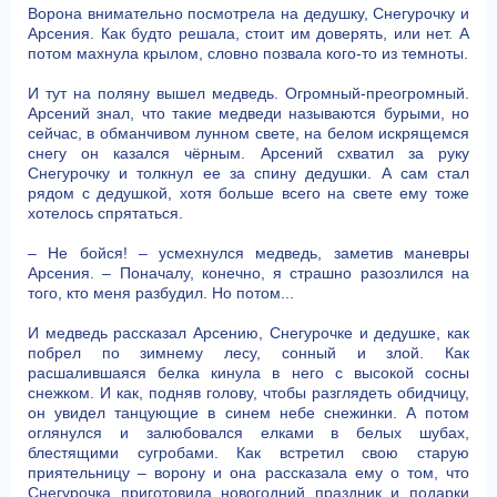
Ворона внимательно посмотрела на дедушку, Снегурочку и
Арсения. Как будто решала, стоит им доверять, или нет. А
потом махнула крылом, словно позвала кого-то из темноты.
И тут на поляну вышел медведь. Огромный-преогромный.
Арсений знал, что такие медведи называются бурыми, но
сейчас, в обманчивом лунном свете, на белом искрящемся
снегу он казался чёрным. Арсений схватил за руку
Снегурочку и толкнул ее за спину дедушки. А сам стал
рядом с дедушкой, хотя больше всего на свете ему тоже
хотелось спрятаться.
– Не бойся! – усмехнулся медведь, заметив маневры
Арсения. – Поначалу, конечно, я страшно разозлился на
того, кто меня разбудил. Но потом...
И медведь рассказал Арсению, Снегурочке и дедушке, как
побрел по зимнему лесу, сонный и злой. Как
расшалившаяся белка кинула в него с высокой сосны
снежком. И как, подняв голову, чтобы разглядеть обидчицу,
он увидел танцующие в синем небе снежинки. А потом
оглянулся и залюбовался елками в белых шубах,
блестящими сугробами. Как встретил свою старую
приятельницу – ворону и она рассказала ему о том, что
Снегурочка приготовила новогодний праздник и подарки