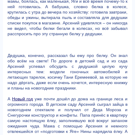
мамы, боялась, как маленькая, Яги и всё время почему-то к
ней готовилась. А бабушка, словно белка в колесе,
крутилась с утра до вечера по хозяйству: готовила завтраки,
обеды и ужины, вытирала пыль и составляла для дедушки
списки покупок в магазине. Арсений удивлялся – он никогда
не видел, чтобы белки бегали в колесах, но всё забывал
расспросить про эту странную белку у дедушки.
Дедушка, конечно, рассказал бы ему про белку. Он знал
обо всём на свете! По дороге в детский сад и из сада
Арсений успевал обсудить с дедушкой целую кучу
интересных тем: модели гоночных автомобилей и
летающих тарелок, косичку Тани Еремеевой, за которую не
надо дёргать, даже если очень хочется, интересную книжку
и планы на новогодние праздники.
А
Новый год
уже почти дошёл до дома на границе леса и
огромного города. В детском саду Арсений сыграл зайца в
новогоднем спектакле и получил от Деда Мороза и
Снегурочки конструктор и конфеты. Папа принёс в квартиру
самую настоящую ёлку, заполнившую всё вокруг запахом
ожидания чуда. Мама с помощью Арсения и немного
отвлекшейся от «подготовки к Яге» Нины нарядила ёлку. А