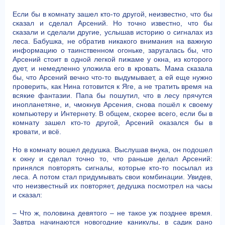
Если бы в комнату зашел кто-то другой, неизвестно, что бы
сказал и сделал Арсений. Но точно известно, что бы
сказали и сделали другие, услышав историю о сигналах из
леса. Бабушка, не обратив никакого внимания на важную
информацию о таинственном огоньке, заругалась бы, что
Арсений стоит в одной легкой пижаме у окна, из которого
дует, и немедленно уложила его в кровать. Мама сказала
бы, что Арсений вечно что-то выдумывает, а ей еще нужно
проверить, как Нина готовится к Яге, а не тратить время на
всякие фантазии. Папа бы пошутил, что в лесу прячутся
инопланетяне, и, чмокнув Арсения, снова пошёл к своему
компьютеру и Интернету. В общем, скорее всего, если бы в
комнату зашел кто-то другой, Арсений оказался бы в
кровати, и всё.
Но в комнату вошел дедушка. Выслушав внука, он подошел
к окну и сделал точно то, что раньше делал Арсений:
принялся повторять сигналы, которые кто-то посылал из
леса. А потом стал придумывать свои комбинации. Увидев,
что неизвестный их повторяет, дедушка посмотрел на часы
и сказал:
– Что ж, половина девятого – не такое уж позднее время.
Завтра начинаются новогодние каникулы, в садик рано