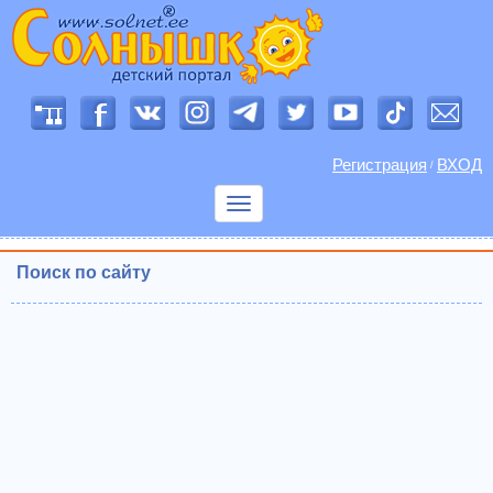
Регистрация
ВХОД
/
Показать
меню
Поиск по сайту