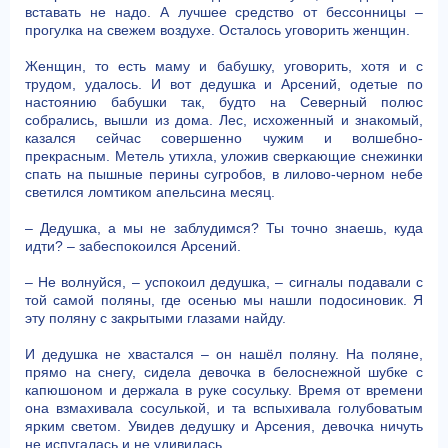
вставать не надо. А лучшее средство от бессонницы –
прогулка на свежем воздухе. Осталось уговорить женщин.
Женщин, то есть маму и бабушку, уговорить, хотя и с
трудом, удалось. И вот дедушка и Арсений, одетые по
настоянию бабушки так, будто на Северный полюс
собрались, вышли из дома. Лес, исхоженный и знакомый,
казался сейчас совершенно чужим и волшебно-
прекрасным. Метель утихла, уложив сверкающие снежинки
спать на пышные перины сугробов, в лилово-черном небе
светился ломтиком апельсина месяц.
– Дедушка, а мы не заблудимся? Ты точно знаешь, куда
идти? – забеспокоился Арсений.
– Не волнуйся, – успокоил дедушка, – сигналы подавали с
той самой поляны, где осенью мы нашли подосиновик. Я
эту поляну с закрытыми глазами найду.
И дедушка не хвастался – он нашёл поляну. На поляне,
прямо на снегу, сидела девочка в белоснежной шубке с
капюшоном и держала в руке сосульку. Время от времени
она взмахивала сосулькой, и та вспыхивала голубоватым
ярким светом. Увидев дедушку и Арсения, девочка ничуть
не испугалась и не удивилась.