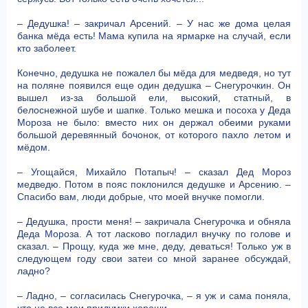
– Дедушка! – закричал Арсений. – У нас же дома целая
банка мёда есть! Мама купила на ярмарке на случай, если
кто заболеет.
Конечно, дедушка не пожалел бы мёда для медведя, но тут
на поляне появился еще один дедушка – Снегурочкин. Он
вышел из-за большой ели, высокий, статный, в
белоснежной шубе и шапке. Только мешка и посоха у Деда
Мороза не было: вместо них он держал обеими руками
большой деревянный бочонок, от которого пахло летом и
мёдом.
– Угощайся, Михайло Потапыч! – сказал Дед Мороз
медведю. Потом в пояс поклонился дедушке и Арсению. –
Спасибо вам, люди добрые, что моей внучке помогли.
– Дедушка, прости меня! – закричала Снегурочка и обняла
Деда Мороза. А тот ласково погладил внучку по голове и
сказал. – Прощу, куда же мне, деду, деваться! Только уж в
следующем году свои затеи со мной заранее обсуждай,
ладно?
– Ладно, – согласилась Снегурочка, – я уж и сама поняла,
что не все мои придумки хороши.