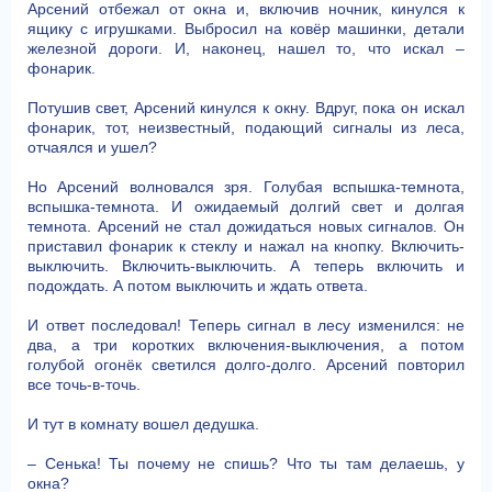
Арсений отбежал от окна и, включив ночник, кинулся к
ящику с игрушками. Выбросил на ковёр машинки, детали
железной дороги. И, наконец, нашел то, что искал –
фонарик.
Потушив свет, Арсений кинулся к окну. Вдруг, пока он искал
фонарик, тот, неизвестный, подающий сигналы из леса,
отчаялся и ушел?
Но Арсений волновался зря. Голубая вспышка-темнота,
вспышка-темнота. И ожидаемый долгий свет и долгая
темнота. Арсений не стал дожидаться новых сигналов. Он
приставил фонарик к стеклу и нажал на кнопку. Включить-
выключить. Включить-выключить. А теперь включить и
подождать. А потом выключить и ждать ответа.
И ответ последовал! Теперь сигнал в лесу изменился: не
два, а три коротких включения-выключения, а потом
голубой огонёк светился долго-долго. Арсений повторил
все точь-в-точь.
И тут в комнату вошел дедушка.
– Сенька! Ты почему не спишь? Что ты там делаешь, у
окна?