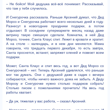
– Не бойся! Мой дедушка всё-всё понимает. Рассказывай,
что там у тебя случилось.
И Снегурочка рассказала. Раньше Арсений думал, что Дед
Мороз и Снегурочка работают всего несколько дней в году.
Разнесут в новогодние праздники подарки, а потом
отдыхают. В соседнем супермаркете месяц назад даже
витрину такую смешную сделали. Комнатка, в ней Дед
Мороз, точнее, Санта Клаус спит. Лежит в кровати и храпит.
А на столе – календарь, и в нем дни меняются. Мама
говорила, что тридцать первого декабря, то есть завтра,
Санта проснется, встанет, запряжет оленей и повезет всем
подарки.
Может, Санта Клаус и спит весь год, а вот Дед Мороз со
Снегурочкой – нет. Теперь Арсений удивлялся, что раньше
мог так думать. Они с дедушкой даже в садик с вечера
собираются, чтобы ничего важного дома не забыть. А Деду
Морозу и Снегурочке нужно столько подарков собрать!
Столько писем с пожеланиями прочитать! На весь год
работы хватает.
– Да уж, тяжелая у вас работа, – сказал Арсений.
– Непростая, – согласилась Снегурочка, – но интересная. И