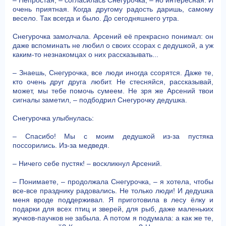
очень приятная. Когда другому радость даришь, самому
весело. Так всегда и было. До сегодняшнего утра.
Снегурочка замолчала. Арсений её прекрасно понимал: он
даже вспоминать не любил о своих ссорах с дедушкой, а уж
каким-то незнакомцах о них рассказывать...
– Знаешь, Снегурочка, все люди иногда ссорятся. Даже те,
кто очень друг друга любит. Не стесняйся, рассказывай,
может, мы тебе помочь сумеем. Не зря же Арсений твои
сигналы заметил, – подбодрил Снегурочку дедушка.
Снегурочка улыбнулась:
– Спасибо! Мы с моим дедушкой из-за пустяка
поссорились. Из-за медведя.
– Ничего себе пустяк! – воскликнул Арсений.
– Понимаете, – продолжала Снегурочка, – я хотела, чтобы
все-все празднику радовались. Не только люди! И дедушка
меня вроде поддерживал. Я приготовила в лесу ёлку и
подарки для всех птиц и зверей, для рыб, даже маленьких
жучков-паучков не забыла. А потом я подумала: а как же те,