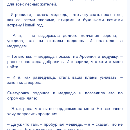
для всех лесных жителей.
– И решил я, – сказал медведь, – что лягу спать после того,
как со всеми зверями, птицами и букашками всякими
встречу Новый год.
– А я, – не выдержала долгого молчания ворона, –
увидела, как ты сигналы подаешь. И полетела за
медведем.
– Только вы, – медведь показал на Арсения и дедушку, –
раньше нас сюда добрались. И говорили, что хотите меня
найти.
– И я, как разведчица, стала ваши планы узнавать, –
закончила ворона.
Снегурочка подошла к медведю и погладила его по
огромной лапе:
– Я так рада, что ты не сердишься на меня. Но все равно
хочу попросить прощения.
– Да уж что там, – пробурчал медведь, – я ж сказал, что не
сержусь. Вот только есть очень хочется...