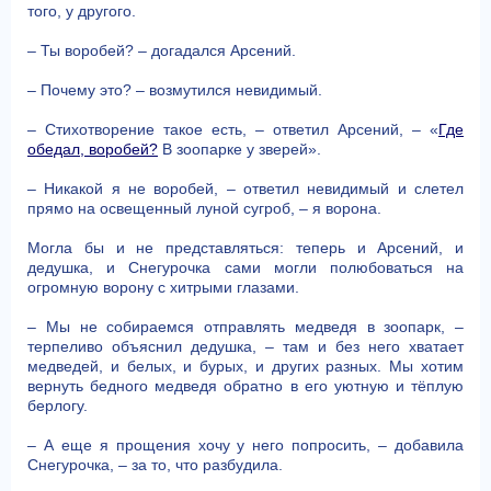
того, у другого.
– Ты воробей? – догадался Арсений.
– Почему это? – возмутился невидимый.
– Стихотворение такое есть, – ответил Арсений, – «
Где
обедал, воробей?
В зоопарке у зверей».
– Никакой я не воробей, – ответил невидимый и слетел
прямо на освещенный луной сугроб, – я ворона.
Могла бы и не представляться: теперь и Арсений, и
дедушка, и Снегурочка сами могли полюбоваться на
огромную ворону с хитрыми глазами.
– Мы не собираемся отправлять медведя в зоопарк, –
терпеливо объяснил дедушка, – там и без него хватает
медведей, и белых, и бурых, и других разных. Мы хотим
вернуть бедного медведя обратно в его уютную и тёплую
берлогу.
– А еще я прощения хочу у него попросить, – добавила
Снегурочка, – за то, что разбудила.