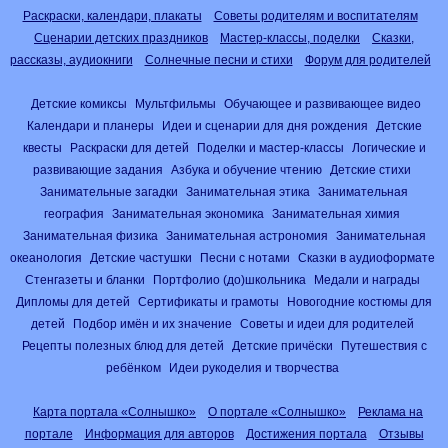
Раскраски, календари, плакаты
Советы родителям и воспитателям
Сценарии детских праздников
Мастер-классы, поделки
Сказки,
рассказы, аудиокниги
Солнечные песни и стихи
Форум для родителей
Детские комиксы
Мультфильмы
Обучающее и развивающее видео
Календари и планеры
Идеи и сценарии для дня рождения
Детские
квесты
Раскраски для детей
Поделки и мастер-классы
Логические и
развивающие задания
Азбука и обучение чтению
Детские стихи
Занимательные загадки
Занимательная этика
Занимательная
география
Занимательная экономика
Занимательная химия
Занимательная физика
Занимательная астрономия
Занимательная
океанология
Детские частушки
Песни с нотами
Сказки в аудиоформате
Стенгазеты и бланки
Портфолио (до)школьника
Медали и награды
Дипломы для детей
Сертификаты и грамоты
Новогодние костюмы для
детей
Подбор имён и их значение
Советы и идеи для родителей
Рецепты полезных блюд для детей
Детские причёски
Путешествия с
ребёнком
Идеи рукоделия и творчества
Карта портала «Солнышко»
О портале «Солнышко»
Реклама на
портале
Информация для авторов
Достижения портала
Отзывы