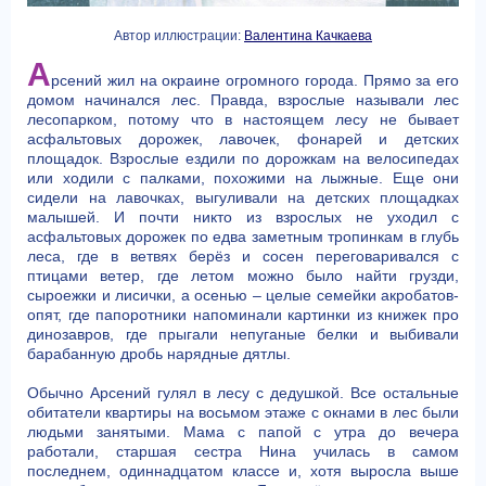
Автор иллюстрации:
Валентина Качкаева
А
рсений жил на окраине огромного города. Прямо за его
домом начинался лес. Правда, взрослые называли лес
лесопарком, потому что в настоящем лесу не бывает
асфальтовых дорожек, лавочек, фонарей и детских
площадок. Взрослые ездили по дорожкам на велосипедах
или ходили с палками, похожими на лыжные. Еще они
сидели на лавочках, выгуливали на детских площадках
малышей. И почти никто из взрослых не уходил с
асфальтовых дорожек по едва заметным тропинкам в глубь
леса, где в ветвях берёз и сосен переговаривался с
птицами ветер, где летом можно было найти грузди,
сыроежки и лисички, а осенью – целые семейки акробатов-
опят, где папоротники напоминали картинки из книжек про
динозавров, где прыгали непуганые белки и выбивали
барабанную дробь нарядные дятлы.
Обычно Арсений гулял в лесу с дедушкой. Все остальные
обитатели квартиры на восьмом этаже с окнами в лес были
людьми занятыми. Мама с папой с утра до вечера
работали, старшая сестра Нина училась в самом
последнем, одиннадцатом классе и, хотя выросла выше