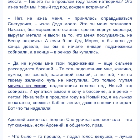
злости. – Так это ты в прошлом году такое натворила? Это
из-за тебя мы Новый год под дождем встречали?
– Нет, не из-за меня, – принялась оправдываться
Снегурочка, – из-за Деда моего. Это он меня остановил.
Наказал, без мороженого оставил, срочно вернул морозцы,
выругал метели и вьюги за то, что меня послушались, на
Весну накричал. А если б не Дед Мороз, я бы дело до
конца довела, вы бы в начале января подснежники
собирали, а в конце – в речках бы купались.
– Да не нужны мне твои подснежники! – еще сильнее
рассердился Арсений. – То есть подснежники мне, конечно,
нужны, но весной, настоящей весной, а не той, что по
твоему желанию чуть не наступила. Это только глупая
мачеха из сказки
подснежники велела под Новый год
собирать. И купаться зимой я хочу в бассейне, а в речке –
летом! Из-за тебя в прошлом году на Новый год я на лыжах
не катался, снежных баб не лепил, даже в снежки не играл.
Вот что ты наделала!
Арсений замолчал. Бедная Снегурочка тоже молчала – что
тут скажешь, если Арсений, в общем-то, прав.
– Что было – то прошло, – подал голос дедушка, – лучше