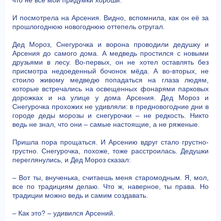
И посмотрела на Арсения. Видно, вспомнила, как он её за
прошлогоднюю новогоднюю оттепель отругал.
Дед Мороз, Снегурочка и ворона проводили дедушку и
Арсения до самого дома. А медведь простился с новыми
друзьями в лесу. Во-первых, он не хотел оставлять без
присмотра недоеденный бочонок мёда. А во-вторых, не
стоило живому медведю попадаться на глаза людям,
которые встречались на освещенных фонарями парковых
дорожках и на улице у дома Арсения. Дед Мороз и
Снегурочка прохожих не удивляли: в предновогодние дни в
городе деды морозы и снегурочки – не редкость. Никто
ведь не знал, что они – самые настоящие, а не ряженые.
Пришла пора прощаться. И Арсению вдруг стало грустно-
грустно. Снегурочка, похоже, тоже расстроилась. Дедушки
переглянулись, и Дед Мороз сказал:
– Вот ты, внученька, считаешь меня старомодным. Я, мол,
все по традициям делаю. Что ж, наверное, ты права. Но
традиции можно ведь и самим создавать.
– Как это? – удивился Арсений.