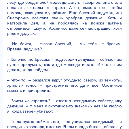
лесу, где бродит злой медведь-шатун. Наверное, она стала
подавать сигналы от страха. А он, вместо того, чтобы
помочь, накинулся с упрёками. Еще Арсений подумал, что
Снегурочка всё-таки очень храбрая девчонка. Хоть и
натворила дел, а не побоялась на поиски шатуна
отправиться. Ему-то, Арсению, даже сейчас страшно, хотя
рядом дедушка.
– Не бойся, – сказал Арсений, – мы тебя не бросим.
Правда, дедушка?
– Конечно, не бросим, – подтвердил дедушка, – сейчас нам
нужно придумать, как и где медведя искать. И что с ним
делать, когда найдем.
– Что-что, – раздался вдруг откуда-то сверху, из темноты,
хриплый голос, – пристрелить его, да и все. Охотников
вызвать и пристрелить.
– Зачем же стрелять? – ответил невидимому собеседнику
дедушка. – У меня и охотников-то знакомых нет. Не люблю
я, когда зверей убивают.
– Тогда нужно поймать его, – не унимался невидимый, – и
посадить в зоопарк, в клетку. Я там иногда бываю, обедаю у