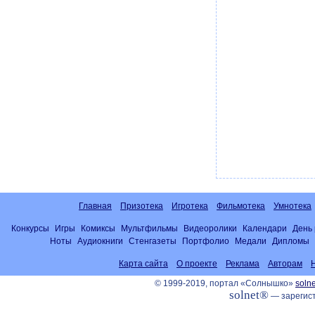
Главная
Призотека
Игротека
Фильмотека
Умнотека
Конкурсы
Игры
Комиксы
Мультфильмы
Видеоролики
Календари
День
Ноты
Аудиокниги
Стенгазеты
Портфолио
Медали
Дипломы
Карта сайта
О проекте
Реклама
Авторам
© 1999-2019, портал «Солнышко»
solne
solnet®
— зарегист