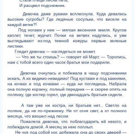
Стали птицы песни петь,
И расцвел подснежник.
Девочка даже руками всплеснула. Куда девались
высокие сугробы? Где ледяные сосульки, что висели на
каждой ветке?!
Под ногами у нее — мягкая весенняя земля. Кругом
каплет, течет, журчит. Почки на ветвях надулись, и уже
выглядывают из-под темной кожуры первые зеленые
листики.
Глядит девочка — наглядеться не может.
— Что же ты стоишь? — говорит ей Март. — Торопись,
нам с тобой всего один часок братья мои подарили.
Девочка очнулась и побежала в чащу подснежники
искать. А их видимо-невидимо! Под кустами и под камнями,
на кочках и под кочками — куда ни поглядишь. Набрала
она полную корзину, полный передник — и скорее опять на
полянку, где костер горел, где двенадцать братьев сидели.
А там уже ни костра, ни братьев нет... Светло на
поляне, да не по-прежнему. Не от огня свет, а от полного
месяца, что взошел над лесом.
Пожалела девочка, что поблагодарить ей некого, и
побеждала домой. А месяц за нею поплыл.
Не чуя под собой ног, добежала она до своих дверей —