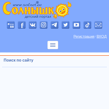
Регистрация
ВХОД
/
Показать
меню
Поиск по сайту