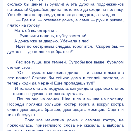
сколько бы денег выручили! А эта дурочка подснежников
натаскала! Одевайся, дочка, потеплее да сходи на полянку.
Уж тебя они не проведут, хоть их двенадцать, а ты одна.
— Где им! — отвечает дочка, а сама — руки в рукава,
платок на голову.
Мать ей вслед кричит:
— Рукавички надень, шубку застегни!
А дочка уже за дверью. Убежала в лес!
Идет по сестриным следам, торопится. "Скорее бы, —
думает, — до полянки добраться!"
Лес все гуще, все темней. Сугробы все выше, бурелом
стеной стоит.
"Ох, — думает мачехина дочка, — и зачем только я в
лес пошла! Лежала бы сейчас дома в теплой постели, а
теперь ходи да мерзни! Еще пропадешь тут!"
И только она это подумала, как увидела вдалеке огонек
— точно звездочка в ветвях запуталась.
Пошла она на огонек. Шла, шла и вышла на полянку.
Посреди полянки большой костер горит, а вокруг костра
сидят двенадцать братьев, двенадцать месяцев. Сидят и
тихо беседуют.
Подошла мачехина дочка к самому костру, не
поклонилась, приветливого слова не сказала, а выбрала
место, где пожарче, и стала греться.