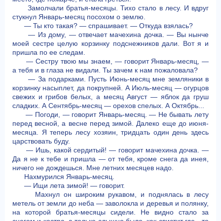
Замолчали братья-месяцы. Тихо стало в лесу. И вдруг
стукнул Январь-месяц посохом о землю.
— Ты кто такая? — спрашивает. — Откуда взялась?
— Из дому, — отвечает мачехина дочка. — Вы нынче
моей сестре целую корзинку подснежников дали. Вот я и
пришла по ее следам.
— Сестру твою мы знаем, — говорит Январь-месяц, —
а тебя и в глаза не видали. Ты зачем к нам пожаловала?
— За подарками. Пусть Июнь-месяц мне земляники в
корзинку насыплет, да покрупней. А Июль-месяц — огурцов
свежих и грибов белых, а месяц Август — яблок да груш
сладких. А Сентябрь-месяц — орехов спелых. А Октябрь...
— Погоди, — говорит Январь-месяц. — Не бывать лету
перед весной, а весне перед зимой. Далеко еще до июня-
месяца. Я теперь лесу хозяин, тридцать один день здесь
царствовать буду.
— Ишь, какой сердитый! — говорит мачехина дочка. —
Да я не к тебе и пришла — от тебя, кроме снега да инея,
ничего не дождешься. Мне летних месяцев надо.
Нахмурился Январь-месяц.
— Ищи лета зимой! — говорит.
Махнул он широким рукавом, и поднялась в лесу
метель от земли до неба — заволокла и деревья и полянку,
на которой братья-месяцы сидели. Не видно стало за