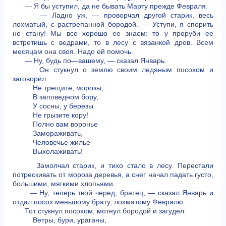
— Я бы уступил, да не бывать Марту прежде Февраля.
— Ладно уж, — проворчал другой старик, весь
лохматый, с растрепанной бородой. — Уступи, я спорить
не стану! Мы все хорошо ее знаем: то у проруби ее
встретишь с ведрами, то в лесу с вязанкой дров. Всем
месяцам она своя. Надо ей помочь.
— Ну, будь по—вашему, — сказал Январь.
Он стукнул о землю своим ледяным посохом и
заговорил:
Не трещите, морозы,
В заповедном бору,
У сосны, у березы
Не грызите кору!
Полно вам воронье
Замораживать,
Человечье жилье
Выхолаживать!
Замолчал старик, и тихо стало в лесу. Перестали
потрескивать от мороза деревья, а снег начал падать густо,
большими, мягкими хлопьями.
— Ну, теперь твой черед, братец, — сказал Январь и
отдал посох меньшому брату, лохматому Февралю.
Тот стукнул посохом, мотнул бородой и загудел:
Ветры, бури, ураганы,