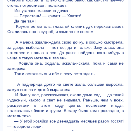
снегом и костра, а только слышно было, как свистит где—то
огонь, потрескивает, полыхает.
Испугалась мачехина дочка.
— Перестань! — кричит. — Хватит!
Да где там!
Кружит ее метель, глаза ей слепит, дух перехватывает.
Свалилась она в сугроб, и замело ее снегом.
А мачеха ждала-ждала свою дочку, в окошко смотрела,
за дверь выбегала — нет ее, да и только. Закуталась она
потеплее и пошла в лес. Да разве найдешь кого-нибудь в
чаще в такую метель и темень!
Ходила она, ходила, искала-искала, пока и сама не
замерзла.
Так и остались они обе в лесу лета ждать.
А падчерица долго на свете жила, большая выросла,
замуж вышла и детей вырастила.
И был у нее, рассказывают, около дома сад — да такой
чудесный, какого и свет не видывал. Раньше, чем у всех,
расцветали в этом саду цветы, поспевали ягоды,
наливались яблоки и груши. В жару было там прохладно, в
метель тихо.
— У этой хозяйки все двенадцать месяцев разом гостят!
— говорили люди.