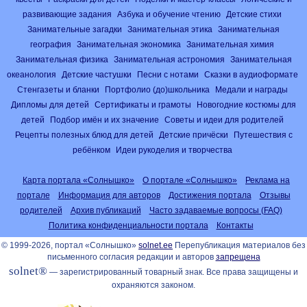
развивающие задания
Азбука и обучение чтению
Детские стихи
Занимательные загадки
Занимательная этика
Занимательная
география
Занимательная экономика
Занимательная химия
Занимательная физика
Занимательная астрономия
Занимательная
океанология
Детские частушки
Песни с нотами
Сказки в аудиоформате
Стенгазеты и бланки
Портфолио (до)школьника
Медали и награды
Дипломы для детей
Сертификаты и грамоты
Новогодние костюмы для
детей
Подбор имён и их значение
Советы и идеи для родителей
Рецепты полезных блюд для детей
Детские причёски
Путешествия с
ребёнком
Идеи рукоделия и творчества
Карта портала «Солнышко»
О портале «Солнышко»
Реклама на
портале
Информация для авторов
Достижения портала
Отзывы
родителей
Архив публикаций
Часто задаваемые вопросы (FAQ)
Политика конфиденциальности портала
Контакты
© 1999-2026, портал «Солнышко»
solnet.ee
Перепубликация материалов без
письменного согласия редакции и авторов
запрещена
solnet®
— зарегистрированный товарный знак. Все права защищены и
охраняются законом.