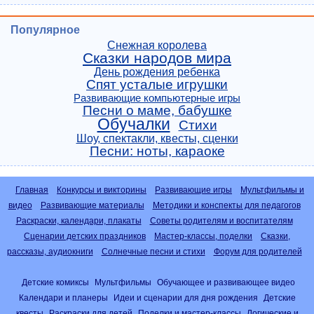
Популярное
Снежная королева
Сказки народов мира
День рождения ребенка
Спят усталые игрушки
Развивающие компьютерные игры
Песни о маме, бабушке
Обучалки
Стихи
Шоу, спектакли, квесты, сценки
Песни: ноты, караоке
Главная
Конкурсы и викторины
Развивающие игры
Мультфильмы и
видео
Развивающие материалы
Методики и конспекты для педагогов
Раскраски, календари, плакаты
Советы родителям и воспитателям
Сценарии детских праздников
Мастер-классы, поделки
Сказки,
рассказы, аудиокниги
Солнечные песни и стихи
Форум для родителей
Детские комиксы
Мультфильмы
Обучающее и развивающее видео
Календари и планеры
Идеи и сценарии для дня рождения
Детские
квесты
Раскраски для детей
Поделки и мастер-классы
Логические и