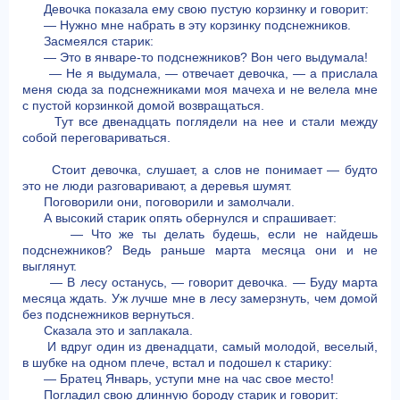
Девочка показала ему свою пустую корзинку и говорит:
— Нужно мне набрать в эту корзинку подснежников.
Засмеялся старик:
— Это в январе-то подснежников? Вон чего выдумала!
— Не я выдумала, — отвечает девочка, — а прислала
меня сюда за подснежниками моя мачеха и не велела мне
с пустой корзинкой домой возвращаться.
Тут все двенадцать поглядели на нее и стали между
собой переговариваться.
Стоит девочка, слушает, а слов не понимает — будто
это не люди разговаривают, а деревья шумят.
Поговорили они, поговорили и замолчали.
А высокий старик опять обернулся и спрашивает:
— Что же ты делать будешь, если не найдешь
подснежников? Ведь раньше марта месяца они и не
выглянут.
— В лесу останусь, — говорит девочка. — Буду марта
месяца ждать. Уж лучше мне в лесу замерзнуть, чем домой
без подснежников вернуться.
Сказала это и заплакала.
И вдруг один из двенадцати, самый молодой, веселый,
в шубке на одном плече, встал и подошел к старику:
— Братец Январь, уступи мне на час свое место!
Погладил свою длинную бороду старик и говорит: