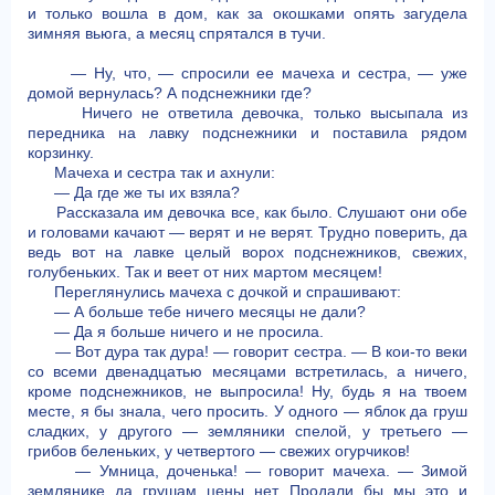
и только вошла в дом, как за окошками опять загудела
зимняя вьюга, а месяц спрятался в тучи.
— Ну, что, — спросили ее мачеха и сестра, — уже
домой вернулась? А подснежники где?
Ничего не ответила девочка, только высыпала из
передника на лавку подснежники и поставила рядом
корзинку.
Мачеха и сестра так и ахнули:
— Да где же ты их взяла?
Рассказала им девочка все, как было. Слушают они обе
и головами качают — верят и не верят. Трудно поверить, да
ведь вот на лавке целый ворох подснежников, свежих,
голубеньких. Так и веет от них мартом месяцем!
Переглянулись мачеха с дочкой и спрашивают:
— А больше тебе ничего месяцы не дали?
— Да я больше ничего и не просила.
— Вот дура так дура! — говорит сестра. — В кои-то веки
со всеми двенадцатью месяцами встретилась, а ничего,
кроме подснежников, не выпросила! Ну, будь я на твоем
месте, я бы знала, чего просить. У одного — яблок да груш
сладких, у другого — земляники спелой, у третьего —
грибов беленьких, у четвертого — свежих огурчиков!
— Умница, доченька! — говорит мачеха. — Зимой
землянике да грушам цены нет. Продали бы мы это и