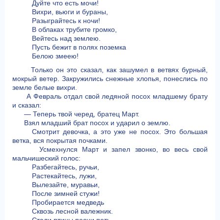
Дуйте что есть мочи!
Вихри, вьюги и бураны,
Разыграйтесь к ночи!
В облаках трубите громко,
Вейтесь над землею.
Пусть бежит в полях поземка
Белою змеею!
Только он это сказал, как зашумел в ветвях бурный,
мокрый ветер. Закружились снежные хлопья, понеслись по
земле белые вихри.
А Февраль отдал свой ледяной посох младшему брату
и сказал:
— Теперь твой черед, братец Март.
Взял младший брат посох и ударил о землю.
Смотрит девочка, а это уже не посох. Это большая
ветка, вся покрытая почками.
Усмехнулся Март и запел звонко, во весь свой
мальчишеский голос:
Разбегайтесь, ручьи,
Растекайтесь, лужи,
Вылезайте, муравьи,
После зимней стужи!
Пробирается медведь
Сквозь лесной валежник.