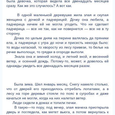
была девочка, которая видела все двенадцать месяцев
сразу. Как же это случилось? А вот как.
В одной маленькой деревушке жила злая и скупая
женщина с дочкой и падчерицей. Дочку она любила, а
падчерица ничем ей не могла угодить. Что ни сделает
падчерица — все не так, как ни повернется — все не в ту
сторону.
Дочка по целым дням на перине валялась да пряники
ела, а падчерице с утра до ночи и присесть некогда было:
то воды натаскай, то хворосту из лесу привези, то белье на
речке выполощи, то грядки в огороде выполи.
Знала она и зимний холод, и летний зной, и весенний
ветер, и осенний дождь. Потому-то, может, и довелось ей
однажды увидеть все двенадцать месяцев разом.
Была зима. Шел январь месяц. Снегу намело столько,
что от дверей его приходилось отгребать лопатами, а в
лесу на горе деревья стояли по пояс в сугробах и даже
качаться не могли, когда на них налетал ветер.
Люди сидели в домах и топили печки.
В такую—то пору, под вечер, злая мачеха приоткрыла
дверь и поглядела, как метет вьюга, а потом вернулась к