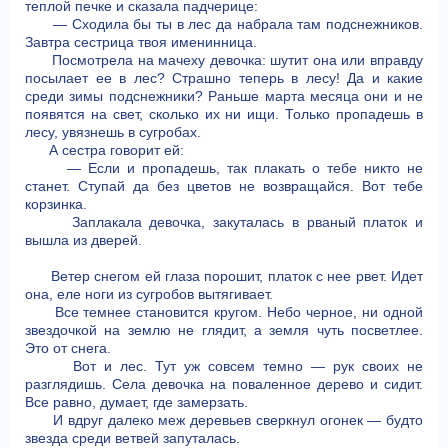
теплой печке и сказала падчерице:
— Сходила бы ты в лес да набрала там подснежников.
Завтра сестрица твоя именинница.
Посмотрела на мачеху девочка: шутит она или вправду
посылает ее в лес? Страшно теперь в лесу! Да и какие
среди зимы подснежники? Раньше марта месяца они и не
появятся на свет, сколько их ни ищи. Только пропадешь в
лесу, увязнешь в сугробах.
А сестра говорит ей:
— Если и пропадешь, так плакать о тебе никто не
станет. Ступай да без цветов не возвращайся. Вот тебе
корзинка.
Заплакала девочка, закуталась в рваный платок и
вышла из дверей.
Ветер снегом ей глаза порошит, платок с нее рвет. Идет
она, еле ноги из сугробов вытягивает.
Все темнее становится кругом. Небо черное, ни одной
звездочкой на землю не глядит, а земля чуть посветлее.
Это от снега.
Вот и лес. Тут уж совсем темно — рук своих не
разглядишь. Села девочка на поваленное дерево и сидит.
Все равно, думает, где замерзать.
И вдруг далеко меж деревьев сверкнул огонек — будто
звезда среди ветвей запуталась.