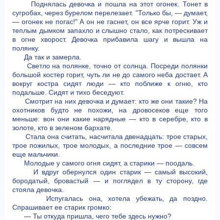
Поднялась девочка и пошла на этот огонек. Тонет в
сугробах, через бурелом перелезает. "Только бы, — думает,
— огонек не погас!" А он не гаснет, он все ярче горит. Уж и
теплым дымком запахло и слышно стало, как потрескивает
в огне хворост. Девочка прибавила шагу и вышла на
полянку.
Да так и замерла.
Светло на полянке, точно от солнца. Посреди полянки
большой костер горит, чуть ли не до самого неба достает. А
вокруг костра сидят люди — кто поближе к огню, кто
подальше. Сидят и тихо беседуют.
Смотрит на них девочка и думает: кто же они такие? На
охотников будто не похожи, на дровосеков еще того
меньше: вон они какие нарядные — кто в серебре, кто в
золоте, кто в зеленом бархате.
Стала она считать, насчитала двенадцать: трое старых,
трое пожилых, трое молодых, а последние трое — совсем
еще мальчики.
Молодые у самого огня сидят, а старики — поодаль.
И вдруг обернулся один старик — самый высокий,
бородатый, бровастый — и поглядел в ту сторону, где
стояла девочка.
Испугалась она, хотела убежать, да поздно.
Спрашивает ее старик громко:
— Ты откуда пришла, чего тебе здесь нужно?