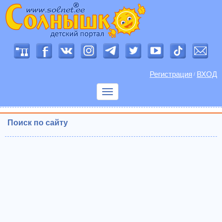
Регистрация
ВХОД
/
Показать
меню
Поиск по сайту