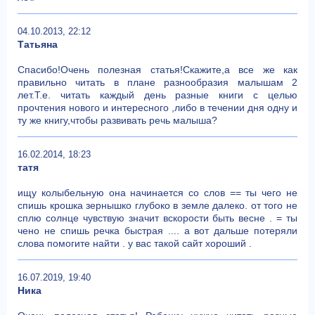
04.10.2013, 22:12
Татьяна
Спасибо!Очень полезная статья!Скажите,а все же как
правильно читать в плане разнообразия малышам 2
лет.Т.е. читать каждый день разные книги с целью
прочтения нового и интересного ,либо в течении дня одну и
ту же книгу,чтобы развивать речь малыша?
16.02.2014, 18:23
татя
ищу колыбельную она начинается со слов == ты чего не
спишь крошка зернышко глубоко в земле далеко. от того не
сплю солнце чувствую значит вскорости быть весне . = ты
чено не спишь речка быстрая .... а вот дальше потеряли
слова помогите найти . у вас такой сайт хороший .
16.07.2019, 19:40
Ника