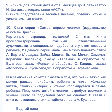
9. «Книга для чтения детям от 6 месяцев до 3 лет» (автор
И. Цыганков, издательство «АСТ»).
В книге представлены веселые песенки, потешки, стихи и
увлекательные сказки.
10. Книги серии «Самое первое чтение» (издательство
«Росмэн-Пресс»).
Картонные страницы толщиной 2 мм. Книги
проиллюстрированы лучшими отечественными
художниками и специально подобраны с учетом возраста
ребенка, Из данной серии малышам можно почитать стихи
А. Барто (Лошадка. Зайка. Мишка. Бычок. Мячик. Самолет.
Кораблик. Козленок), сказку «Теремок» в обработке М.
Булатова, сказку «Репка» в обработке О. Капицы, сказки
«Колобок» и «Гуси-лебеди" в обработке А. Афанасьева.
И в заключение хочется сказать о том, что очень важно как
можно раньше приобщить ребенка к книге. Желание
читать, стойкий интерес к чтению формируется в семье
ребенка. Приучение детей к чтению потребует времени и
усилий. Никто за родителей этого не сделает. В связи с
этим вспомнились стихи алтайского поэта А. Кушнера.
Бедный папа