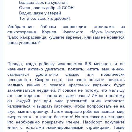
Больше всех на суше он,
Очень, очень добрый СЛОН.
Видно, даже у зверей
Тот и больше, кто добрей!
Изображение бабочки сопроводить строчками из
стихотворения Корнея Чуковского «Муха-Цокотуха»:
"Бабочка-красавица, кушайте варенье, или вам не нравится
наше угощенье?"
Правда, когда ребенку исполняется 6-8 месяцев, и он
начинает активно двигаться, ползать, читать ему книжки
становится достаточно сложно или практически
невозможно. Скорее всего, все ваши попытки почитать
малышу книжку с показом красочных картинок будут
заканчиваться неудачей. И совсем не потому, что малышу
это неинтересно - напротив, даже очень! Именно поэтому
он каждый раз при виде раскрытой книги старается
изловчиться и выдрать картинку, чтобы попробовать ее на
вкус, смять страницу. В этом возрасте ребенок познает мир
«через рот» - а как же без этого! Но это совсем не значит,
что необходимо прекратить чтение. Наоборот, покупайте
книги с толстыми ламинированными страницами. Такие