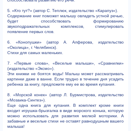
способствовать развитию его речи.
5. «Кто тут?» (автор С. Теплюк, издательство «Карапуз»).
Содержание книг поможет малышу овладеть устной речью,
будет способствовать формированию
звукоподражательных комплексов, стимулировать
появление первых слов.
6. «Конопушки» (автор А. Алферова, издательство
«Околица», г. Челябинск).
Стихи для самых маленьких.
7. «Первые слова», «Веселые малыши», «Сравнилки»
(издательство «Эксмо»).
Эти книжки не боятся воды! Малыш может рассматривать
картинки даже в ванне. Если трудно в течение дня усадить
ребенка за книгу, предложите ему ее во время купания.
8. «Морской конек» (автор Л. Бурмистрова, издательство
«Мозаика-Синтез»).
Еще одна книга для купания. В комплект кроме книги
входит игрушка-брызгалка в виде морского конька, которую
можно использовать для развития мелкой моторики. А
забавные и веселые стихи не оставят равнодушным вашего
малыша!