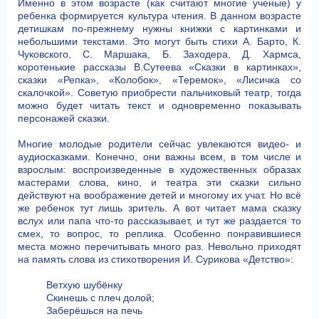
Именно в этом возрасте (как считают многие ученые) у
ребенка формируется культура чтения. В данном возрасте
детишкам по-прежнему нужны книжки с картинками и
небольшими текстами. Это могут быть стихи А. Барто, К.
Чуковского, С. Маршака, Б. Заходера, Д. Хармса,
коротенькие рассказы В.Сутеева «Сказки в картинках»,
сказки «Репка», «Колобок», «Теремок», «Лисичка со
скалочкой». Советую приобрести пальчиковый театр, тогда
можно будет читать текст и одновременно показывать
персонажей сказки.
Многие молодые родители сейчас увлекаются видео- и
аудиосказками. Конечно, они важны всем, в том числе и
взрослым: воспроизведенные в художественных образах
мастерами слова, кино, и театра эти сказки сильно
действуют на воображение детей и многому их учат. Но всё
же ребенок тут лишь зритель. А вот читает мама сказку
вслух или папа что-то рассказывает, и тут же раздается то
смех, то вопрос, то реплика. Особенно понравившиеся
места можно перечитывать много раз. Невольно приходят
на память слова из стихотворения И. Сурикова «Детство»:
Ветхую шубёнку
Скинешь с плеч долой;
Заберёшься на печь