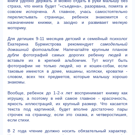
книги удобно держать и можно отдать в руки малышу без
страха, что книга будет "«съедена», разорвана, помята и
совсем испорчена. А главное, учась самостоятельно
перелистывать страницы, ребенок знакомится с
назначением книжки, а заодно и развивает мелкую
моторику.
Для детишек 9-11 месяцев детский и семейный психолог
Екатерина Бурмистрова рекомендует
самодельный
домашний фотоальбом
. Напечатайте крупным планом
дубли фотографий самых дорогих ребенку людей и
вставьте их в крепкий альбомчик. Тут могут быть
фотографии не только людей, но и кошек-собак, если
таковые имеются в доме, машины, коляски, кроватки -
словом, всех тех предметов, которые малышу хорошо
знакомы.
Вообще, ребенок до 1-2-х лет воспринимает книжку как
игрушку, а поэтому в ней самое главное - красочность,
яркость иллюстраций, их крупный размер. Что касается
текста под картинкой, будет вполне достаточно пары
строчек на страницу, если это сказка, и четверостишия,
если стихи.
В 2 года чтение должно носить обязательный характер.