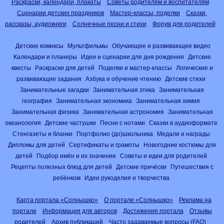
Раскраски, календари, плакаты
Советы родителям и воспитателям
Сценарии детских праздников
Мастер-классы, поделки
Сказки,
рассказы, аудиокниги
Солнечные песни и стихи
Форум для родителей
Детские комиксы
Мультфильмы
Обучающее и развивающее видео
Календари и планеры
Идеи и сценарии для дня рождения
Детские
квесты
Раскраски для детей
Поделки и мастер-классы
Логические и
развивающие задания
Азбука и обучение чтению
Детские стихи
Занимательные загадки
Занимательная этика
Занимательная
география
Занимательная экономика
Занимательная химия
Занимательная физика
Занимательная астрономия
Занимательная
океанология
Детские частушки
Песни с нотами
Сказки в аудиоформате
Стенгазеты и бланки
Портфолио (до)школьника
Медали и награды
Дипломы для детей
Сертификаты и грамоты
Новогодние костюмы для
детей
Подбор имён и их значение
Советы и идеи для родителей
Рецепты полезных блюд для детей
Детские причёски
Путешествия с
ребёнком
Идеи рукоделия и творчества
Карта портала «Солнышко»
О портале «Солнышко»
Реклама на
портале
Информация для авторов
Достижения портала
Отзывы
родителей
Архив публикаций
Часто задаваемые вопросы (FAQ)