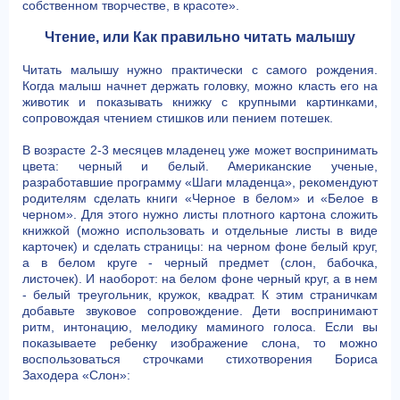
собственном творчестве, в красоте».
Чтение, или Как правильно читать малышу
Читать малышу нужно практически с самого рождения.
Когда малыш начнет держать головку, можно класть его на
животик и показывать книжку с крупными картинками,
сопровождая чтением стишков или пением потешек.
В возрасте 2-3 месяцев младенец уже может воспринимать
цвета: черный и белый. Американские ученые,
разработавшие программу «Шаги младенца», рекомендуют
родителям сделать книги «Черное в белом» и «Белое в
черном». Для этого нужно листы плотного картона сложить
книжкой (можно использовать и отдельные листы в виде
карточек) и сделать страницы: на черном фоне белый круг,
а в белом круге - черный предмет (слон, бабочка,
листочек). И наоборот: на белом фоне черный круг, а в нем
- белый треугольник, кружок, квадрат. К этим страничкам
добавьте звуковое сопровождение. Дети воспринимают
ритм, интонацию, мелодику маминого голоса. Если вы
показываете ребенку изображение слона, то можно
воспользоваться строчками стихотворения Бориса
Заходера «Слон»: