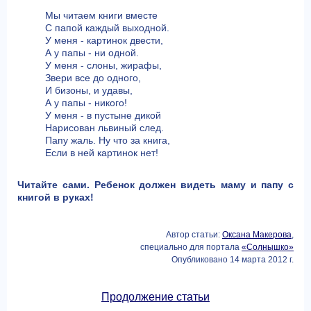
Мы читаем книги вместе
С папой каждый выходной.
У меня - картинок двести,
А у папы - ни одной.
У меня - слоны, жирафы,
Звери все до одного,
И бизоны, и удавы,
А у папы - никого!
У меня - в пустыне дикой
Нарисован львиный след.
Папу жаль. Ну что за книга,
Если в ней картинок нет!
Читайте сами. Ребенок должен видеть маму и папу с
книгой в руках!
Автор статьи:
Оксана Макерова
,
специально для портала
«Солнышко»
Опубликовано 14 марта 2012 г.
Продолжение статьи