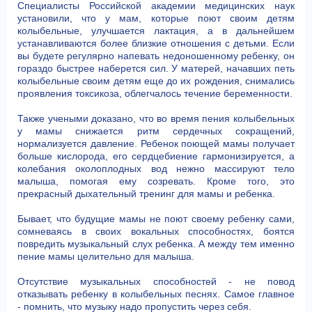
Специалисты Российской академии медицинских наук
установили, что у мам, которые поют своим детям
колыбельные, улучшается лактация, а в дальнейшем
устанавливаются более близкие отношения с детьми. Если
вы будете регулярно напевать недоношенному ребенку, он
гораздо быстрее наберется сил. У матерей, начавших петь
колыбельные своим детям еще до их рождения, снимались
проявления токсикоза, облегчалось течение беременности.
Также учеными доказано, что во время пения колыбельных
у мамы снижается ритм сердечных сокращений,
нормализуется давление. Ребенок поющей мамы получает
больше кислорода, его сердцебиение гармонизируется, а
колебания околоплодных вод нежно массируют тело
малыша, помогая ему созревать. Кроме того, это
прекрасный дыхательный тренинг для мамы и ребенка.
Бывает, что будущие мамы не поют своему ребенку сами,
сомневаясь в своих вокальных способностях, боятся
повредить музыкальный слух ребенка. А между тем именно
пение мамы целительно для малыша.
Отсутствие музыкальных способностей - не повод
отказывать ребенку в колыбельных песнях. Самое главное
- помнить, что музыку надо пропустить через себя.