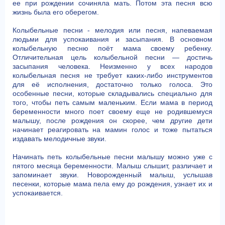
ее при рождении сочиняла мать. Потом эта песня всю
жизнь была его оберегом.
Колыбельные песни - мелодия или песня, напеваемая
людьми для успокаивания и засыпания. В основном
колыбельную песню поёт мама своему ребенку.
Отличительная цель колыбельной песни — достичь
засыпания человека. Неизменно у всех народов
колыбельная песня не требует каких-либо инструментов
для её исполнения, достаточно только голоса. Это
особенные песни, которые складывались специально для
того, чтобы петь самым маленьким. Если мама в период
беременности много поет своему еще не родившемуся
малышу, после рождения он скорее, чем другие дети
начинает реагировать на мамин голос и тоже пытаться
издавать мелодичные звуки.
Начинать петь колыбельные песни малышу можно уже с
пятого месяца беременности. Малыш слышит, различает и
запоминает звуки. Новорожденный малыш, услышав
песенки, которые мама пела ему до рождения, узнает их и
успокаивается.