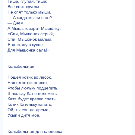
Тише, глупая, тише:
Все спят кругом.
Не спят только мыши.
— А когда мыши спят?
— Днем.
А Мышь говорит Мышонку:
«Спи, Мышонок серый,
Спи, Мышонок малый,
Я достану в кухне
Для Мышонка сала!»
Колыбельная
Пошел котик во лесок,
Нашел котик поясок,
Чтобы люльку подцепить,
В люльку Катю положить.
Катя будет крепко спать,
Котик Катеньку качать,
Ой, ты сон да дрема,
Усыпи дитя мое.
Колыбельная для слоненка