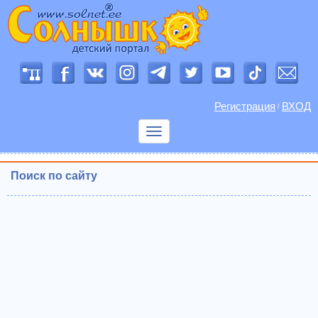
Регистрация
ВХОД
/
Показать
меню
Поиск по сайту