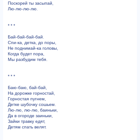
Поскорей ты засыпай,
Лю-лю-лю-лю.
* * *
Бай-бай-бай-бай.
Спи-ка, детка, до поры,
Не поднимай-ка головы,
Когда будет пора,
Мы разбудим тебя.
* * *
Баю-баю, бай-бай,
На дорожке горностай,
Горностая пугнем,
Детке шубочку сошьем.
Лю-лю, лю-лю, баиньки,
Да в огороде заиньки,
Зайки травку едят,
Детям спать велят.