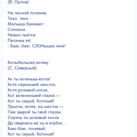
(В. Орлов)
На лесной полянке
Тихо, тихо -
Малыша баюкает
Слониха.
Нежно льётся
Песенка её:
- Баю, баю, СЛОНышко моё!
Колыбельная котику
(С. Северный)
Ах ты котенька-коток!
Котя серенький хвосток,
Котя розовый носок,
Кот зелененький глазок —
Кот ты серый, Котонай!
Прыгни, котик, на шесток —
Там закрой ты свой глазок,
Спрячь ты розовый носок
Да свернись-ка ты в клубок...
Баю-баю, почивай,
Кот ты серый, Котонай!