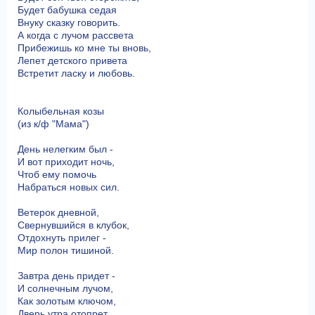
Будет бабушка седая
Внуку сказку говорить.
А когда с лучом рассвета
Прибежишь ко мне ты вновь,
Лепет детского привета
Встретит ласку и любовь.
Колыбельная козы
(из к/ф "Мама")
День нелегким был -
И вот приходит ночь,
Чтоб ему помочь
Набраться новых сил.
Ветерок дневной,
Свернувшийся в клубок,
Отдохнуть прилег -
Мир полон тишиной.
Завтра день придет -
И солнечным лучом,
Как золотым ключом,
Дверь утра отопрет.