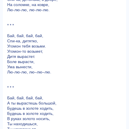
На соломке, на ковре,
Лю-лю-лю, лю-лю-лю.
* * *
Бай, бай, бай, бай,
Спи-ка, дитятко,
Угомон тебя возьми.
Угомон-то возьмет,
Дитя вырастет.
Боле вырасти,
Ума вынести,
Лю-лю-лю, лю–лю–лю.
* * *
Бай, бай, бай, бай,
А ты вырастешь большой,
Будешь в золоте ходить,
Будешь в золоте ходить,
В руках золото носить,
Ты находишься,