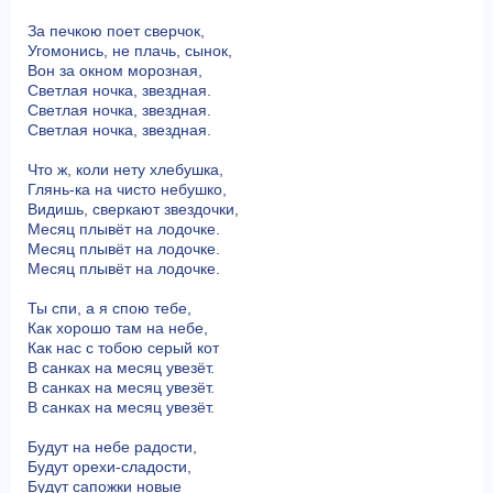
За печкою поет сверчок,
Угомонись, не плачь, сынок,
Вон за окном морозная,
Светлая ночка, звездная.
Светлая ночка, звездная.
Светлая ночка, звездная.
Что ж, коли нету хлебушка,
Глянь-ка на чисто небушко,
Видишь, сверкают звездочки,
Месяц плывёт на лодочке.
Месяц плывёт на лодочке.
Месяц плывёт на лодочке.
Ты спи, а я спою тебе,
Как хорошо там на небе,
Как нас с тобою серый кот
В санках на месяц увезёт.
В санках на месяц увезёт.
В санках на месяц увезёт.
Будут на небе радости,
Будут орехи-сладости,
Будут сапожки новые