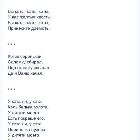
* * *
Вы коты, коты, коты,
У вас желтые хвосты.
Вы коты, коты, коты,
Принесите дремоты.
* * *
Котик серенький
Соломку сбирал,
Под головку складал
Да и Ваню качал.
* * *
У кота ли, у кота
Колыбелька золота.
У дитяти моего
Есть покраше его.
У кота ли, у кота
Периночка пухова,
У дитяти моего