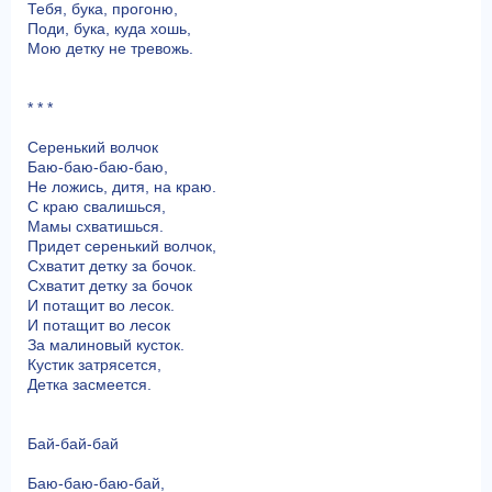
Тебя, бука, прогоню,
Поди, бука, куда хошь,
Мою детку не тревожь.
* * *
Серенький волчок
Баю-баю-баю-баю,
Не ложись, дитя, на краю.
С краю свалишься,
Мамы схватишься.
Придет серенький волчок,
Схватит детку за бочок.
Схватит детку за бочок
И потащит во лесок.
И потащит во лесок
За малиновый кусток.
Кустик затрясется,
Детка засмеется.
Бай-бай-бай
Баю-баю-баю-бай,