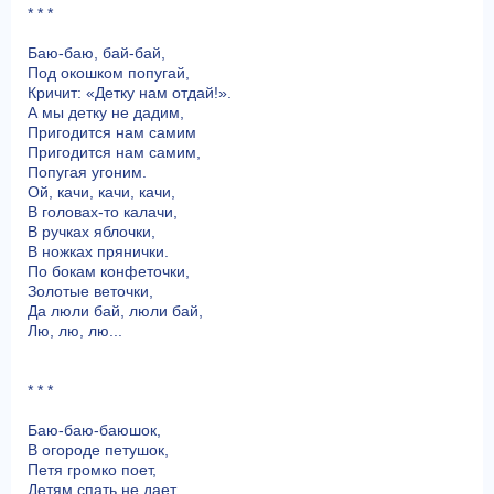
* * *
Баю-баю, бай-бай,
Под окошком попугай,
Кричит: «Детку нам отдай!».
А мы детку не дадим,
Пригодится нам самим
Пригодится нам самим,
Попугая угоним.
Ой, качи, качи, качи,
В головах-то калачи,
В ручках яблочки,
В ножках прянички.
По бокам конфеточки,
Золотые веточки,
Да люли бай, люли бай,
Лю, лю, лю...
* * *
Баю-баю-баюшок,
В огороде петушок,
Петя громко поет,
Детям спать не дает.