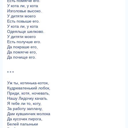
Есть помягче его.
У кота ли, у кота
Изголовье высоко.
У дитяти моего
Есть повыше его.
У кота ли, у кота
Одеяльце шелково.
У дитяти моего
Есть получше его.
Да покраше его,
Да помягче его,
Да почище его.
* * *
Уж ты, котинька-коток,
Кудреватенький лобок,
Приди, котя, ночевать,
Нашу Лидочку качать.
Я тебе ли то, коту,
За работу заплачу,
Дам кувшинчик молока
Да кусочек пирога,
Белей папыньки