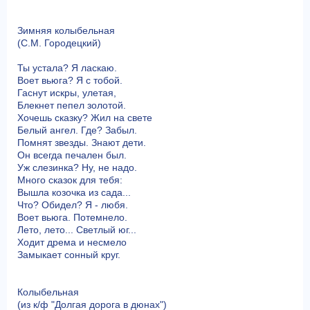
Зимняя колыбельная
(С.М. Городецкий)
Ты устала? Я ласкаю.
Воет вьюга? Я с тобой.
Гаснут искры, улетая,
Блекнет пепел золотой.
Хочешь сказку? Жил на свете
Белый ангел. Где? Забыл.
Помнят звезды. Знают дети.
Он всегда печален был.
Уж слезинка? Ну, не надо.
Много сказок для тебя:
Вышла козочка из сада...
Что? Обидел? Я - любя.
Воет вьюга. Потемнело.
Лето, лето... Светлый юг...
Ходит дрема и несмело
Замыкает сонный круг.
Колыбельная
(из к/ф "Долгая дорога в дюнах")