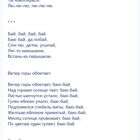
Ты накосишься,
Лю-лю-лю, лю-лю-лю.
* * *
Бай, бай, бай, бай.
Баю бай, да побай,
Спи-тко, детка, усыпай,
Ляг-то камышком,
Встань-ка перышком.
Ветер горы облетает
Ветер горы облетает, баю-бай,
Над горами солнце тает, баю-бай,
Листья шепчутся устало, баю-бай,
Гулко яблоко упало, баю-бай,
Подломился стебель мяты, баю-бай,
Желтым яблоком примятый, баю-бай,
Месяц солнце провожает, баю бай,
По цветам один гуляет, баю-бай.