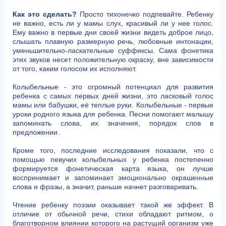
Как это сделать?
Просто тихонечко подпевайте. Ребенку
не важно, есть ли у мамы слух, красивый ли у нее голос.
Ему важно в первые дни своей жизни видеть доброе лицо,
слышать плавную размерную речь, любовные интонации,
уменьшительно-ласкательные суффиксы. Сама фонетика
этих звуков несет положительную окраску, вне зависимости
от того, каким голосом их исполняют.
Колыбельные - это огромный потенциал для развития
ребенка с самых первых дней жизни, это ласковый голос
мамы или бабушки, её теплые руки. Колыбельные - первые
уроки родного языка для ребенка. Песни помогают малышу
запоминать слова, их значения, порядок слов в
предложении.
Кроме того, последние исследования показали, что с
помощью певучих колыбельных у ребенка постепенно
формируется фонетическая карта языка, он лучше
воспринимает и запоминает эмоционально окрашенные
слова и фразы, а значит, раньше начнет разговаривать.
Чтение ребенку поэзии оказывает такой же эффект. В
отличие от обычной речи, стихи обладают ритмом, о
благотворном влиянии которого на растущий организм уже