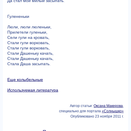
Да стал мой милый засыпать.
Гулененьки
Люли, люли люленьки,
Прилетели гуленьки,
Сели гули на кровать,
Стали гули ворковать,
Стали гули ворковать,
Стали Дашеньку качать,
Стали Дашеньку качать,
Стала Даша засыпать.
Еще колыбельные
Используемая литература
Автор статьи:
Оксана Макерова
,
специально для портала
«Солнышко»
Опубликовано 23 ноября 2011 г.