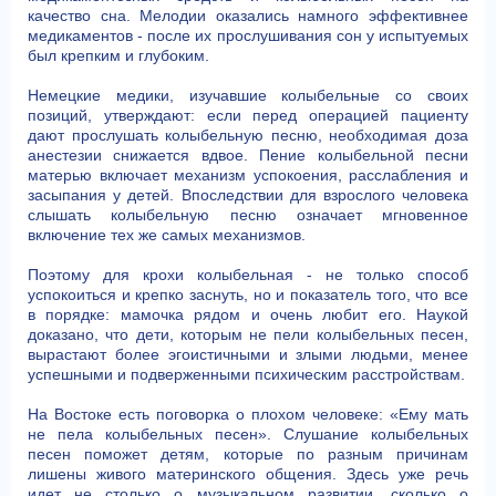
качество сна. Мелодии оказались намного эффективнее
медикаментов - после их прослушивания сон у испытуемых
был крепким и глубоким.
Немецкие медики, изучавшие колыбельные со своих
позиций, утверждают: если перед операцией пациенту
дают прослушать колыбельную песню, необходимая доза
анестезии снижается вдвое. Пение колыбельной песни
матерью включает механизм успокоения, расслабления и
засыпания у детей. Впоследствии для взрослого человека
слышать колыбельную песню означает мгновенное
включение тех же самых механизмов.
Поэтому для крохи колыбельная - не только способ
успокоиться и крепко заснуть, но и показатель того, что все
в порядке: мамочка рядом и очень любит его. Наукой
доказано, что дети, которым не пели колыбельных песен,
вырастают более эгоистичными и злыми людьми, менее
успешными и подверженными психическим расстройствам.
На Востоке есть поговорка о плохом человеке: «Ему мать
не пела колыбельных песен». Слушание колыбельных
песен поможет детям, которые по разным причинам
лишены живого материнского общения. Здесь уже речь
идет не столько о музыкальном развитии, сколько о