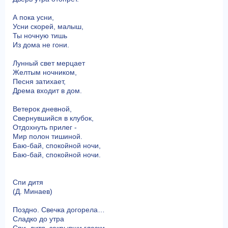
А пока усни,
Усни скорей, малыш,
Ты ночную тишь
Из дома не гони.
Лунный свет мерцает
Желтым ночником,
Песня затихает,
Дрема входит в дом.
Ветерок дневной,
Свернувшийся в клубок,
Отдохнуть прилег -
Мир полон тишиной.
Баю-бай, спокойной ночи,
Баю-бай, спокойной ночи.
Спи дитя
(Д. Минаев)
Поздно. Свечка догорела…
Сладко до утра