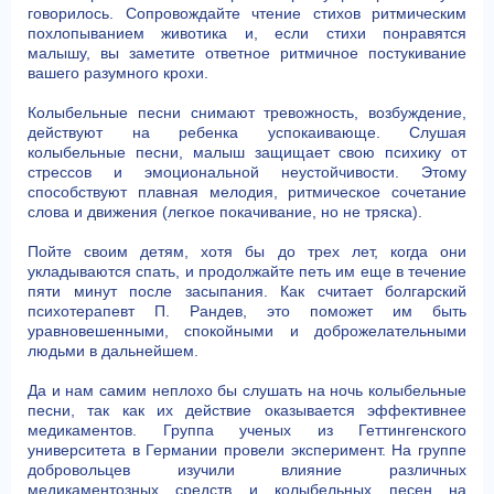
говорилось. Сопровождайте чтение стихов ритмическим
похлопыванием животика и, если стихи понравятся
малышу, вы заметите ответное ритмичное постукивание
вашего разумного крохи.
Колыбельные песни снимают тревожность, возбуждение,
действуют на ребенка успокаивающе. Слушая
колыбельные песни, малыш защищает свою психику от
стрессов и эмоциональной неустойчивости. Этому
способствуют плавная мелодия, ритмическое сочетание
слова и движения (легкое покачивание, но не тряска).
Пойте своим детям, хотя бы до трех лет, когда они
укладываются спать, и продолжайте петь им еще в течение
пяти минут после засыпания. Как считает болгарский
психотерапевт П. Рандев, это поможет им быть
уравновешенными, спокойными и доброжелательными
людьми в дальнейшем.
Да и нам самим неплохо бы слушать на ночь колыбельные
песни, так как их действие оказывается эффективнее
медикаментов. Группа ученых из Геттингенского
университета в Германии провели эксперимент. На группе
добровольцев изучили влияние различных
медикаментозных средств и колыбельных песен на