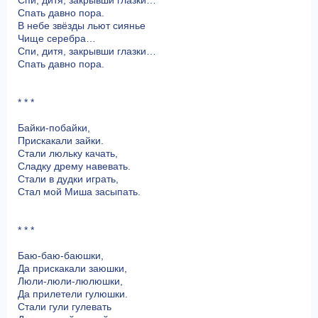
Спи, дитя, закрывши глазки…
Спать давно пора.
В небе звёзды льют сиянье
Чище серебра…
Спи, дитя, закрывши глазки…
Спать давно пора.
* * *
Байки-побайки,
Прискакали зайки.
Стали люльку качать,
Сладку дрему навевать.
Стали в дудки играть,
Стал мой Миша засыпать.
* * *
Баю-баю-баюшки,
Да прискакали заюшки,
Люли-люли-люлюшки,
Да прилетели гулюшки.
Стали гули гулевать