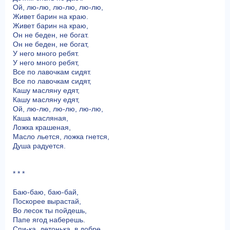
Ой, лю-лю, лю-лю, лю-лю,
Живет барин на краю.
Живет барин на краю,
Он не беден, не богат.
Он не беден, не богат,
У него много ребят.
У него много ребят,
Все по лавочкам сидят.
Все по лавочкам сидят,
Кашу масляну едят,
Кашу масляну едят,
Ой, лю-лю, лю-лю, лю-лю,
Каша масляная,
Ложка крашеная,
Масло льется, ложка гнется,
Душа радуется.
* * *
Баю-баю, баю-бай,
Поскорее вырастай,
Во лесок ты пойдешь,
Папе ягод наберешь.
Спи-ка, детонька, в добре,