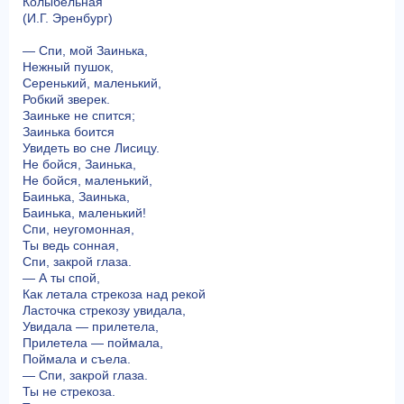
Колыбельная
(И.Г. Эренбург)
— Спи, мой Заинька,
Нежный пушок,
Серенький, маленький,
Робкий зверек.
Заиньке не спится;
Заинька боится
Увидеть во сне Лисицу.
Не бойся, Заинька,
Не бойся, маленький,
Баинька, Заинька,
Баинька, маленький!
Спи, неугомонная,
Ты ведь сонная,
Спи, закрой глаза.
— А ты спой,
Как летала стрекоза над рекой
Ласточка стрекозу увидала,
Увидала — прилетела,
Прилетела — поймала,
Поймала и съела.
— Спи, закрой глаза.
Ты не стрекоза.