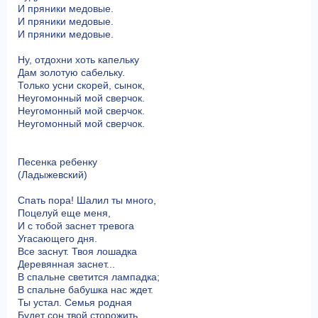
И пряники медовые.
И пряники медовые.
И пряники медовые.
Ну, отдохни хоть капельку
Дам золотую сабельку.
Только усни скорей, сынок,
Неугомонный мой сверчок.
Неугомонный мой сверчок.
Неугомонный мой сверчок.
Песенка ребенку
(Ладыжевский)
Спать пора! Шалил ты много,
Поцелуй еще меня,
И с тобой заснет тревога
Угасающего дня.
Все заснут. Твоя лошадка
Деревянная заснет...
В спальне светится лампадка;
В спальне бабушка нас ждет.
Ты устал. Семья родная
Будет сон твой сторожить,