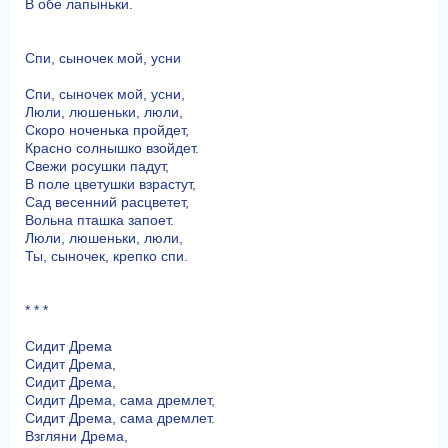
В обе лапыньки.
Спи, сыночек мой, усни
Спи, сыночек мой, усни,
Люли, люшеньки, люли,
Скоро ноченька пройдет,
Красно солнышко взойдет.
Свежи росушки падут,
В поле цветушки взрастут,
Сад весенний расцветет,
Вольна пташка запоет.
Люли, люшеньки, люли,
Ты, сыночек, крепко спи.
* * *
Сидит Дрема
Сидит Дрема,
Сидит Дрема,
Сидит Дрема, сама дремлет,
Сидит Дрема, сама дремлет.
Взгляни Дрема,