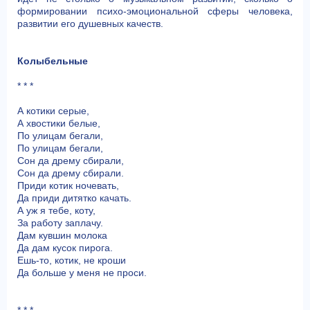
формировании психо-эмоциональной сферы человека,
развитии его душевных качеств.
Колыбельные
* * *
А котики серые,
А хвостики белые,
По улицам бегали,
По улицам бегали,
Сон да дрему сбирали,
Сон да дрему сбирали.
Приди котик ночевать,
Да приди дитятко качать.
А уж я тебе, коту,
За работу заплачу.
Дам кувшин молока
Да дам кусок пирога.
Ешь-то, котик, не кроши
Да больше у меня не проси.