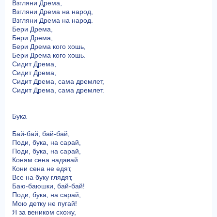
Взгляни Дрема,
Взгляни Дрема на народ,
Взгляни Дрема на народ.
Бери Дрема,
Бери Дрема,
Бери Дрема кого хошь,
Бери Дрема кого хошь.
Сидит Дрема,
Сидит Дрема,
Сидит Дрема, сама дремлет,
Сидит Дрема, сама дремлет.
Бука
Бай-бай, бай-бай,
Поди, бука, на сарай,
Поди, бука, на сарай,
Коням сена надавай.
Кони сена не едят,
Все на буку глядят,
Баю-баюшки, бай-бай!
Поди, бука, на сарай,
Мою детку не пугай!
Я за веником схожу,