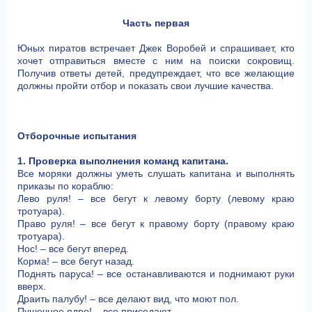
Часть первая
Юных пиратов встречает Джек Воробей и спрашивает, кто
хочет отправиться вместе с ним на поиски сокровищ.
Получив ответы детей, предупреждает, что все желающие
должны пройти отбор и показать свои лучшие качества.
Отборочные испытания
1. Проверка выполнения команд капитана.
Все моряки должны уметь слушать капитана и выполнять
приказы по кораблю:
Лево руля! – все бегут к левому борту (левому краю
тротуара).
Право руля! – все бегут к правому борту (правому краю
тротуара).
Нос! – все бегут вперед.
Корма! – все бегут назад.
Поднять паруса! – все останавливаются и поднимают руки
вверх.
Драить палубу! – все делают вид, что моют пол.
Пушечное ядро! – все приседают.