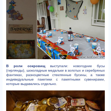
В роли сокровищ
выступали: новогодние бусы
(гирлянды), шоколадные медальки в золотых и серебряных
фантиках, разноцветные стеклянные бусины, а также
индивидуальные пакетики с памятными сувенирами,
которые выдавались отдельно.