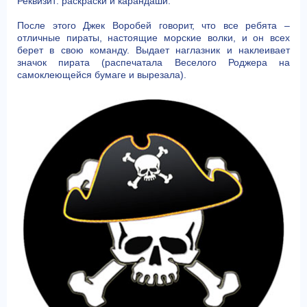
Реквизит: раскраски и карандаши.
После этого Джек Воробей говорит, что все ребята –
отличные пираты, настоящие морские волки, и он всех
берет в свою команду. Выдает наглазник и наклеивает
значок пирата (распечатала Веселого Роджера на
самоклеющейся бумаге и вырезала).