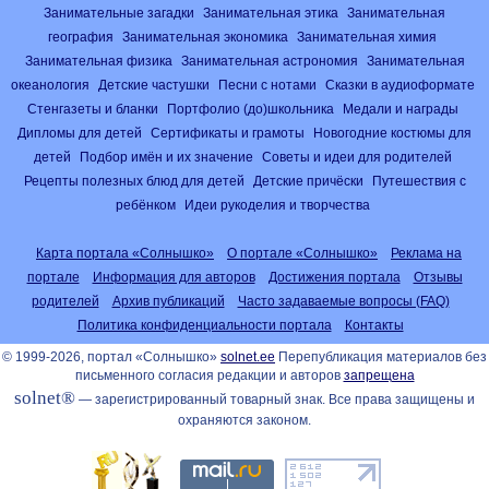
Занимательные загадки
Занимательная этика
Занимательная
география
Занимательная экономика
Занимательная химия
Занимательная физика
Занимательная астрономия
Занимательная
океанология
Детские частушки
Песни с нотами
Сказки в аудиоформате
Стенгазеты и бланки
Портфолио (до)школьника
Медали и награды
Дипломы для детей
Сертификаты и грамоты
Новогодние костюмы для
детей
Подбор имён и их значение
Советы и идеи для родителей
Рецепты полезных блюд для детей
Детские причёски
Путешествия с
ребёнком
Идеи рукоделия и творчества
Карта портала «Солнышко»
О портале «Солнышко»
Реклама на
портале
Информация для авторов
Достижения портала
Отзывы
родителей
Архив публикаций
Часто задаваемые вопросы (FAQ)
Политика конфиденциальности портала
Контакты
© 1999-2026, портал «Солнышко»
solnet.ee
Перепубликация материалов без
письменного согласия редакции и авторов
запрещена
solnet®
— зарегистрированный товарный знак. Все права защищены и
охраняются законом.