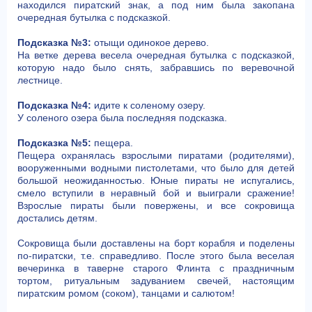
находился пиратский знак, а под ним была закопана
очередная бутылка с подсказкой.
Подсказка №3:
отыщи одинокое дерево.
На ветке дерева весела очередная бутылка с подсказкой,
которую надо было снять, забравшись по веревочной
лестнице.
Подсказка №4:
идите к соленому озеру.
У соленого озера была последняя подсказка.
Подсказка №5:
пещера.
Пещера охранялась взрослыми пиратами (родителями),
вооруженными водными пистолетами, что было для детей
большой неожиданностью. Юные пираты не испугались,
смело вступили в неравный бой и выиграли сражение!
Взрослые пираты были повержены, и все сокровища
достались детям.
Сокровища были доставлены на борт корабля и поделены
по-пиратски, т.е. справедливо. После этого была веселая
вечеринка в таверне старого Флинта с праздничным
тортом, ритуальным задуванием свечей, настоящим
пиратским ромом (соком), танцами и салютом!