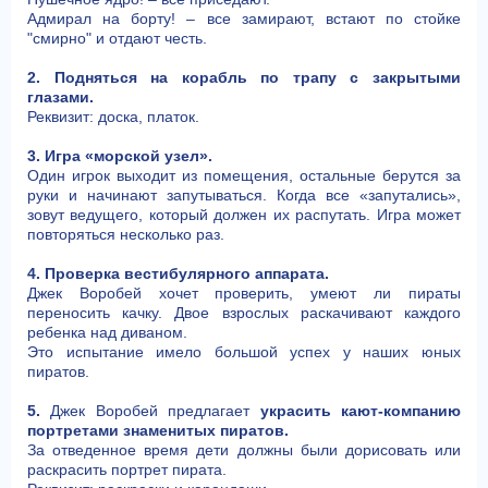
Адмирал на борту! – все замирают, встают по стойке
"смирно" и отдают честь.
2. Подняться на корабль по трапу с закрытыми
глазами.
Реквизит: доска, платок.
3. Игра «морской узел».
Один игрок выходит из помещения, остальные берутся за
руки и начинают запутываться. Когда все «запутались»,
зовут ведущего, который должен их распутать. Игра может
повторяться несколько раз.
4. Проверка вестибулярного аппарата.
Джек Воробей хочет проверить, умеют ли пираты
переносить качку. Двое взрослых раскачивают каждого
ребенка над диваном.
Это испытание имело большой успех у наших юных
пиратов.
5.
Джек Воробей предлагает
украсить кают-компанию
портретами знаменитых пиратов.
За отведенное время дети должны были дорисовать или
раскрасить портрет пирата.