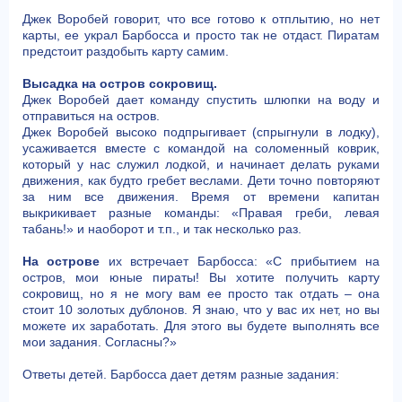
Джек Воробей говорит, что все готово к отплытию, но нет
карты, ее украл Барбосса и просто так не отдаст. Пиратам
предстоит раздобыть карту самим.
Высадка на остров сокровищ.
Джек Воробей дает команду спустить шлюпки на воду и
отправиться на остров.
Джек Воробей высоко подпрыгивает (спрыгнули в лодку),
усаживается вместе с командой на соломенный коврик,
который у нас служил лодкой, и начинает делать руками
движения, как будто гребет веслами. Дети точно повторяют
за ним все движения. Время от времени капитан
выкрикивает разные команды: «Правая греби, левая
табань!» и наоборот и т.п., и так несколько раз.
На острове
их встречает Барбосса: «С прибытием на
остров, мои юные пираты! Вы хотите получить карту
сокровищ, но я не могу вам ее просто так отдать – она
стоит 10 золотых дублонов. Я знаю, что у вас их нет, но вы
можете их заработать. Для этого вы будете выполнять все
мои задания. Согласны?»
Ответы детей. Барбосса дает детям разные задания: