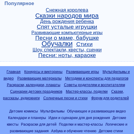
Популярное
Снежная королева
Сказки народов мира
День рождения ребенка
Спят усталые игрушки
Развивающие компьютерные игры
Песни о маме, бабушке
Обучалки
Стихи
Шоу, спектакли, квесты, сценки
Песни: ноты, караоке
Главная
Конкурсы и викторины
Развивающие игры
Мультфильмы и
видео
Развивающие материалы
Методики и конспекты для педагогов
Раскраски, календари, плакаты
Советы родителям и воспитателям
Сценарии детских праздников
Мастер-классы, поделки
Сказки,
рассказы, аудиокниги
Солнечные песни и стихи
Форум для родителей
Детские комиксы
Мультфильмы
Обучающее и развивающее видео
Календари и планеры
Идеи и сценарии для дня рождения
Детские
квесты
Раскраски для детей
Поделки и мастер-классы
Логические и
развивающие задания
Азбука и обучение чтению
Детские стихи