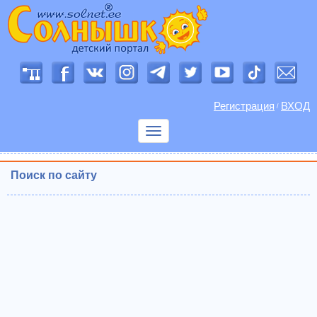
Регистрация
ВХОД
/
Показать
меню
Поиск по сайту