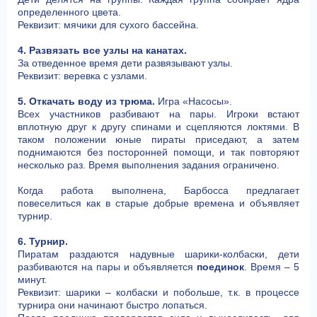
определенного цвета.
Реквизит: мячики для сухого бассейна.
4. Развязать все узлы на канатах.
За отведенное время дети развязывают узлы.
Реквизит: веревка с узлами.
5. Откачать воду из трюма.
Игра «Насосы».
Всех участников разбивают на пары. Игроки встают
вплотную друг к другу спинами и сцепляются локтями. В
таком положении юные пираты приседают, а затем
поднимаются без посторонней помощи, и так повторяют
несколько раз. Время выполнения задания ограничено.
Когда работа выполнена, Барбосса предлагает
повеселиться как в старые добрые времена и объявляет
турнир.
6. Турнир.
Пиратам раздаются надувные шарики-колбаски, дети
разбиваются на пары и объявляется
поединок
. Время – 5
минут.
Реквизит: шарики – колбаски и побольше, т.к. в процессе
турнира они начинают быстро лопаться.