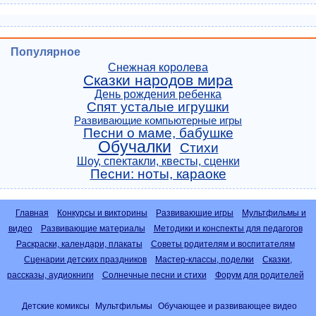
Популярное
Снежная королева
Сказки народов мира
День рождения ребенка
Спят усталые игрушки
Развивающие компьютерные игры
Песни о маме, бабушке
Обучалки
Стихи
Шоу, спектакли, квесты, сценки
Песни: ноты, караоке
Главная
Конкурсы и викторины
Развивающие игры
Мультфильмы и
видео
Развивающие материалы
Методики и конспекты для педагогов
Раскраски, календари, плакаты
Советы родителям и воспитателям
Сценарии детских праздников
Мастер-классы, поделки
Сказки,
рассказы, аудиокниги
Солнечные песни и стихи
Форум для родителей
Детские комиксы
Мультфильмы
Обучающее и развивающее видео