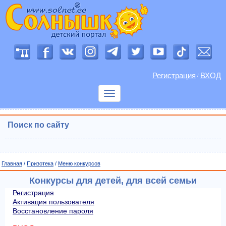
Регистрация
ВХОД
/
Показать
меню
Поиск по сайту
Главная
/
Призотека
/
Меню конкурсов
Конкурсы для детей, для всей семьи
Регистрация
Активация пользователя
Восстановление пароля