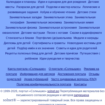
Календари и планеры
Идеи и сценарии для дня рождения
Детские
квесты
Раскраски для детей
Поделки и мастер-классы
Логические и
развивающие задания
Азбука и обучение чтению
Детские стихи
Занимательные загадки
Занимательная этика
Занимательная
география
Занимательная экономика
Занимательная химия
Занимательная физика
Занимательная астрономия
Занимательная
океанология
Детские частушки
Песни с нотами
Сказки в аудиоформате
Стенгазеты и бланки
Портфолио (до)школьника
Медали и награды
Дипломы для детей
Сертификаты и грамоты
Новогодние костюмы для
детей
Подбор имён и их значение
Советы и идеи для родителей
Рецепты полезных блюд для детей
Детские причёски
Путешествия с
ребёнком
Идеи рукоделия и творчества
Карта портала «Солнышко»
О портале «Солнышко»
Реклама на
портале
Информация для авторов
Достижения портала
Отзывы
родителей
Архив публикаций
Часто задаваемые вопросы (FAQ)
Политика конфиденциальности портала
Контакты
© 1999-2026, портал «Солнышко»
solnet.ee
Перепубликация материалов без
письменного согласия редакции и авторов
запрещена
solnet®
— зарегистрированный товарный знак. Все права защищены и
охраняются законом.