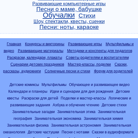
Развивающие компьютерные игры
Песни о маме, бабушке
Обучалки
Стихи
Шоу, спектакли, квесты, сценки
Песни: ноты, караоке
Главная
Конкурсы и викторины
Развивающие игры
Мультфильмы и
видео
Развивающие материалы
Методики и конспекты для педагогов
Раскраски, календари, плакаты
Советы родителям и воспитателям
Сценарии детских праздников
Мастер-классы, поделки
Сказки,
рассказы, аудиокниги
Солнечные песни и стихи
Форум для родителей
Детские комиксы
Мультфильмы
Обучающее и развивающее видео
Календари и планеры
Идеи и сценарии для дня рождения
Детские
квесты
Раскраски для детей
Поделки и мастер-классы
Логические и
развивающие задания
Азбука и обучение чтению
Детские стихи
Занимательные загадки
Занимательная этика
Занимательная
география
Занимательная экономика
Занимательная химия
Занимательная физика
Занимательная астрономия
Занимательная
океанология
Детские частушки
Песни с нотами
Сказки в аудиоформате