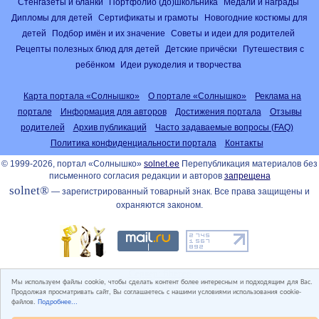
Стенгазеты и бланки
Портфолио (до)школьника
Медали и награды
Дипломы для детей
Сертификаты и грамоты
Новогодние костюмы для
детей
Подбор имён и их значение
Советы и идеи для родителей
Рецепты полезных блюд для детей
Детские причёски
Путешествия с
ребёнком
Идеи рукоделия и творчества
Карта портала «Солнышко»
О портале «Солнышко»
Реклама на
портале
Информация для авторов
Достижения портала
Отзывы
родителей
Архив публикаций
Часто задаваемые вопросы (FAQ)
Политика конфиденциальности портала
Контакты
© 1999-2026, портал «Солнышко»
solnet.ee
Перепубликация материалов без
письменного согласия редакции и авторов
запрещена
solnet®
— зарегистрированный товарный знак. Все права защищены и
охраняются законом.
Сервер: fiber.ee
Мы используем файлы cookie, чтобы сделать контент более интересным и подходящим для Вас.
Продолжая просматривать сайт, Вы соглашаетесь с нашими условиями использования cookie-
файлов.
Подробнее...