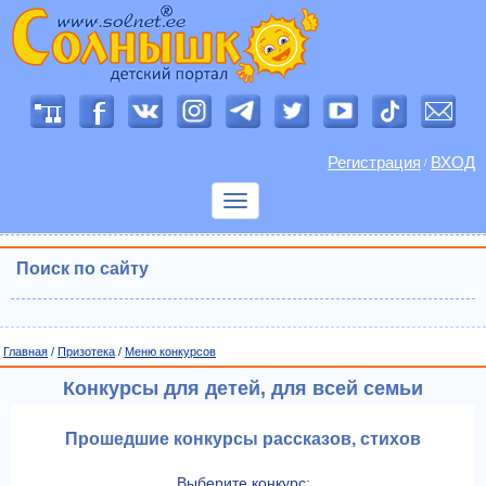
Регистрация
ВХОД
/
Показать
меню
Поиск по сайту
Главная
/
Призотека
/
Меню конкурсов
Конкурсы для детей, для всей семьи
Прошедшие конкурсы рассказов, стихов
Выберите конкурс: