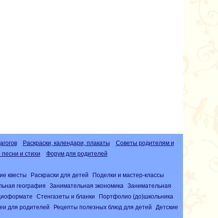
агогов
Раскраски, календари, плакаты
Советы родителям и
песни и стихи
Форум для родителей
ие квесты
Раскраски для детей
Поделки и мастер-классы
льная география
Занимательная экономика
Занимательная
удиоформате
Стенгазеты и бланки
Портфолио (до)школьника
еи для родителей
Рецепты полезных блюд для детей
Детские