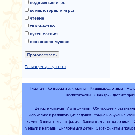
подвижные игры
компьютерные игры
чтение
творчество
путешествия
посещение музеев
Посмотреть результаты
Главная
Конкурсы и викторины
Развивающие игры
Муль
воспитателям
Сценарии детских праз
Детские комиксы
Мультфильмы
Обучающее и развиваю
Логические и развивающие задания
Азбука и обучение чте
химия
Занимательная физика
Занимательная астрономия
Медали и награды
Дипломы для детей
Сертификаты и грамо