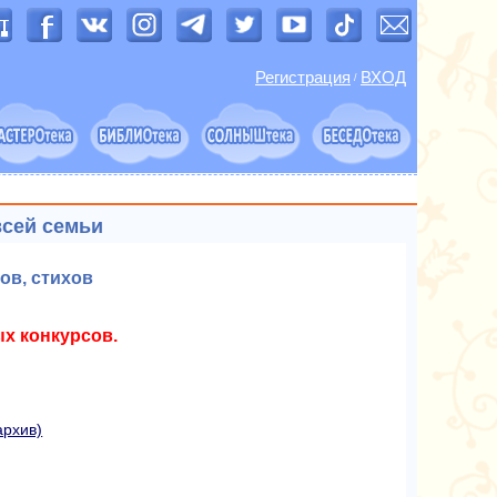
Регистрация
ВХОД
/
всей семьи
ов, стихов
х конкурсов.
архив)