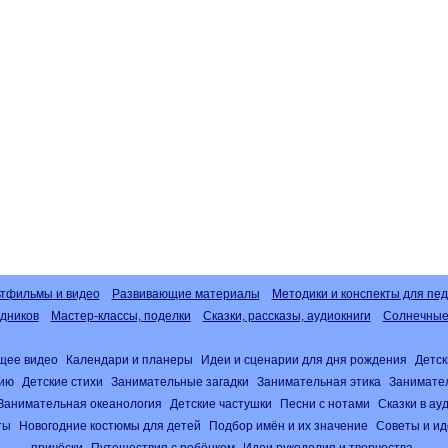
тфильмы и видео
Развивающие материалы
Методики и конспекты для пед
дников
Мастер-классы, поделки
Сказки, рассказы, аудиокниги
Солнечные 
щее видео
Календари и планеры
Идеи и сценарии для дня рождения
Детск
нию
Детские стихи
Занимательные загадки
Занимательная этика
Занимате
Занимательная океанология
Детские частушки
Песни с нотами
Сказки в а
ты
Новогодние костюмы для детей
Подбор имён и их значение
Советы и ид
причёски
Путешествия с ребёнком
Идеи рукоделия и творчества