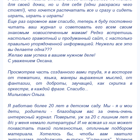
для своей дочки, но и для себя (одни раскраски чего
стоят!), что хочется распечатать все и сразу и сидеть
играть, играть и играть!
Еще раз огромное вам спасибо, теперь я буду постоянно
читать ваш журнал и советовать его всем своим
знакомым новоиспеченным мамам! Редко встретишь
настолько грамотный и продуманный сайт, с настолько
правильно упорядоченной информацией. Неужели все это
вы делаете одна???
Желаю вам успеха в вашем нужном деле!
С уважением Оксана.
Просмотрев часть созданного вами труда, я в восторге
от тематики, языка, манеры выражения мыслей, от
фантазии, от доброты, звучащей, как скрипка в
оркестре, в каждой фразе. Спасибо...
Милькович Ольга.
Я работаю более 20 лет в детском саду. Мы - я и мои
дети, родители - благодарим вас за очень-очень
интересный журнал. Поверьте, уж за 20 с лишним лет в
д/с у меня немало литературы! И не всякая из них может
похвастать такой полезностью, отличным подбором
материала. Хотелось бы, чтобы вам хватило
энтузиазма продолжить выпуски "Солнышка". Успехов