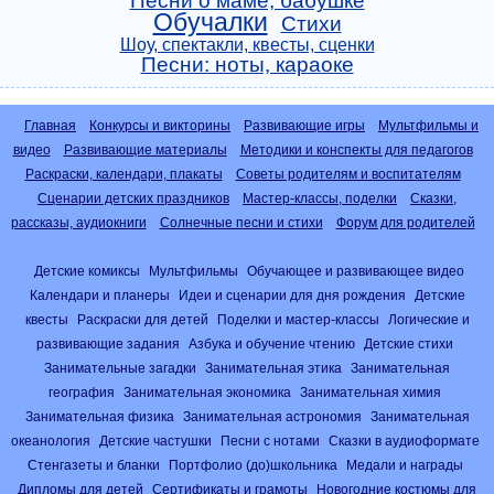
Песни о маме, бабушке
Обучалки
Стихи
Шоу, спектакли, квесты, сценки
Песни: ноты, караоке
Главная
Конкурсы и викторины
Развивающие игры
Мультфильмы и
видео
Развивающие материалы
Методики и конспекты для педагогов
Раскраски, календари, плакаты
Советы родителям и воспитателям
Сценарии детских праздников
Мастер-классы, поделки
Сказки,
рассказы, аудиокниги
Солнечные песни и стихи
Форум для родителей
Детские комиксы
Мультфильмы
Обучающее и развивающее видео
Календари и планеры
Идеи и сценарии для дня рождения
Детские
квесты
Раскраски для детей
Поделки и мастер-классы
Логические и
развивающие задания
Азбука и обучение чтению
Детские стихи
Занимательные загадки
Занимательная этика
Занимательная
география
Занимательная экономика
Занимательная химия
Занимательная физика
Занимательная астрономия
Занимательная
океанология
Детские частушки
Песни с нотами
Сказки в аудиоформате
Стенгазеты и бланки
Портфолио (до)школьника
Медали и награды
Дипломы для детей
Сертификаты и грамоты
Новогодние костюмы для