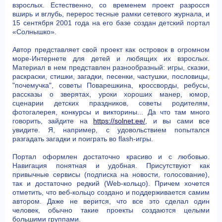
взрослых. Естественно, со временем проект разросся
вширь и вглубь, перерос тесные рамки сетевого журнала, и
15 сентября 2001 года на его базе создан детский портал
«Солнышко».
Автор представляет свой проект как островок в огромном
море-Интернете для детей и любящих их взрослых.
Материал в нем представлен разнообразный: игры, сказки,
раскраски, стишки, загадки, песенки, частушки, пословицы,
"почемучка", советы Поварешкина, кроссворды, ребусы,
рассказы о зверятах, уроки хороших манер, юмор,
сценарии детских праздников, советы родителям,
фотогалерея, конкурсы и викторины... Да что там много
говорить, зайдите на
https://solnet.ee/
, и вы сами все
увидите. Я, например, с удовольствием попытался
разгадать загадки и поиграть во flash-игры.
Портал оформлен достаточно красиво и с любовью.
Навигация понятная и удобная. Присутствуют как
привычные сервисы (подписка на новости, голосование),
так и достаточно редкий (Web-кольцо). Причем хочется
отметить, что веб-кольцо создано и поддерживается самим
автором. Даже не верится, что все это сделал один
человек, обычно такие проекты создаются целыми
большими группами.