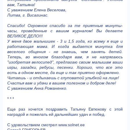
вам, Татьяна!
С уважением Елена Веселова,
Литва, г. Висагинас.
Спасибо! Огромное спасибо за те приятные минуты-
часы, проведенные с вашим журналом! Вы делаете
ВЕЛИКОЕ ДЕЛО!!!
У меня двое мальчишек - 3 и 1,5 года, ко всему я еще и
работающая мама. И когда выдается минутка для
веселого общения - не знаешь, чем занять детей.
Теперь, во многом благодаря вам, я не напрягаюсь
"изобретая велосипед", предлагаю своим малышам ваши
игры, загадки, ребусы, песенки. Хорошо, что все это
есть в одном месте, да еще и так приятно оформлено.
Читаешь - и отдыхаешь с глуповатой улыбкой на лице!
Счастья вам и удачи в вашем полезном и добром деле!
С уважением Анна Романенко.
* * *
Еще раз хочется поздравить Татьяну Евтюкову с этой
наградой и пожелать ей дальнейших удач и побед.
С удовольствием смотрел www.solnet.ee