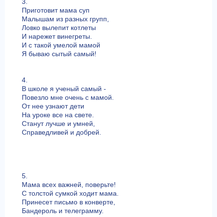
3.
Приготовит мама суп
Малышам из разных групп,
Ловко вылепит котлеты
И нарежет винегреты.
И с такой умелой мамой
Я бываю сытый самый!
4.
В школе я ученый самый -
Повезло мне очень с мамой.
От нее узнают дети
На уроке все на свете.
Станут лучше и умней,
Справедливей и добрей.
5.
Мама всех важней, поверьте!
С толстой сумкой ходит мама.
Принесет письмо в конверте,
Бандероль и телеграмму.