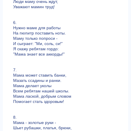
Люди маму очень ждут,
Уважают мамин труд!
6.
Нужно маме для работы
На пюпитр поставить ноты.
Маму только попроси -
И сыграет: "Ми, соль, си!"
Я скажу ребятам гордо:
"Мама знает все аккорды!"
7.
Мама может ставить банки,
Мазать ссадины и ранки.
Мама делает уколы
Всем ребятам нашей школы.
Мама лаской, добрым словом
Помогает стать здоровым!
8.
Мама - золотые руки -
Шьет рубашки, платья, брюки,