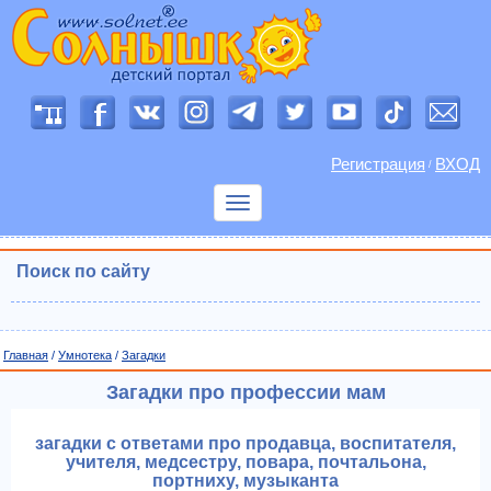
Регистрация
ВХОД
/
Показать
меню
Поиск по сайту
Главная
/
Умнотека
/
Загадки
Загадки про профессии мам
загадки с ответами про продавца, воспитателя,
учителя, медсестру, повара, почтальона,
портниху, музыканта