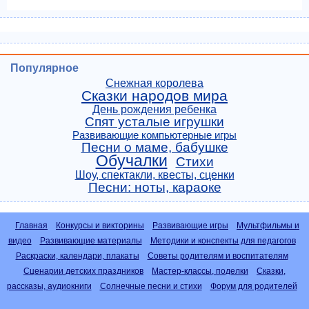
Популярное
Снежная королева
Сказки народов мира
День рождения ребенка
Спят усталые игрушки
Развивающие компьютерные игры
Песни о маме, бабушке
Обучалки
Стихи
Шоу, спектакли, квесты, сценки
Песни: ноты, караоке
Главная
Конкурсы и викторины
Развивающие игры
Мультфильмы и
видео
Развивающие материалы
Методики и конспекты для педагогов
Раскраски, календари, плакаты
Советы родителям и воспитателям
Сценарии детских праздников
Мастер-классы, поделки
Сказки,
рассказы, аудиокниги
Солнечные песни и стихи
Форум для родителей