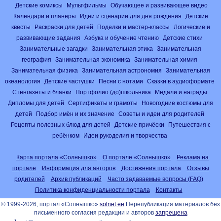
Детские комиксы
Мультфильмы
Обучающее и развивающее видео
Календари и планеры
Идеи и сценарии для дня рождения
Детские
квесты
Раскраски для детей
Поделки и мастер-классы
Логические и
развивающие задания
Азбука и обучение чтению
Детские стихи
Занимательные загадки
Занимательная этика
Занимательная
география
Занимательная экономика
Занимательная химия
Занимательная физика
Занимательная астрономия
Занимательная
океанология
Детские частушки
Песни с нотами
Сказки в аудиоформате
Стенгазеты и бланки
Портфолио (до)школьника
Медали и награды
Дипломы для детей
Сертификаты и грамоты
Новогодние костюмы для
детей
Подбор имён и их значение
Советы и идеи для родителей
Рецепты полезных блюд для детей
Детские причёски
Путешествия с
ребёнком
Идеи рукоделия и творчества
Карта портала «Солнышко»
О портале «Солнышко»
Реклама на
портале
Информация для авторов
Достижения портала
Отзывы
родителей
Архив публикаций
Часто задаваемые вопросы (FAQ)
Политика конфиденциальности портала
Контакты
© 1999-2026, портал «Солнышко»
solnet.ee
Перепубликация материалов без
письменного согласия редакции и авторов
запрещена