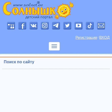
Регистрация
ВХОД
/
Показать
меню
Поиск по сайту