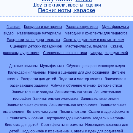
Шоу, спектакли, квесты, сценки
Песни: ноты, караоке
Главная
Конкурсы и викторины
Развивающие игры
Мультфильмы и
видео
Развивающие материалы
Методики и конспекты для педагогов
Раскраски, календари, плакаты
Советы родителям и воспитателям
Сценарии детских праздников
Мастер-классы, поделки
Сказки,
рассказы, аудиокниги
Солнечные песни и стихи
Форум для родителей
Детские комиксы
Мультфильмы
Обучающее и развивающее видео
Календари и планеры
Идеи и сценарии для дня рождения
Детские
квесты
Раскраски для детей
Поделки и мастер-классы
Логические и
развивающие задания
Азбука и обучение чтению
Детские стихи
Занимательные загадки
Занимательная этика
Занимательная
география
Занимательная экономика
Занимательная химия
Занимательная физика
Занимательная астрономия
Занимательная
океанология
Детские частушки
Песни с нотами
Сказки в аудиоформате
Стенгазеты и бланки
Портфолио (до)школьника
Медали и награды
Дипломы для детей
Сертификаты и грамоты
Новогодние костюмы для
детей
Подбор имён и их значение
Советы и идеи для родителей