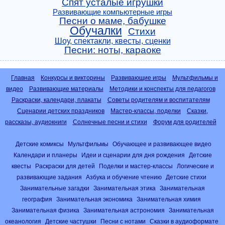
Спят усталые игрушки
Развивающие компьютерные игры
Песни о маме, бабушке
Обучалки
Стихи
Шоу, спектакли, квесты, сценки
Песни: ноты, караоке
Главная
Конкурсы и викторины
Развивающие игры
Мультфильмы и
видео
Развивающие материалы
Методики и конспекты для педагогов
Раскраски, календари, плакаты
Советы родителям и воспитателям
Сценарии детских праздников
Мастер-классы, поделки
Сказки,
рассказы, аудиокниги
Солнечные песни и стихи
Форум для родителей
Детские комиксы
Мультфильмы
Обучающее и развивающее видео
Календари и планеры
Идеи и сценарии для дня рождения
Детские
квесты
Раскраски для детей
Поделки и мастер-классы
Логические и
развивающие задания
Азбука и обучение чтению
Детские стихи
Занимательные загадки
Занимательная этика
Занимательная
география
Занимательная экономика
Занимательная химия
Занимательная физика
Занимательная астрономия
Занимательная
океанология
Детские частушки
Песни с нотами
Сказки в аудиоформате