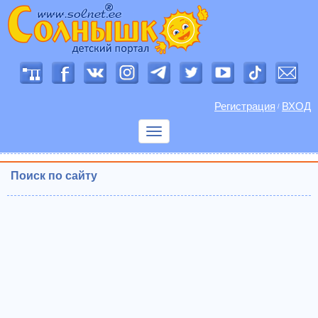
Регистрация
ВХОД
/
Показать
меню
Поиск по сайту